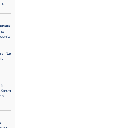
 la
nitaria
lay
occhia
ay: “La
ra,
hin,
 "Senza
amo
a
tuita,