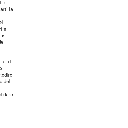
"Le
artì la
el
rimi
ons.
del
 altri.
o
todire
to del
nfidare