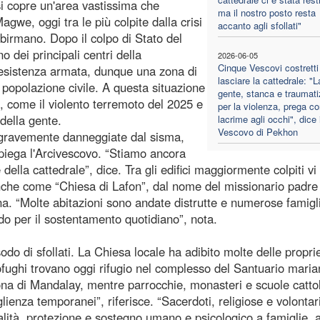
i copre un'area vastissima che
ma il nostro posto resta
we, oggi tra le più colpite dalla crisi
accanto agli sfollati"
e birmano. Dopo il colpo di Stato del
 dei principali centri della
2026-06-05
Cinque Vescovi costretti
resistenza armata, dunque una zona di
lasciare la cattedrale: "L
 popolazione civile. A questa situazione
gente, stanca e traumati
li, come il violento terremoto del 2025 e
per la violenza, prega co
della gente.
lacrime agli occhi", dice i
Vescovo di Pekhon
te gravemente danneggiate dal sisma,
spiega l'Arcivescovo. “Stiamo ancora
della cattedrale”, dice. Tra gli edifici maggiormente colpiti vi
anche come “Chiesa di Lafon”, dal nome del missionario padre
a. “Molte abitazioni sono andate distrutte e numerose famigl
ndo per il sostentamento quotidiano”, nota.
odo di sfollati. La Chiesa locale ha adibito molte delle propri
rofughi trovano oggi rifugio nel complesso del Santuario maria
na di Mandalay, mentre parrocchie, monasteri e scuole catto
glienza temporanei”, riferisce. “Sacerdoti, religiose e volontari
alità, protezione e sostegno umano e psicologico a famiglie, a