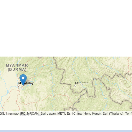
S, Intermap, iPC, NRCAN, Esri Japan, METI, Esri China (Hong Kong), Esri (Thailand), To