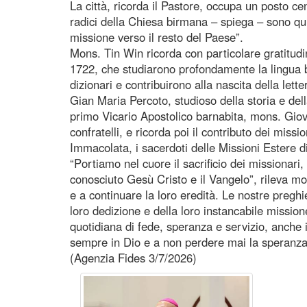
La città, ricorda il Pastore, occupa un posto c
radici della Chiesa birmana – spiega – sono qui.
missione verso il resto del Paese”.
Mons. Tin Win ricorda con particolare gratitudi
1722, che studiarono profondamente la lingua bi
dizionari e contribuirono alla nascita della lette
Gian Maria Percoto, studioso della storia e dell
primo Vicario Apostolico barnabita, mons. Giova
confratelli, e ricorda poi il contributo dei mi
Immacolata, i sacerdoti delle Missioni Estere di P
“Portiamo nel cuore il sacrificio dei missionari,
conosciuto Gesù Cristo e il Vangelo”, rileva mo
e a continuare la loro eredità. Le nostre preghier
loro dedizione e della loro instancabile missio
quotidiana di fede, speranza e servizio, anche 
sempre in Dio e a non perdere mai la speranza
(Agenzia Fides 3/7/2026)