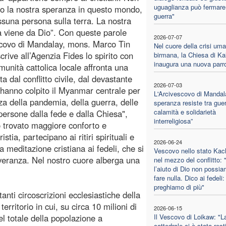
uguaglianza può fermare
o la nostra speranza in questo mondo,
guerra"
ssuna persona sulla terra. La nostra
 viene da Dio”. Con queste parole
2026-07-07
scovo di Mandalay, mons. Marco Tin
Nel cuore della crisi uma
crive all’Agenzia Fides lo spirito con
birmana, la Chiesa di Ka
inaugura una nuova parr
omunità cattolica locale affronta una
ata dal conflitto civile, dal devastante
2026-07-03
 hanno colpito il Myanmar centrale per
L'Arcivescovo di Mandal
a della pandemia, della guerra, delle
speranza resiste tra guer
calamità e solidarietà
 persone dalla fede e dalla Chiesa",
interreligiosa”
no trovato maggiore conforto e
tia, partecipano ai ritiri spirituali e
2026-06-24
a meditazione cristiana ai fedeli, che si
Vescovo nello stato Kac
everanza. Nel nostro cuore alberga una
nel mezzo del conflitto:
l’aiuto di Dio non possi
fare nulla. Dico ai fedeli:
preghiamo di più"
anti circoscrizioni ecclesiastiche della
rritorio in cui, su circa 10 milioni di
2026-06-15
del totale della popolazione a
Il Vescovo di Loikaw: "L
cattedrale ci è stata resti