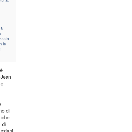
 a
a
zzata
n le
l
 è
 Jean
ie
e
no di
liche
 di
nziani,