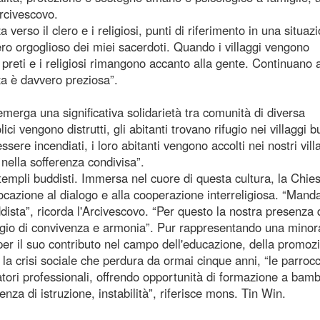
Arcivescovo.
erso il clero e i religiosi, punti di riferimento in una situaz
vero orgoglioso dei miei sacerdoti. Quando i villaggi vengono
i preti e i religiosi rimangono accanto alla gente. Continuano 
a è davvero preziosa”.
emerga una significativa solidarietà tra comunità di diversa
ci vengono distrutti, gli abitanti trovano rifugio nei villaggi b
ssere incendiati, i loro abitanti vengono accolti nei nostri vill
a nella sofferenza condivisa”.
templi buddisti. Immersa nel cuore di questa cultura, la Chie
ocazione al dialogo e alla cooperazione interreligiosa. “Manda
dista”, ricorda l'Arcivescovo. “Per questo la nostra presenza 
aggio di convivenza e armonia”. Pur rappresentando una mino
per il suo contributo nel campo dell'educazione, della promoz
la crisi sociale che perdura da ormai cinque anni, “le parroc
atori professionali, offrendo opportunità di formazione a bamb
nza di istruzione, instabilità”, riferisce mons. Tin Win.