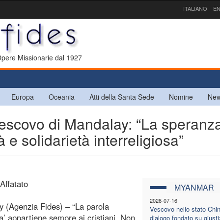
ITALIANO
EN
 Opere Missionarie dal 1927
Europa
Oceania
Atti della Santa Sede
Nomine
New
scovo di Mandalay: “La speranz
à e solidarietà interreligiosa”
 Affatato
MYANMAR
2026-07-16
 (Agenzia Fides) – “La parola
Vescovo nello stato Chin:
a’ appartiene sempre ai cristiani. Non
dialogo fondato su giusti