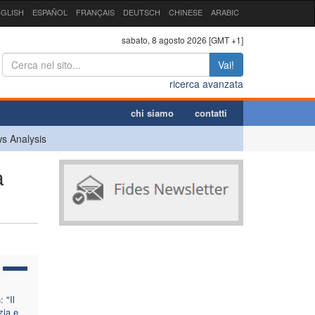
GLISH
ESPAÑOL
FRANÇAIS
DEUTSCH
CHINESE
ARABIC
sabato, 8 agosto 2026 [GMT +1]
Vai!
ricerca avanzata
chi siamo
contatti
s Analysis
a
 "Il
zia e