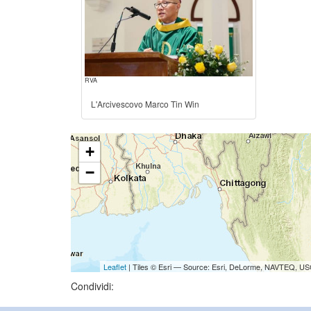
RVA
L'Arcivescovo Marco Tin Win
+
−
Leaflet
| Tiles © Esri — Source: Esri, DeLorme, NAVTEQ, USG
Condividi: