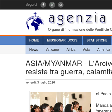
Seguici
Organo di informazione delle Pontificie
HOME
MISSIONARI UCCISI
STATISTICHE
News
Vaticano
Africa
Asia
America
ASIA/MYANMAR - L'Arcive
resiste tra guerra, calamit
venerdì, 3 luglio 2026
di Paolo
Mandalay
‘speranz