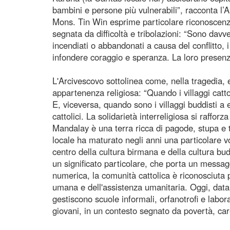
bambini e persone più vulnerabili”, racconta l’
Mons. Tin Win esprime particolare riconoscenza v
segnata da difficoltà e tribolazioni: “Sono dav
incendiati o abbandonati a causa del conflitto, 
infondere coraggio e speranza. La loro presenz
L'Arcivescovo sottolinea come, nella tragedia, 
appartenenza religiosa: “Quando i villaggi cattoli
E, viceversa, quando sono i villaggi buddisti a e
cattolici. La solidarietà interreligiosa si rafforz
Mandalay è una terra ricca di pagode, stupa e 
locale ha maturato negli anni una particolare v
centro della cultura birmana e della cultura bud
un significato particolare, che porta un mess
numerica, la comunità cattolica è riconosciuta 
umana e dell'assistenza umanitaria. Oggi, data 
gestiscono scuole informali, orfanotrofi e labor
giovani, in un contesto segnato da povertà, care