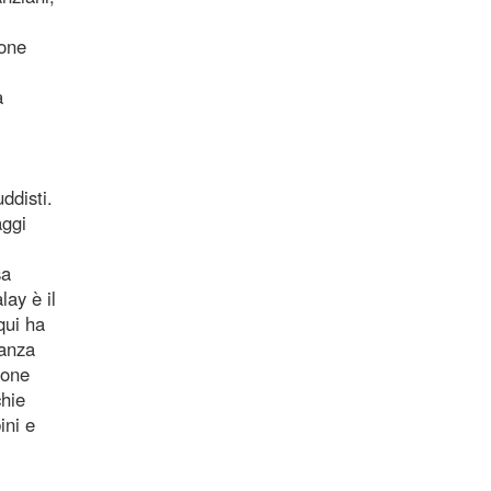
ione
a
uddisti.
aggi
sa
lay è il
qui ha
ranza
ione
chie
ini e