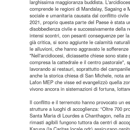
larghissima maggioranza buddista. L'arcidioces
comprende le regioni di Mandalay, Sagaing e Mag
sociale e umanitaria causata dal conflitto civil
2021, proprio questa parte del Paese è stata uno
disobbedienza civile e successivamente della 
intensi scontri, con pesanti conseguenze per la
già critica, si sono aggiunte le calamità natura
le alluvioni, che hanno aggravato le sofferenze 
"Nell'arcidiocesi, diciassette chiese sono sta
compresa la cattedrale e il centro pastorale", 
lavorando ai restauri, soprattutto del campanile 
anche la storica chiesa di San Michele, nota 
Lafon MEP che visse ed evangelizzò quella zon
vivono ancora in sistemazioni di fortuna, lotta
Il conflitto e il terremoto hanno provocato un es
strutture a luoghi di accoglienza: “Oltre 700 p
Santa Maria di Lourdes a Chanthagon, nella zo
rimasti agibili fungono tuttora da centri di acco
Karuna (la Caritas locale ndr) assicurano ospit