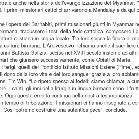
entrale anche nella storia dell'evangelizzazione del Myanmar: 
 I primi missionari cattolici arrivarono a Mandalay e da qui p
ne l'opera dei Barnabiti, primi missionari giunti in Myanmar n
rmana, tradussero i testi della fede cattolica, composero i p
ratura cristiana in lingua locale. Tra loro spicca la figura di m
a cultura birmana. L'Arcivescovo richiama anche il sacrificio 
nni Battista Galizia, ucciso nel XVIII secolo insieme ad altri
ssionari che giunsero successivamente, come Oblati di Maria
arigi, quelli del Pontificio Istituto Missioni Estere (Pime), ed
 il dono della loro vita e del loro sangue: grazie a loro abbiam
ns. Tin Win. “Lo ripeto spesso ai fedeli: siamo chiamati a cus
e, i canti, gli inni della liturgia in lingua birmana sono il frut
ne. Oggi questa eredità continua nella nostra testimonianza
in tempo di tribolazione. I missionari ci hanno insegnato a co
. Così potremo costruire una autentica pace”, conclude.