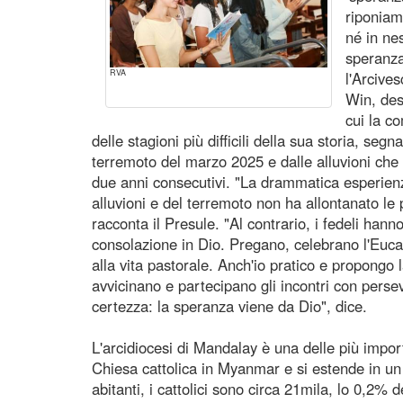
riponiam
né in ne
speranza
RVA
l'Arcive
Win, des
cui la c
delle stagioni più difficili della sua storia, segn
terremoto del marzo 2025 e dalle alluvioni che
due anni consecutivi. "La drammatica esperienz
alluvioni e del terremoto non ha allontanato le
racconta il Presule. "Al contrario, i fedeli han
consolazione in Dio. Pregano, celebrano l'Eucaris
alla vita pastorale. Anch'io pratico e propongo l
avvicinano e partecipano gli incontri con pers
certezza: la speranza viene da Dio", dice.
L'arcidiocesi di Mandalay è una delle più import
Chiesa cattolica in Myanmar e si estende in un te
abitanti, i cattolici sono circa 21mila, lo 0,2% 