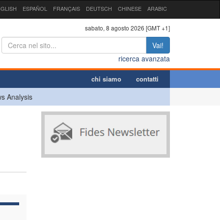
GLISH
ESPAÑOL
FRANÇAIS
DEUTSCH
CHINESE
ARABIC
sabato, 8 agosto 2026 [GMT +1]
Vai!
ricerca avanzata
chi siamo
contatti
s Analysis