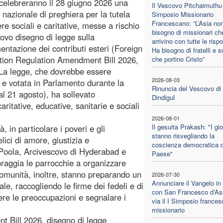
celebreranno il 28 giugno 2026 una
Il Vescovo Pitchaimuthu 
 nazionale di preghiera per la tutela
Simposio Missionario
Francescano: “L’Asia no
re sociali e caritative, messe a rischio
bisogno di missionari ch
ovo disegno di legge sulla
arrivino con tutte le risp
ntazione dei contributi esteri (Foreign
Ha bisogno di fratelli e s
tion Regulation Amendment Bill 2026,
che portino Cristo”
La legge, che dovrebbe essere
2026-08-03
 e votata in Parlamento durante la
Rinuncia del Vescovo di
l 21 agosto), ha sollevato
Dindigul
aritative, educative, sanitarie e sociali
2026-08-01
Il gesuita Prakash: "I gi
 in particolare i poveri e gli
stanno risvegliando la
ici di amore, giustizia e
coscienza democratica d
 Poola, Arcivescovo di Hyderabad e
Paese"
coraggia le parrocchie a organizzare
comunità, inoltre, stanno preparando un
2026-07-30
Annunciare il Vangelo in
, raccogliendo le firme dei fedeli e di
con San Francesco d’Ass
ere le preoccupazioni e segnalare i
via il I Simposio france
missionario
t Bill 2026, disegno di legge