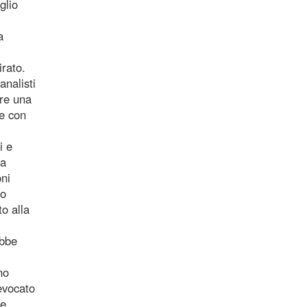
glio
a
irato.
analisti
ire una
 e con
i e
ra
oni
so
to alla
ebbe
no
revocato
te