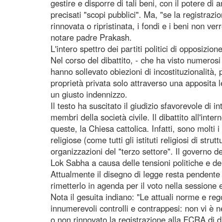
gestire e disporre di tali beni, con il potere di
precisati "scopi pubblici". Ma, "se la registra
rinnovata o ripristinata, i fondi e i beni non ver
notare padre Prakash.
L'intero spettro dei partiti politici di opposizi
Nel corso del dibattito, - che ha visto numeros
hanno sollevato obiezioni di incostituzionalità,
proprietà privata solo attraverso una apposita
un giusto indennizzo.
Il testo ha suscitato il giudizio sfavorevole di i
membri della società civile. Il dibattito all'inte
queste, la Chiesa cattolica. Infatti, sono molti i
religiose (come tutti gli istituti religiosi di str
organizzazioni del "terzo settore". Il governo de
Lok Sabha a causa delle tensioni politiche e del
Attualmente il disegno di legge resta pendente
rimetterlo in agenda per il voto nella sessione e
Nota il gesuita indiano: "Le attuali norme e 
innumerevoli controlli e contrappesi: non vi è n
o non rinnovato la registrazione alla FCRA di 