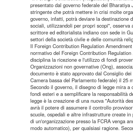
presentato dal governo federale del Bharatiya
stringente che potrà mettere in crisi molte orga
governo, infatti, potrà deviare la destinazione d
sociali, utilizzandoli per propri scopi", osserv
scrittore ed editorialista indiano con sede in G
settori della società civile e delle comunità reli
Il Foreign Contribution Regulation Amendment B
normativo del Foreign Contribution Regulation 
disciplina la ricezione e l'utilizzo di fondi prove
Organizzazioni non governative (Ong), associazi
documento è stato approvato dal Consiglio dei 
Camera bassa del Parlamento federale) il 25 m
Secondo il governo, il disegno di legge mira a c
fondi esteri e a semplificare la responsabilità 
legge è la creazione di una nuova "Autorità de
avrà il potere di assumere il controllo provvisor
scuole, ospedali e altre infrastrutture create in
di un'organizzazione presso la FCRA venga annu
modo automatico), per qualsiasi ragione. Secondo