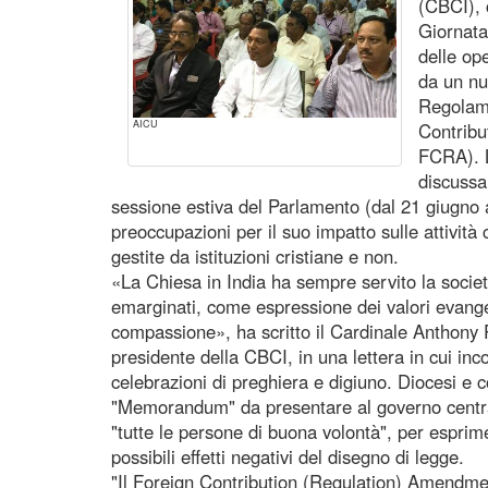
(CBCI), 
Giornata
delle ope
da un nu
Regolame
AICU
Contribu
FCRA). 
discussa
sessione estiva del Parlamento (dal 21 giugno a
preoccupazioni per il suo impatto sulle attività c
gestite da istituzioni cristiane e non.
«La Chiesa in India ha sempre servito la società,
emarginati, come espressione dei valori evangel
compassione», ha scritto il Cardinale Anthony
presidente della CBCI, in una lettera in cui in
celebrazioni di preghiera e digiuno. Diocesi e 
"Memorandum" da presentare al governo centrale
"tutte le persone di buona volontà", per esprim
possibili effetti negativi del disegno di legge.
"Il Foreign Contribution (Regulation) Amendmen