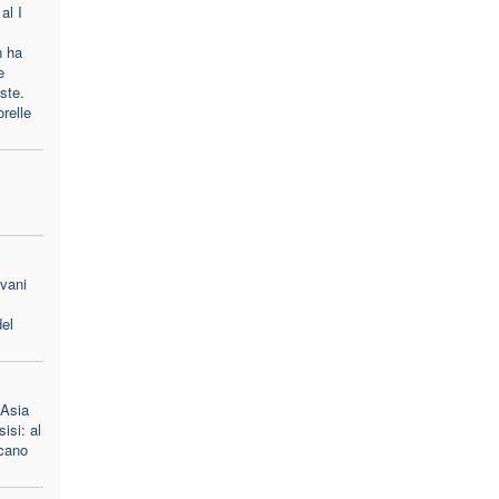
al I
n ha
e
oste.
orelle
ovani
el
 Asia
isi: al
scano