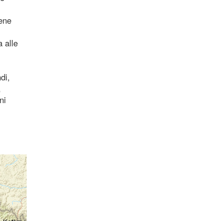
bene
a alle
di,
,
ni