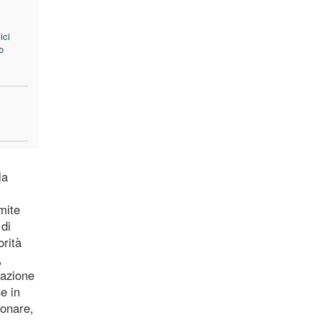
ici
o
la
mite
 di
orità
,
razione
e in
ionare,