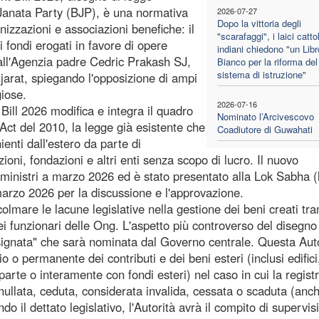
 Janata Party (BJP), è una normativa
2026-07-27
Dopo la vittoria degli
nizzazioni e associazioni benefiche: il
"scarafaggi", i laici cattol
i fondi erogati in favore di opere
indiani chiedono "un Libr
a all'Agenzia padre Cedric Prakash SJ,
Bianco per la riforma del
sistema di istruzione"
ujarat, spiegando l'opposizione di ampi
giose.
2026-07-16
ill 2026 modifica e integra il quadro
Nominato l’Arcivescovo
Act del 2010, la legge già esistente che
Coadiutore di Guwahati
nienti dall'estero da parte di
oni, fondazioni e altri enti senza scopo di lucro. Il nuovo
ministri a marzo 2026 ed è stato presentato alla Lok Sabha (
arzo 2026 per la discussione e l'approvazione.
olmare le lacune legislative nella gestione dei beni creati tra
dei funzionari delle Ong. L'aspetto più controverso del disegno
signata" che sarà nominata dal Governo centrale. Questa Aut
io o permanente dei contributi e dei beni esteri (inclusi edifici
 parte o interamente con fondi esteri) nel caso in cui la regist
llata, ceduta, considerata invalida, cessata o scaduta (anch
 il dettato legislativo, l'Autorità avrà il compito di supervis