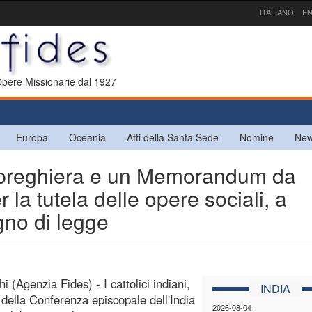
ITALIANO
EN
 Opere Missionarie dal 1927
Europa
Oceania
Atti della Santa Sede
Nomine
New
i preghiera e un Memorandum da
la tutela delle opere sociali, a
gno di legge
 (Agenzia Fides) - I cattolici indiani,
INDIA
o della Conferenza episcopale dell'India
2026-08-04