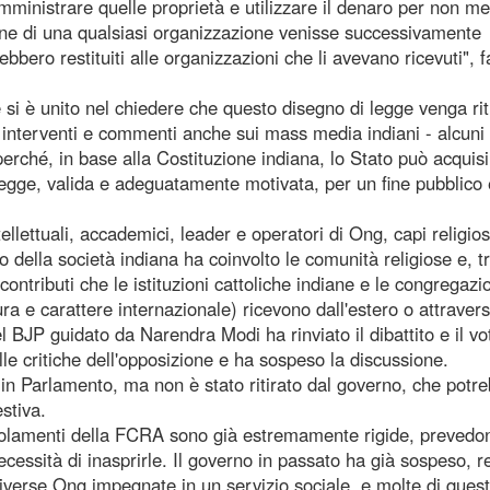
 amministrare quelle proprietà e utilizzare il denaro per non me
zione di una qualsiasi organizzazione venisse successivamente
rebbero restituiti alle organizzazioni che li avevano ricevuti", f
one si è unito nel chiedere che questo disegno di legge venga rit
i interventi e commenti anche sui mass media indiani - alcuni 
 perché, in base alla Costituzione indiana, lo Stato può acquis
 legge, valida e adeguatamente motivata, per un fine pubblico
ntellettuali, accademici, leader e operatori di Ong, capi religios
rno della società indiana ha coinvolto le comunità religiose e, t
 contributi che le istituzioni cattoliche indiane e le congregazi
uttura e carattere internazionale) ricevono dall'estero o attraver
l BJP guidato da Narendra Modi ha rinviato il dibattito e il vo
le critiche dell'opposizione e ha sospeso la discussione.
 in Parlamento, ma non è stato ritirato dal governo, che potr
stiva.
regolamenti della FCRA sono già estremamente rigide, prevedo
ecessità di inasprirle. Il governo in passato ha già sospeso, 
diverse Ong impegnate in un servizio sociale, e molte di ques