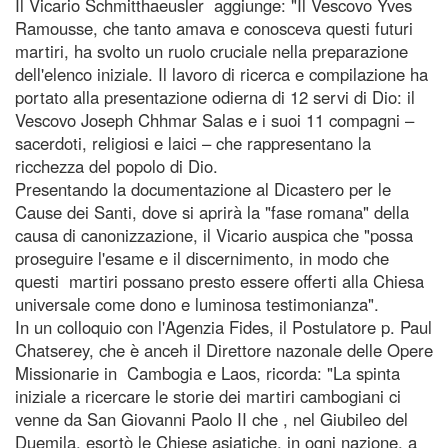
Il Vicario Schmitthaeusler aggiunge: "Il Vescovo Yves
Ramousse, che tanto amava e conosceva questi futuri
martiri, ha svolto un ruolo cruciale nella preparazione
dell'elenco iniziale. Il lavoro di ricerca e compilazione ha
portato alla presentazione odierna di 12 servi di Dio: il
Vescovo Joseph Chhmar Salas e i suoi 11 compagni –
sacerdoti, religiosi e laici – che rappresentano la
ricchezza del popolo di Dio.
Presentando la documentazione al Dicastero per le
Cause dei Santi, dove si aprirà la "fase romana" della
causa di canonizzazione, il Vicario auspica che "possa
proseguire l'esame e il discernimento, in modo che
questi martiri possano presto essere offerti alla Chiesa
universale come dono e luminosa testimonianza".
In un colloquio con l'Agenzia Fides, il Postulatore p. Paul
Chatserey, che è anceh il Direttore nazonale delle Opere
Missionarie in Cambogia e Laos, ricorda: "La spinta
iniziale a ricercare le storie dei martiri cambogiani ci
venne da San Giovanni Paolo II che , nel Giubileo del
Duemila, esortò le Chiese asiatiche, in ogni nazione, a