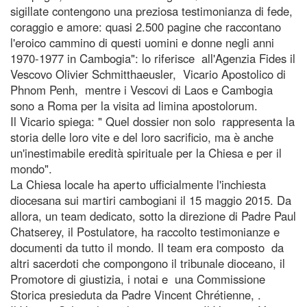
sigillate contengono una preziosa testimonianza di fede,
coraggio e amore: quasi 2.500 pagine che raccontano
l'eroico cammino di questi uomini e donne negli anni
1970-1977 in Cambogia": lo riferisce all'Agenzia Fides il
Vescovo Olivier Schmitthaeusler, Vicario Apostolico di
Phnom Penh, mentre i Vescovi di Laos e Cambogia
sono a Roma per la visita ad limina apostolorum.
Il Vicario spiega: " Quel dossier non solo rappresenta la
storia delle loro vite e del loro sacrificio, ma è anche
un'inestimabile eredità spirituale per la Chiesa e per il
mondo".
La Chiesa locale ha aperto ufficialmente l'inchiesta
diocesana sui martiri cambogiani il 15 maggio 2015. Da
allora, un team dedicato, sotto la direzione di Padre Paul
Chatserey, il Postulatore, ha raccolto testimonianze e
documenti da tutto il mondo. Il team era composto da
altri sacerdoti che compongono il tribunale dioceano, il
Promotore di giustizia, i notai e una Commissione
Storica presieduta da Padre Vincent Chrétienne, .