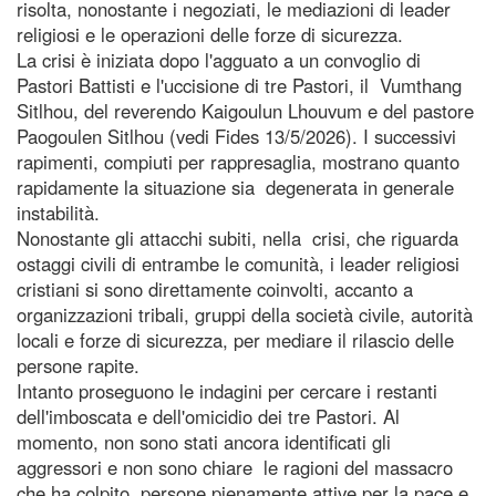
risolta, nonostante i negoziati, le mediazioni di leader
religiosi e le operazioni delle forze di sicurezza.
La crisi è iniziata dopo l'agguato a un convoglio di
Pastori Battisti e l'uccisione di tre Pastori, il Vumthang
Sitlhou, del reverendo Kaigoulun Lhouvum e del pastore
Paogoulen Sitlhou (vedi Fides 13/5/2026). I successivi
rapimenti, compiuti per rappresaglia, mostrano quanto
rapidamente la situazione sia degenerata in generale
instabilità.
Nonostante gli attacchi subiti, nella crisi, che riguarda
ostaggi civili di entrambe le comunità, i leader religiosi
cristiani si sono direttamente coinvolti, accanto a
organizzazioni tribali, gruppi della società civile, autorità
locali e forze di sicurezza, per mediare il rilascio delle
persone rapite.
Intanto proseguono le indagini per cercare i restanti
dell'imboscata e dell'omicidio dei tre Pastori. Al
momento, non sono stati ancora identificati gli
aggressori e non sono chiare le ragioni del massacro
che ha colpito persone pienamente attive per la pace e