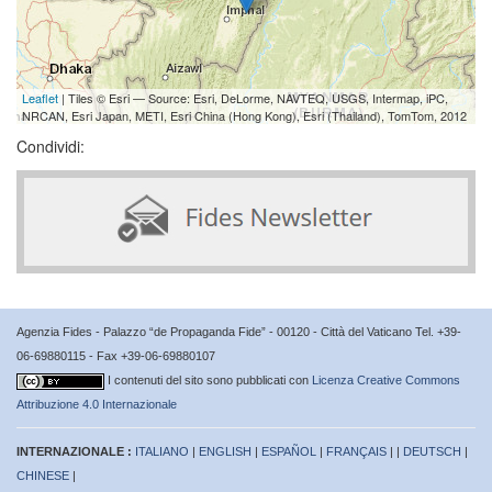
Leaflet
| Tiles © Esri — Source: Esri, DeLorme, NAVTEQ, USGS, Intermap, iPC,
NRCAN, Esri Japan, METI, Esri China (Hong Kong), Esri (Thailand), TomTom, 2012
Condividi:
Agenzia Fides - Palazzo “de Propaganda Fide” - 00120 - Città del Vaticano Tel. +39-
06-69880115 - Fax +39-06-69880107
I contenuti del sito sono pubblicati con
Licenza Creative Commons
Attribuzione 4.0 Internazionale
INTERNAZIONALE :
ITALIANO
|
ENGLISH
|
ESPAÑOL
|
FRANÇAIS
| |
DEUTSCH
|
CHINESE
|