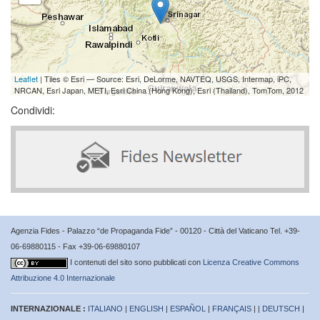
Leaflet
| Tiles © Esri — Source: Esri, DeLorme, NAVTEQ, USGS, Intermap, iPC,
NRCAN, Esri Japan, METI, Esri China (Hong Kong), Esri (Thailand), TomTom, 2012
Condividi:
Agenzia Fides - Palazzo “de Propaganda Fide” - 00120 - Città del Vaticano Tel. +39-
06-69880115 - Fax +39-06-69880107
I contenuti del sito sono pubblicati con
Licenza Creative Commons
Attribuzione 4.0 Internazionale
INTERNAZIONALE :
ITALIANO
|
ENGLISH
|
ESPAÑOL
|
FRANÇAIS
| |
DEUTSCH
|