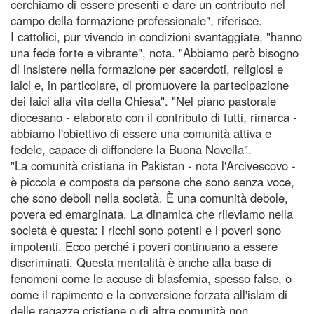
cerchiamo di essere presenti e dare un contributo nel
campo della formazione professionale", riferisce.
I cattolici, pur vivendo in condizioni svantaggiate, "hanno
una fede forte e vibrante", nota. "Abbiamo però bisogno
di insistere nella formazione per sacerdoti, religiosi e
laici e, in particolare, di promuovere la partecipazione
dei laici alla vita della Chiesa". "Nel piano pastorale
diocesano - elaborato con il contributo di tutti, rimarca -
abbiamo l'obiettivo di essere una comunità attiva e
fedele, capace di diffondere la Buona Novella".
"La comunità cristiana in Pakistan - nota l'Arcivescovo -
è piccola e composta da persone che sono senza voce,
che sono deboli nella società. È una comunità debole,
povera ed emarginata. La dinamica che rileviamo nella
società è questa: i ricchi sono potenti e i poveri sono
impotenti. Ecco perché i poveri continuano a essere
discriminati. Questa mentalità è anche alla base di
fenomeni come le accuse di blasfemia, spesso false, o
come il rapimento e la conversione forzata all'islam di
delle ragazze cristiane o di altre comunità non