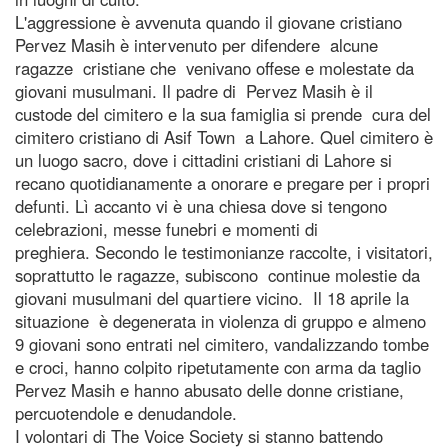
L'aggressione è avvenuta quando il giovane cristiano
Pervez Masih è intervenuto per difendere alcune
ragazze cristiane che venivano offese e molestate da
giovani musulmani. Il padre di Pervez Masih è il
custode del cimitero e la sua famiglia si prende cura del
cimitero cristiano di Asif Town a Lahore. Quel cimitero è
un luogo sacro, dove i cittadini cristiani di Lahore si
recano quotidianamente a onorare e pregare per i propri
defunti. Lì accanto vi è una chiesa dove si tengono
celebrazioni, messe funebri e momenti di
preghiera. Secondo le testimonianze raccolte, i visitatori,
soprattutto le ragazze, subiscono continue molestie da
giovani musulmani del quartiere vicino. Il 18 aprile la
situazione è degenerata in violenza di gruppo e almeno
9 giovani sono entrati nel cimitero, vandalizzando tombe
e croci, hanno colpito ripetutamente con arma da taglio
Pervez Masih e hanno abusato delle donne cristiane,
percuotendole e denudandole.
I volontari di The Voice Society si stanno battendo