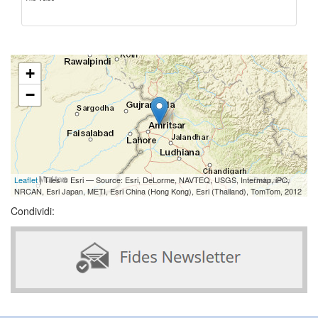
+
−
Leaflet
| Tiles © Esri — Source: Esri, DeLorme, NAVTEQ, USGS, Intermap, iPC,
NRCAN, Esri Japan, METI, Esri China (Hong Kong), Esri (Thailand), TomTom, 2012
Condividi: