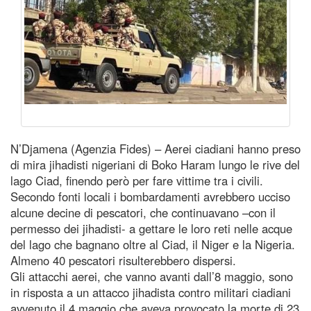
N’Djamena (Agenzia Fides) – Aerei ciadiani hanno preso
di mira jihadisti nigeriani di Boko Haram lungo le rive del
lago Ciad, finendo però per fare vittime tra i civili.
Secondo fonti locali i bombardamenti avrebbero ucciso
alcune decine di pescatori, che continuavano –con il
permesso dei jihadisti- a gettare le loro reti nelle acque
del lago che bagnano oltre al Ciad, il Niger e la Nigeria.
Almeno 40 pescatori risulterebbero dispersi.
Gli attacchi aerei, che vanno avanti dall’8 maggio, sono
in risposta a un attacco jihadista contro militari ciadiani
avvenuto il 4 maggio che aveva provocato la morte di 23