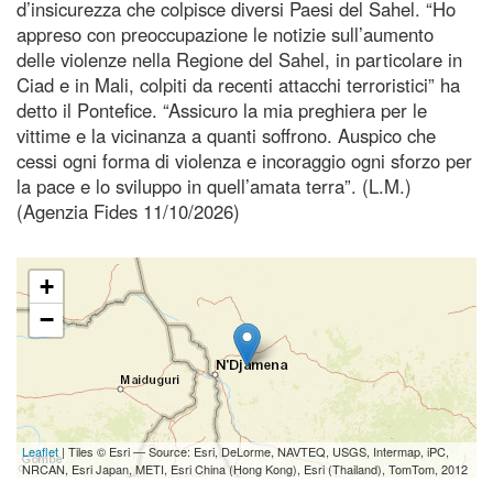
d’insicurezza che colpisce diversi Paesi del Sahel. “Ho
appreso con preoccupazione le notizie sull’aumento
delle violenze nella Regione del Sahel, in particolare in
Ciad e in Mali, colpiti da recenti attacchi terroristici” ha
detto il Pontefice. “Assicuro la mia preghiera per le
vittime e la vicinanza a quanti soffrono. Auspico che
cessi ogni forma di violenza e incoraggio ogni sforzo per
la pace e lo sviluppo in quell’amata terra”. (L.M.)
(Agenzia Fides 11/10/2026)
+
−
Leaflet
| Tiles © Esri — Source: Esri, DeLorme, NAVTEQ, USGS, Intermap, iPC,
NRCAN, Esri Japan, METI, Esri China (Hong Kong), Esri (Thailand), TomTom, 2012