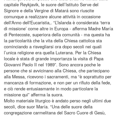
capitale Reykjavik, le suore dell’Istituto Serve del
Signore e della Vergine di Matará sono riuscite
comunque a realizzare alcune attività in occasione
dell'Anno dell'Eucaristia,. “L’Islanda è considerata ‘terra
di missione’ come altre in Europa - afferma Madre María
di Pentecoste, superiora della comunità - ma questa ha
la particolarità che la vita della Chiesa cattolica sta
cominciando a risvegliarsi ora dopo secoli nei quali
l’unica religione era quella Luterana. Per la Chiesa
locale è stata di grande importanza la visita di Papa
Giovanni Paolo II nel 1989”. Sono ancora poche le
persone che si avvicinano alla Chiesa, che partecipano
alla Messa, ricevono i sacramenti, ma “è soprattutto per
mancanza di formazione, e non per un rifiuto della fede,
e ciò rende entusiasmante in modo particolare la
missione qui” afferma la suora.
Molto materiale liturgico è andato perso negli ultimi due
secoli, dice suor María. “Una delle suore della
congregazione carmelitana del Sacro Cuore di Gesù,