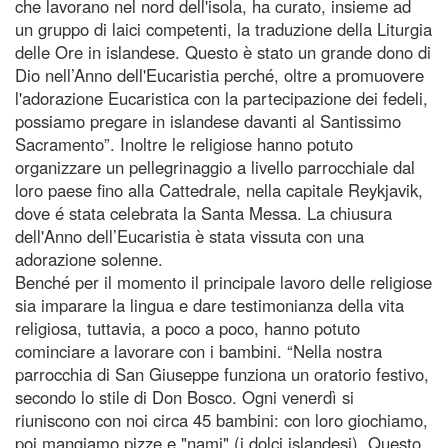
che lavorano nel nord dell'isola, ha curato, insieme ad
un gruppo di laici competenti, la traduzione della Liturgia
delle Ore in islandese. Questo è stato un grande dono di
Dio nell’Anno dell'Eucaristia perché, oltre a promuovere
l'adorazione Eucaristica con la partecipazione dei fedeli,
possiamo pregare in islandese davanti al Santissimo
Sacramento”. Inoltre le religiose hanno potuto
organizzare un pellegrinaggio a livello parrocchiale dal
loro paese fino alla Cattedrale, nella capitale Reykjavik,
dove é stata celebrata la Santa Messa. La chiusura
dell'Anno dell’Eucaristia è stata vissuta con una
adorazione solenne.
Benché per il momento il principale lavoro delle religiose
sia imparare la lingua e dare testimonianza della vita
religiosa, tuttavia, a poco a poco, hanno potuto
cominciare a lavorare con i bambini. “Nella nostra
parrocchia di San Giuseppe funziona un oratorio festivo,
secondo lo stile di Don Bosco. Ogni venerdì si
riuniscono con noi circa 45 bambini: con loro giochiamo,
poi mangiamo pizze e "nami" (i dolci islandesi). Questo