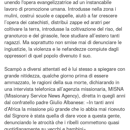
unendo l'opera evangelizzatrice ad un instancabile
lavoro di promozione umana. Introdusse nella zona i
mulini, costruì scuole e cappelle, aiutò a far crescere
l’opera dei catechisti, distribuì zappe ed aratri per
coltivare la terra, introdusse la coltivazione del riso, del
granoturco e del girasole, fece studiare all’estero tanti
ragazzi. Ma soprattutto non smise mai di denunciare le
ingiustizie, la violenza e le nefandezze compiute dagli
oppressori di quel popolo divenuto il suo.
Scampò a diversi attentati ed è lui stesso a spiegare con
grande nitidezza, qualche giorno prima di essere
ammazzato, le ragioni della sua morte, dichiarando in
una intervista telefonica all’agenzia missionaria, MISNA
(Missionary Service News Agency), diretta in quegli anni
dal confratello padre Giulio Albanese: «In tanti anni
d’Africa la missione più grande che io abbia mai ricevuto
dal Signore è stata quella di dare voce a questa gente,
denunciando le atrocità che i ribelli commettono quasi
quotidianamente su vecchi e bambini».