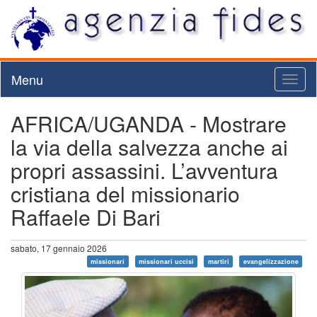
Menu
Toggl
naviga
AFRICA/UGANDA - Mostrare
la via della salvezza anche ai
propri assassini. L’avventura
cristiana del missionario
Raffaele Di Bari
sabato, 17 gennaio 2026
missionari
missionari uccisi
martiri
evangelizzazione