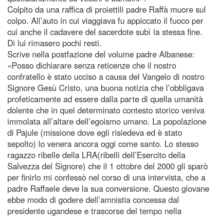
Colpito da una raffica di proiettili padre Raffà muore sul
colpo. All’auto in cui viaggiava fu appiccato il fuoco per
cui anche il cadavere del sacerdote subì la stessa fine.
Di lui rimasero pochi resti.
Scrive nella postfazione del volume padre Albanese:
«Posso dichiarare senza reticenze che il nostro
confratello è stato ucciso a causa del Vangelo di nostro
Signore Gesù Cristo, una buona notizia che l’obbligava
profeticamente ad essere dalla parte di quella umanità
dolente che in quel determinato contesto storico veniva
immolata all’altare dell’egoismo umano. La popolazione
di Pajule (missione dove egli risiedeva ed è stato
sepolto) lo venera ancora oggi come santo. Lo stesso
ragazzo ribelle della LRA(ribelli dell’Esercito della
Salvezza del Signore) che il 1 ottobre del 2000 gli sparò
per finirlo mi confessò nel corso di una intervista, che a
padre Raffaele deve la sua conversione. Questo giovane
ebbe modo di godere dell’amnistia concessa dal
presidente ugandese e trascorse del tempo nella