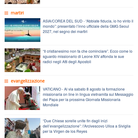
martiri
ASIA/COREA DEL SUD - “Abbiate fiducia, io ho vinto il
mondo”: presentato l’inno ufficiale della GMG Seoul
2027, nel segno dei martiri
“Il cristianesimo non fa che cominciare”. Ecco come lo
sguardo missionario di Leone XIV affonda le sue
radici negli Atti degli Apostoli
evangelizzazione
VATICANO - Al via sabato 8 agosto la formazione
missionaria on line in lingua vietnamita sul Messaggio
del Papa per la prossima Giornata Missionaria
Mondiale
“Due Chiese sorelle unite fin dagli inizi
dell’evangelizzazione”: l’Arcivescovo Ulloa a Siviglia
per la Virgen de los Reyes