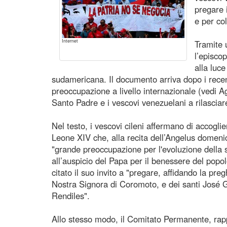
pregare 
e per co
Internet
Tramite 
l’episco
alla luce
sudamericana. Il documento arriva dopo i recen
preoccupazione a livello internazionale (vedi A
Santo Padre e i vescovi venezuelani a rilasciare
Nel testo, i vescovi cileni affermano di accogli
Leone XIV che, alla recita dell’Angelus domeni
"grande preoccupazione per l'evoluzione della 
all’auspicio del Papa per il benessere del popol
citato il suo invito a "pregare, affidando la pre
Nostra Signora di Coromoto, e dei santi José
Rendiles".
Allo stesso modo, il Comitato Permanente, rappr