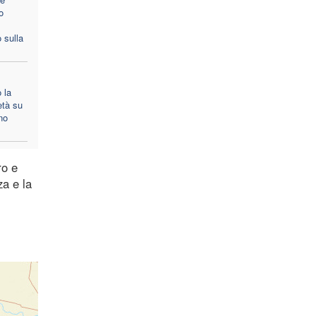
o
 sulla
 la
età su
no
ro e
za e la