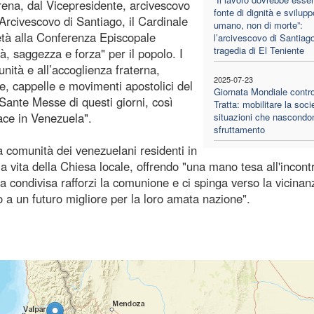
rena, dal Vicepresidente, arcivescovo
fonte di dignità e svilupp
Arcivescovo di Santiago, il Cardinale
umano, non di morte”:
tà alla Conferenza Episcopale
l’arcivescovo di Santiago
tragedia di El Teniente
, saggezza e forza" per il popolo. I
nità e all’accoglienza fraterna,
2025-07-23
ie, cappelle e movimenti apostolici del
Giornata Mondiale contro
Sante Messe di questi giorni, così
Tratta: mobilitare la soci
pace in Venezuela".
situazioni che nascondo
sfruttamento
lla comunità dei venezuelani residenti in
la vita della Chiesa locale, offrendo "una mano tesa all'incont
a condivisa rafforzi la comunione e ci spinga verso la vicinan
o a un futuro migliore per la loro amata nazione".