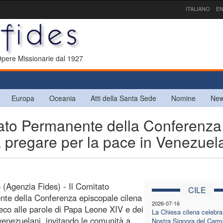
ITALIANO
EN
 Opere Missionarie dal 1927
Europa
Oceania
Atti della Santa Sede
Nomine
New
ato Permanente della Conferenza
a pregare per la pace in Venezuel
 (Agenzia Fides) - Il Comitato
CILE
te della Conferenza episcopale cilena
2026-07-16
 eco alle parole di Papa Leone XIV e dei
La Chiesa cilena celebra
venezuelani, invitando le comunità a
Nostra Signora del Carm