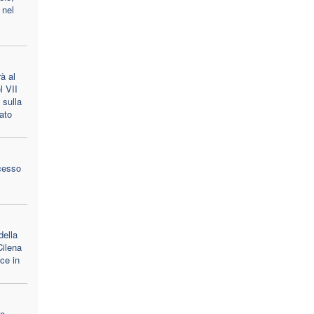
 nel
à al
l VII
 sulla
ato
cesso
della
ilena
ace in
re