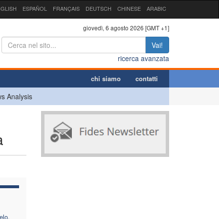
GLISH
ESPAÑOL
FRANÇAIS
DEUTSCH
CHINESE
ARABIC
giovedì, 6 agosto 2026 [GMT +1]
Vai!
ricerca avanzata
chi siamo
contatti
s Analysis
a
elo,