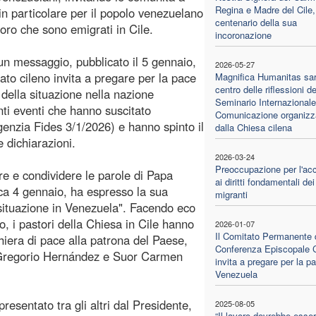
Regina e Madre del Cile,
in particolare per il popolo venezuelano
centenario della sua
loro che sono emigrati in Cile.
incoronazione
un messaggio, pubblicato il 5 gennaio,
2026-05-27
pato cileno invita a pregare per la pace
Magnifica Humanitas sar
centro delle riflessioni de
 della situazione nella nazione
Seminario Internazionale
ti eventi che hanno suscitato
Comunicazione organizz
genzia Fides 3/1/2026) e hanno spinto il
dalla Chiesa cilena
 dichiarazioni.
2026-03-24
Preoccupazione per l'ac
ere e condividere le parole di Papa
ai diritti fondamentali dei
ca 4 gennaio, ha espresso la sua
migranti
situazione in Venezuela". Facendo eco
o, i pastori della Chiesa in Cile hanno
2026-01-07
Il Comitato Permanente 
ghiera di pace alla patrona del Paese,
Conferenza Episcopale C
 Gregorio Hernández e Suor Carmen
invita a pregare per la p
Venezuela
esentato tra gli altri dal Presidente,
2025-08-05
“Il lavoro dovrebbe esse