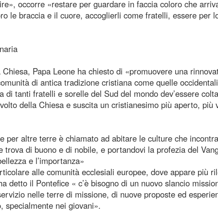
rtire», occorre «restare per guardare in faccia coloro che arri
ro le braccia e il cuore, accoglierli come fratelli, essere per 
naria
a Chiesa, Papa Leone ha chiesto di «promuovere una rinnova
omunità di antica tradizione cristiana come quelle occidental
a di tanti fratelli e sorelle del Sud del mondo dev’essere col
volto della Chiesa e suscita un cristianesimo più aperto, più 
 per altre terre è chiamato ad abitare le culture che incontr
he trova di buono e di nobile, e portandovi la profezia del Van
bellezza e l’importanza»
rticolare alle comunità ecclesiali europee, dove appare più ri
ha detto il Pontefice « c’è bisogno di un nuovo slancio mission
ro servizio nelle terre di missione, di nuove proposte ed esperie
o, specialmente nei giovani».