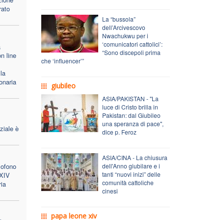
rato
La “bussola”
dell’Arcivescovo
Nwachukwu per i
‘comunicatori cattolici’:
a
“Sono discepoli prima
n line
che ‘influencer’”
la
onaria
giubileo
ASIA/PAKISTAN - "La
luce di Cristo brilla in
Pakistan: dal Giubileo
una speranza di pace",
ziale è
dice p. Feroz
ASIA/CINA - La chiusura
lofono
dell'Anno giubilare e i
tanti “nuovi inizi” delle
 XIV
comunità cattoliche
ria
cinesi
papa leone xiv