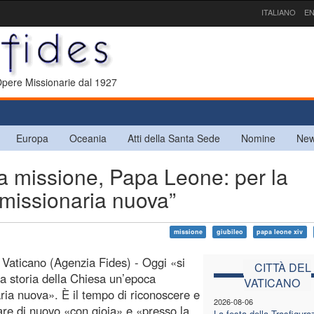
ITALIANO
EN
 Opere Missionarie dal 1927
Europa
Oceania
Atti della Santa Sede
Nomine
New
a missione, Papa Leone: per la
 missionaria nuova”
missione
giubileo
papa leone xiv
l Vaticano (Agenzia Fides) - Oggi «si
CITTÀ DEL
la storia della Chiesa un’epoca
VATICANO
ria nuova». È il tempo di riconoscere e
2026-08-06
re di nuovo «con gioia» e «presso la
La festa della Trasfigura