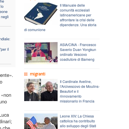
che
Il Manuale delle
lo
comunità ecclesiali
Leone
latinoamericane per
 negli
affrontare la crisi delle
dipendenze. Una storia
di comunione
diale:
ASIA/CINA - Francesco
per il
Saverio Duan Yongkun
ordinato Vescovo
coadiutore di Bameng
migranti
sente».
to
Il Cardinale Aveline,
l’Arcivescovo de Moulins-
Beaufort e il
e «non
rinnovamento
 uno
missionario in Francia
 Luca
Leone XIV: La Chiesa
inari;
cattolica ha contribuito
allo sviluppo degli Stati
o che