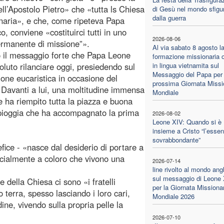
ll’Apostolo Pietro» che «tutta ls Chiesa
di Gesù nel mondo sfigu
dalla guerra
naria», e che, come ripeteva Papa
, conviene «costituirci tutti in uno
2026-08-06
ermanente di missione”».
Al via sabato 8 agosto l
 il messaggio forte che Papa Leone
formazione missionaria o
oluto rilanciare oggi, presiedendo sul
in lingua vietnamita sul
Messaggio del Papa per 
ione eucaristica in occasione del
prossima Giornata Missi
 Davanti a lui, una moltitudine immensa
Mondiale
e ha riempito tutta la piazza e buona
a pioggia che ha accompagnato la prima
2026-08-02
Leone XIV: Quando si è
insieme a Cristo “l’essen
sovrabbondante”
fice - «nasce dal desiderio di portare a
pecialmente a coloro che vivono una
2026-07-14
line rivolto al mondo ang
sul messaggio di Leone
e della Chiesa ci sono «i fratelli
per la Giornata Missiona
terra, spesso lasciando i loro cari,
Mondiale 2026
dine, vivendo sulla propria pelle la
2026-07-10