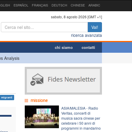
GLISH
ESPAÑOL
FRANÇAIS
DEUTSCH
CHINESE
ARABIC
sabato, 8 agosto 2026 [GMT +1]
Vai!
ricerca avanzata
chi siamo
contatti
s Analysis
migranti
missione
ASIA/MALESIA - Radio
Veritas, concerti di
musica sacra cinese per
celebrare i 50 anni di
programmi in mandarino
zione