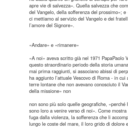
apre vie di salvezza». Quella salvezza che co
del Vangelo, della sofferenza del prossimo»; e 
ci mettiamo al servizio del Vangelo e dei fratel
l’amore del Signore».
«Andare» e «rimanere»
«A noi» aveva scritto già nel 1971 PapaPaolo VI
questo straordinario periodo della storia umana
mai prima raggiunti, si associano abissi di per
ha aggiunto l’attuale Vescovo di Roma - in cui a
terre lontane che non avevano conosciuto il Van
della missione» non
non sono più solo quelle geografiche, «perché l
sono loro a venire verso di noi». Come mostra pro
fuga dalla violenza, la sofferenza che li accomp
lungo le coste del mare, il loro grido di dolore