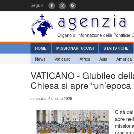
Seguici
Organo di informazione delle Pontificie
HOME
MISSIONARI UCCISI
STATISTICHE
News
Vaticano
Africa
Asia
America
VATICANO - Giubileo dell
Chiesa si apre “un’epoca
domenica, 5 ottobre 2025
Città de
apre nel
missiona
proclama