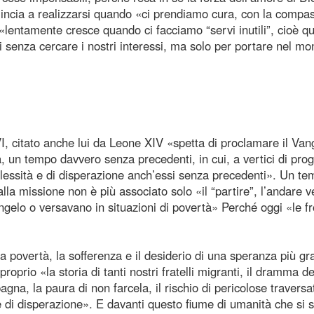
mincia a realizzarsi quando «ci prendiamo cura, con la compa
«lentamente cresce quando ci facciamo “servi inutili”, cioè 
li senza cercare i nostri interessi, ma solo per portare nel m
, citato anche lui da Leone XIV «spetta di proclamare il Van
, un tempo davvero senza precedenti, in cui, a vertici di pro
plessità e di disperazione anch’essi senza precedenti». Un te
lla missione non è più associato solo «il “partire”, l’andare v
gelo o versavano in situazioni di povertà» Perché oggi «le fr
a povertà, la sofferenza e il desiderio di una speranza più gr
prio «la storia di tanti nostri fratelli migranti, il dramma de
agna, la paura di non farcela, il rischio di pericolose traversa
 e di disperazione». E davanti questo fiume di umanità che si 