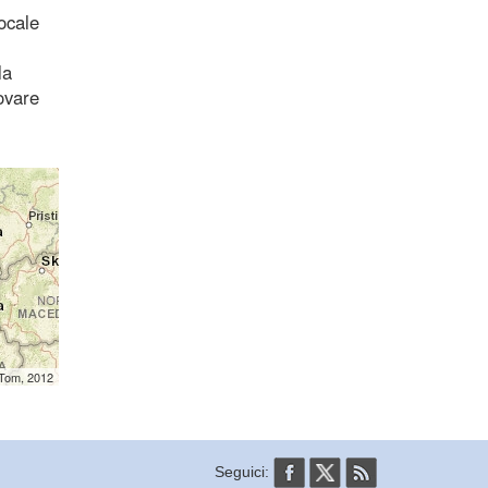
ocale
la
rovare
mTom, 2012
Seguici: