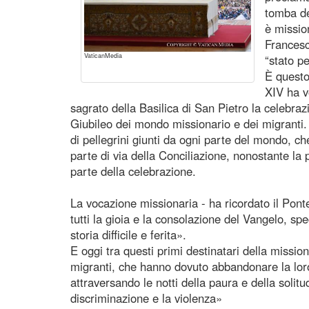
tomba de
è missio
Francesco
VaticanMedia
“stato p
È questo
XIV ha v
sagrato della Basilica di San Pietro la celebraz
Giubileo dei mondo missionario e dei migranti.
di pellegrini giunti da ogni parte del mondo, ch
parte di via della Conciliazione, nonostante l
parte della celebrazione.
La vocazione missionaria - ha ricordato il Ponte
tutti la gioia e la consolazione del Vangelo, s
storia difficile e ferita».
E oggi tra questi primi destinatari della mission
migranti, che hanno dovuto abbandonare la loro 
attraversando le notti della paura e della solitu
discriminazione e la violenza»