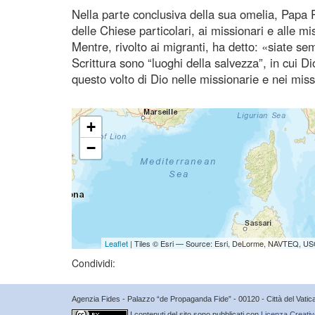
Nella parte conclusiva della sua omelia, Papa P
delle Chiese particolari, ai missionari e alle m
Mentre, rivolto ai migranti, ha detto: «siate se
Scrittura sono “luoghi della salvezza”, in cui Di
questo volto di Dio nelle missionarie e nei mis
+
−
Leaflet
| Tiles © Esri — Source: Esri, DeLorme, NAVTEQ, USG
Condividi:
Agenzia Fides - Palazzo “de Propaganda Fide” - 00120 - Città del Vat
I contenuti del sito sono pubblicati con
Licenza Creativ