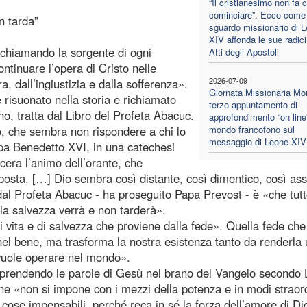
“Il cristianesimo non fa 
cominciare”. Ecco come 
n tarda”
sguardo missionario di 
XIV affonda le sue radici
richiamando la sorgente di ogni
Atti degli Apostoli
ntinuare l’opera di Cristo nelle
2026-07-09
, dall’ingiustizia e dalla sofferenza».
Giornata Missionaria Mon
te risuonato nella storia e richiamato
terzo appuntamento di
rno, tratta dal Libro del Profeta Abacuc.
approfondimento “on line”
o, che sembra non rispondere a chi lo
mondo francofono sul
messaggio di Leone XIV
pa Benedetto XVI, in una catechesi
cera l’animo dell’orante, che
osta. […] Dio sembra così distante, così dimentico, così as
dal Profeta Abacuc - ha proseguito Papa Prevost - è «che tut
la salvezza verrà e non tarderà».
i vita e di salvezza che proviene dalla fede». Quella fede ch
 nel bene, ma trasforma la nostra esistenza tanto da renderla
vuole operare nel mondo».
riprendendo le parole di Gesù nel brano del Vangelo secondo
 che «non si impone con i mezzi della potenza e in modi straord
cose impensabili, perché reca in sé la forza dell’amore di Di