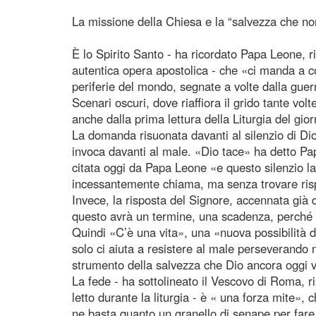
La missione della Chiesa e la “salvezza che no
È lo Spirito Santo - ha ricordato Papa Leone, 
autentica opera apostolica - che «ci manda a co
periferie del mondo, segnate a volte dalla guerra
Scenari oscuri, dove riaffiora il grido tante vol
anche dalla prima lettura della Liturgia del gio
La domanda risuonata davanti al silenzio di Di
invoca davanti al male. «Dio tace» ha detto Pa
citata oggi da Papa Leone «e questo silenzio la
incessantemente chiama, ma senza trovare risp
Invece, la risposta del Signore, accennata già 
questo avrà un termine, una scadenza, perché 
Quindi «C’è una vita», una «nuova possibilità d
solo ci aiuta a resistere al male perseverando
strumento della salvezza che Dio ancora oggi 
La fede - ha sottolineato il Vescovo di Roma, 
letto durante la liturgia - è « una forza mite»,
ne basta quanto un granello di senape per fare 