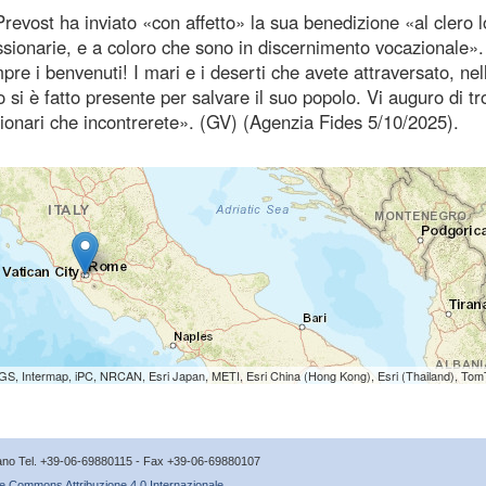
revost ha inviato «con affetto» la sua benedizione «al clero l
issionarie, e a coloro che sono in discernimento vocazionale».
mpre i benvenuti! I mari e i deserti che avete attraversato, nel
o si è fatto presente per salvare il suo popolo. Vi auguro di t
sionari che incontrerete». (GV) (Agenzia Fides 5/10/2025).
S, Intermap, iPC, NRCAN, Esri Japan, METI, Esri China (Hong Kong), Esri (Thailand), To
icano Tel. +39-06-69880115 - Fax +39-06-69880107
e Commons Attribuzione 4.0 Internazionale