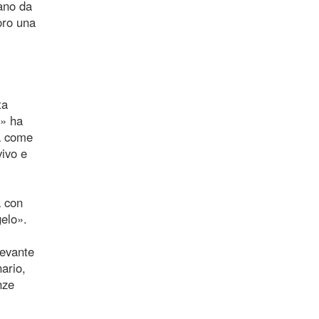
vano da
loro una
ta
i» ha
ta come
vivo e
a con
gelo».
levante
ario,
nze