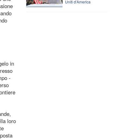
Uniti d’America
ssione
quando
ondo
gelo in
gresso
mpo -
erso
ontiere
ande,
lla loro
te
sposta