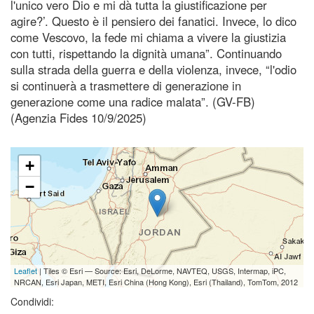
l'unico vero Dio e mi dà tutta la giustificazione per
agire?’. Questo è il pensiero dei fanatici. Invece, lo dico
come Vescovo, la fede mi chiama a vivere la giustizia
con tutti, rispettando la dignità umana”. Continuando
sulla strada della guerra e della violenza, invece, “l'odio
si continuerà a trasmettere di generazione in
generazione come una radice malata”. (GV-FB)
(Agenzia Fides 10/9/2025)
+
−
Leaflet
| Tiles © Esri — Source: Esri, DeLorme, NAVTEQ, USGS, Intermap, iPC,
NRCAN, Esri Japan, METI, Esri China (Hong Kong), Esri (Thailand), TomTom, 2012
Condividi: