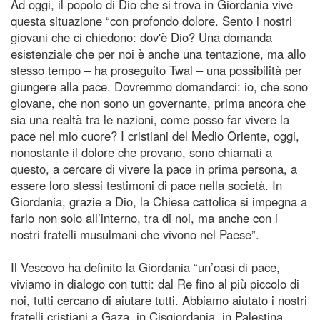
Ad oggi, il popolo di Dio che si trova in Giordania vive
questa situazione “con profondo dolore. Sento i nostri
giovani che ci chiedono: dov'è Dio? Una domanda
esistenziale che per noi è anche una tentazione, ma allo
stesso tempo – ha proseguito Twal – una possibilità per
giungere alla pace. Dovremmo domandarci: io, che sono
giovane, che non sono un governante, prima ancora che
sia una realtà tra le nazioni, come posso far vivere la
pace nel mio cuore? I cristiani del Medio Oriente, oggi,
nonostante il dolore che provano, sono chiamati a
questo, a cercare di vivere la pace in prima persona, a
essere loro stessi testimoni di pace nella società. In
Giordania, grazie a Dio, la Chiesa cattolica si impegna a
farlo non solo all’interno, tra di noi, ma anche con i
nostri fratelli musulmani che vivono nel Paese”.
Il Vescovo ha definito la Giordania “un’oasi di pace,
viviamo in dialogo con tutti: dal Re fino al più piccolo di
noi, tutti cercano di aiutare tutti. Abbiamo aiutato i nostri
fratelli cristiani a Gaza, in Cisgiordania, in Palestina,