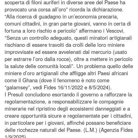
scoperta di filoni auriferi in diverse aree del Paese ha
provocato una corsa all’oro” ricorda la dichiarazione.
“Alla ricerca di guadagno in un’economia precaria,
comuni cittadini, in gran parte giovani, vanno in certa di
fortuna a loro rischio e pericolo” affermano i Vescovi.
“Senza un controllo adeguato, questi minatori artigianali
rischiano di essere travolti da crolli delle loro miniere
improvvisate ed essere avvelenati dal mercurio (usato
per estrarre l’oro dalla rocce), oltre a mettere in pericolo
la salute delle comunità locali”. Un problema quello delle
miniere d’oro artigianali che affligge altri Paesi africani
come il Ghana (dove il fenomeno è noto come
“galamsey”, vedi Fides 16/11/2022 e 8/5/2024).
I Presuli concludono esortando il governo a rafforzare la
regolamentazione, a responsabilizzare le compagnie
minerarie nel ripristino degli ecosistemi danneggiati e a
creare opportunità sicure e regolamentate per i cittadini,
in particolare per i giovani, affinché possano beneficiare
delle ricchezze naturali del Paese. (L.M.) (Agenzia Fides
1/9/2025)