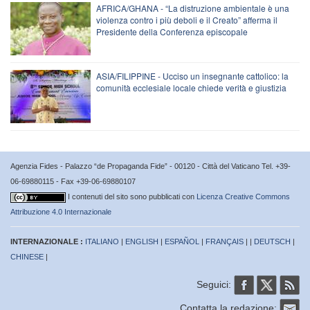
AFRICA/GHANA - “La distruzione ambientale è una
violenza contro i più deboli e il Creato” afferma il
Presidente della Conferenza episcopale
ASIA/FILIPPINE - Ucciso un insegnante cattolico: la
comunità ecclesiale locale chiede verità e giustizia
Agenzia Fides - Palazzo “de Propaganda Fide” - 00120 - Città del Vaticano Tel. +39-
06-69880115 - Fax +39-06-69880107
I contenuti del sito sono pubblicati con
Licenza Creative Commons
Attribuzione 4.0 Internazionale
INTERNAZIONALE :
ITALIANO
|
ENGLISH
|
ESPAÑOL
|
FRANÇAIS
| |
DEUTSCH
|
CHINESE
|
Seguici:
Contatta la redazione: