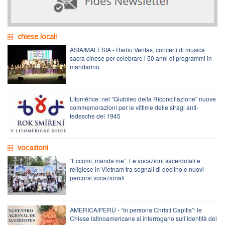
chiese locali
ASIA/MALESIA - Radio Veritas, concerti di musica
sacra cinese per celebrare i 50 anni di programmi in
mandarino
Litoměřice: nel "Giubileo della Riconciliazione" nuove
commemorazioni per le vittime delle stragi anti-
tedesche del 1945
vocazioni
“Eccomi, manda me”. Le vocazioni sacerdotali e
religiose in Vietnam tra segnali di declino e nuovi
percorsi vocazionali
AMERICA/PERÙ - “In persona Christi Capitis”: le
Chiese latinoamericane si interrogano sull’identità dei