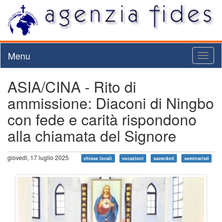
Menu
Toggl
naviga
ASIA/CINA - Rito di
ammissione: Diaconi di Ningbo
con fede e carità rispondono
alla chiamata del Signore
giovedì, 17 luglio 2025
chiese locali
vocazioni
sacerdoti
seminaristi