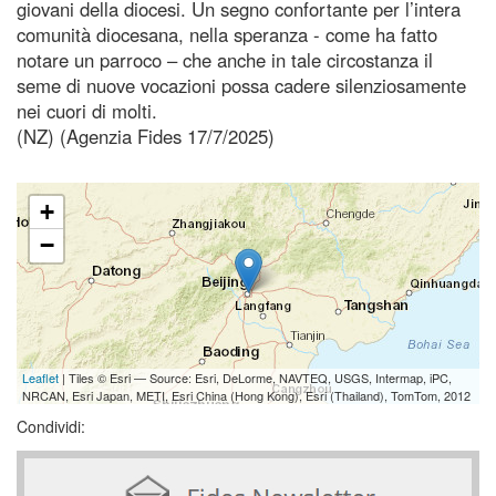
giovani della diocesi. Un segno confortante per l’intera
comunità diocesana, nella speranza - come ha fatto
notare un parroco – che anche in tale circostanza il
seme di nuove vocazioni possa cadere silenziosamente
nei cuori di molti.
(NZ) (Agenzia Fides 17/7/2025)
+
−
Leaflet
| Tiles © Esri — Source: Esri, DeLorme, NAVTEQ, USGS, Intermap, iPC,
NRCAN, Esri Japan, METI, Esri China (Hong Kong), Esri (Thailand), TomTom, 2012
Condividi: