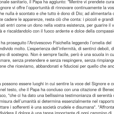
sonale sanitario, il Papa ha aggiunto: "Mentre vi prendete cura
 Signore vi offre l’opportunità di rinnovare continuamente la vos
che nulla è scontato e che tutto è dono di Dio; ad alimentarla 
e cadere le apparenze, resta ciò che conta: i piccoli e grandi
ti entri come un dono nella vostra esistenza, per guarire il 
ità e riscaldandolo con il fuoco ardente e dolce della compassi
i” ha proseguito l’Arcivescovo Fisichella leggendo l’omelia del
ivido molto. L’esperienza dell’infermità, di sentirci deboli, d
ogno di sostegno. Non è sempre facile, però è una scuola in cu
amare, senza pretendere e senza respingere, senza rimpiang
l bene che riceviamo, abbandonati e fiduciosi per quello che an
tà possono essere luoghi in cui sentire la voce del Signore e c
a nel testo, che il Papa ha concluso con una citazione di Bene
co, "che ci ha dato una bellissima testimonianza di serenità 
a misura dell’umanità si determina essenzialmente nel rapport
tare i sofferenti è una società crudele e disumana". "Affront
dividere il dolore è una tappa importante di ogni cammino di