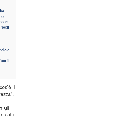
che
lo
Leone
 negli
diale:
per il
os’è il
rezza".
r gli
 malato