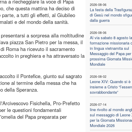
orna a riecheggiare la voce di Papa
2026-08-06
o, che questa mattina ha deciso di
La festa della Trasfigura
parte, a tutti gli effetti, al Giubileo
di Gesù nel mondo sfigu
dalla guerra
malati e del mondo della sanità.
2026-08-06
 presentarsi a sorpresa alla moltitudine
Al via sabato 8 agosto l
llava piazza San Pietro per la messa, il
formazione missionaria o
di Roma ha ricevuto il sacramento
in lingua vietnamita sul
Messaggio del Papa per 
accolto in preghiera e ha attraversato la
prossima Giornata Missi
Mondiale
accolto il Pontefice, giunto sul sagrato
2026-08-02
Leone XIV: Quando si è
izione al termine della messa che ha
insieme a Cristo “l’essen
leo della Speranza.
sovrabbondante”
l'Arcivescovo Fisichella, Pro-Prefetto
2026-07-14
per le questioni fondamentali
line rivolto al mondo ang
sul messaggio di Leone
l'omelia del Papa preparata per
per la Giornata Missiona
Mondiale 2026