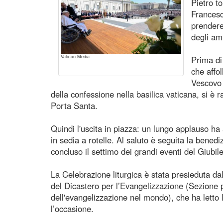
Pietro t
Francesc
prendere 
degli am
Vatican Media
Prima di
che affo
Vescovo 
della confessione nella basilica vaticana, si è r
Porta Santa.
Quindi l'uscita in piazza: un lungo applauso ha 
in sedia a rotelle. Al saluto è seguita la bened
concluso il settimo dei grandi eventi del Giubi
La Celebrazione liturgica è stata presieduta dal
del Dicastero per l’Evangelizzazione (Sezione 
dell'evangelizzazione nel mondo), che ha letto 
l’occasione.