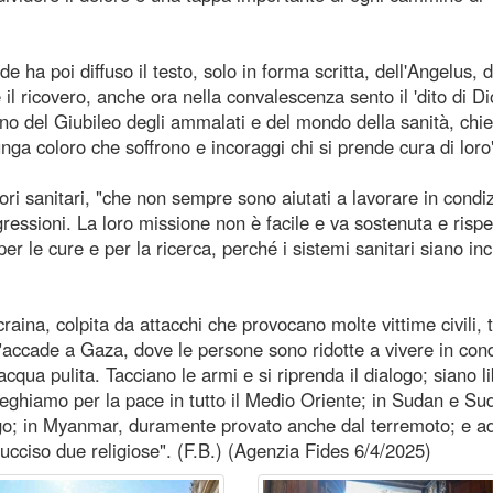
a poi diffuso il testo, solo in forma scritta, dell'Angelus, d
ricovero, anche ora nella convalescenza sento il 'dito di Di
o del Giubileo degli ammalati e del mondo della sanità, chie
ga coloro che soffrono e incoraggi chi si prende cura di loro
ori sanitari, "che non sempre sono aiutati a lavorare in condiz
gressioni. La loro missione non è facile e va sostenuta e rispe
r le cure e per la ricerca, perché i sistemi sanitari siano inc
craina, colpita da attacchi che provocano molte vittime civili, t
 "accade a Gaza, dove le persone sono ridotte a vivere in cond
cqua pulita. Tacciano le armi e si riprenda il dialogo; siano li
Preghiamo per la pace in tutto il Medio Oriente; in Sudan e Su
o; in Myanmar, duramente provato anche dal terremoto; e ad
a ucciso due religiose". (F.B.) (Agenzia Fides 6/4/2025)