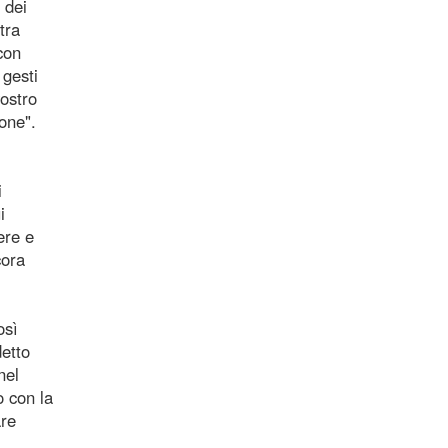
 dei
tra
con
 gesti
vostro
one".
i
i
ere e
cora
osì
detto
nel
o con la
are