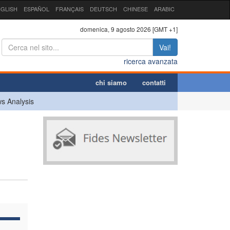
GLISH
ESPAÑOL
FRANÇAIS
DEUTSCH
CHINESE
ARABIC
domenica, 9 agosto 2026 [GMT +1]
Vai!
ricerca avanzata
chi siamo
contatti
s Analysis