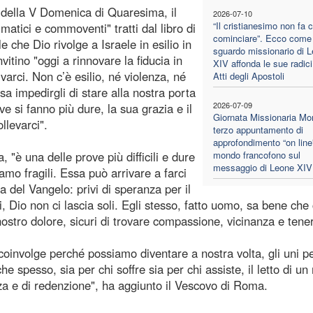
 della V Domenica di Quaresima, il
2026-07-10
“Il cristianesimo non fa 
atici e commoventi" tratti dal libro di
cominciare”. Ecco come 
 che Dio rivolge a Israele in esilio in
sguardo missionario di 
vitino "oggi a rinnovare la fiducia in
XIV affonda le sue radici
arci. Non c’è esilio, né violenza, né
Atti degli Apostoli
sa impedirgli di stare alla nostra porta
2026-07-09
e si fanno più dure, la sua grazia e il
Giornata Missionaria Mon
llevarci".
terzo appuntamento di
approfondimento “on line”
a, "è una delle prove più difficili e dure
mondo francofono sul
messaggio di Leone XIV
amo fragili. Essa può arrivare a farci
a del Vangelo: privi di speranza per il
 Dio non ci lascia soli. Egli stesso, fatto uomo, sa bene che c
 nostro dolore, sicuri di trovare compassione, vicinanza e tene
coinvolge perché possiamo diventare a nostra volta, gli uni pe
e spesso, sia per chi soffre sia per chi assiste, il letto di un
zza e di redenzione", ha aggiunto il Vescovo di Roma.