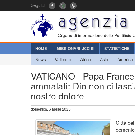
Seguici
Organo di informazione delle Pontificie
HOME
MISSIONARI UCCISI
STATISTICHE
News
Vaticano
Africa
Asia
America
VATICANO - Papa Francesc
ammalati: Dio non ci lascia
nostro dolore
domenica, 6 aprile 2025
Città de
domenica