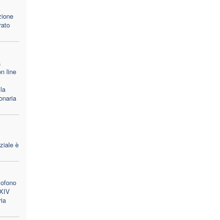
zione
rato
a
n line
la
onaria
ziale è
lofono
 XIV
ria