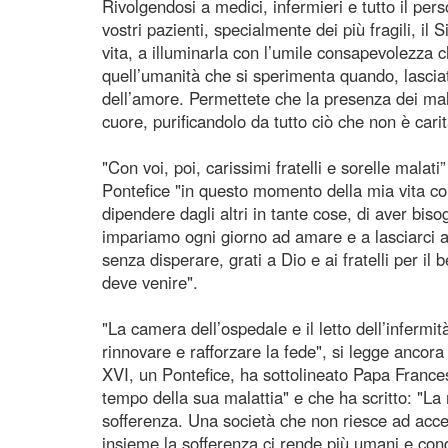
Rivolgendosi a medici, infermieri e tutto il per
vostri pazienti, specialmente dei più fragili, il
vita, a illuminarla con l’umile consapevolezza 
quell’umanità che si sperimenta quando, lasciat
dell’amore. Permettete che la presenza dei mala
cuore, purificandolo da tutto ciò che non è car
"Con voi, poi, carissimi fratelli e sorelle malat
Pontefice "in questo momento della mia vita cond
dipendere dagli altri in tante cose, di aver bis
impariamo ogni giorno ad amare e a lasciarci 
senza disperare, grati a Dio e ai fratelli per i
deve venire".
"La camera dell’ospedale e il letto dell’infermi
rinnovare e rafforzare la fede", si legge ancor
XVI, un Pontefice, ha sottolineato Papa Frances
tempo della sua malattia" e che ha scritto: "L
sofferenza. Una società che non riesce ad accet
insieme la sofferenza ci rende più umani e con