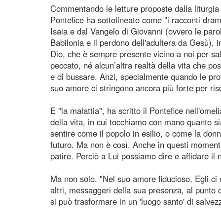
Commentando le letture proposte dalla liturgia
Pontefice ha sottolineato come "i racconti dramm
Isaia e dal Vangelo di Giovanni (ovvero le parole
Babilonia e il perdono dell'adultera da Gesù), in
Dio, che è sempre presente vicino a noi per salv
peccato, né alcun’altra realtà della vita che pos
e di bussare. Anzi, specialmente quando le prov
suo amore ci stringono ancora più forte per riso
E "la malattia", ha scritto il Pontefice nell'omeli
della vita, in cui tocchiamo con mano quanto si
sentire come il popolo in esilio, o come la donn
futuro. Ma non è così. Anche in questi momenti,
patire. Perciò a Lui possiamo dire e affidare il
Ma non solo. "Nel suo amore fiducioso, Egli ci 
altri, messaggeri della sua presenza, al punto ch
si può trasformare in un 'luogo santo' di salve