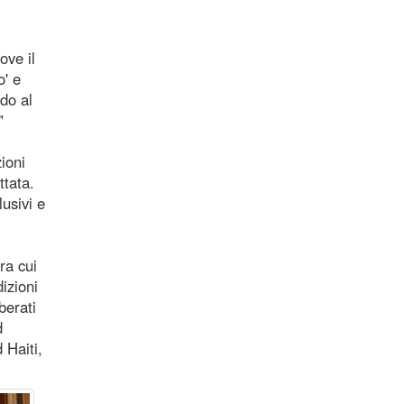
ove il
o' e
do al
"
ioni
ttata.
lusivi e
ra cui
izioni
berati
d
 Haiti,