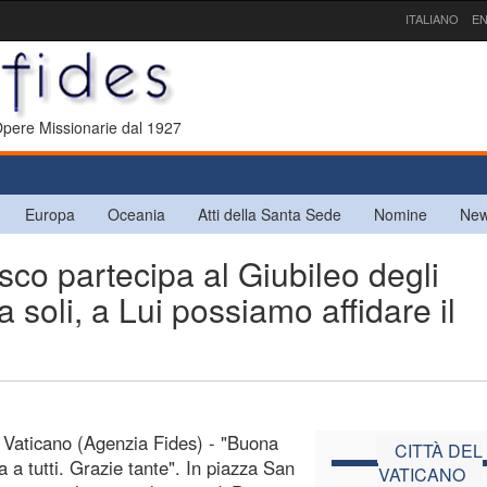
ITALIANO
EN
 Opere Missionarie dal 1927
Europa
Oceania
Atti della Santa Sede
Nomine
New
o partecipa al Giubileo degli
 soli, a Lui possiamo affidare il
l Vaticano (Agenzia Fides) - "Buona
CITTÀ DEL
 a tutti. Grazie tante". In piazza San
VATICANO