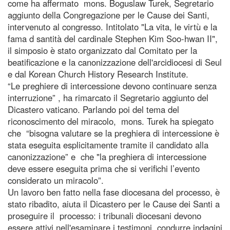
come ha affermato mons. Boguslaw Turek, Segretario
aggiunto della Congregazione per le Cause dei Santi,
intervenuto al congresso. Intitolato "La vita, le virtù e la
fama d santità del cardinale Stephen Kim Soo-hwan II",
il simposio è stato organizzato dal Comitato per la
beatificazione e la canonizzazione dell'arcidiocesi di Seul
e dal Korean Church History Research Institute.
“Le preghiere di intercessione devono continuare senza
interruzione” , ha rimarcato il Segretario aggiunto del
Dicastero vaticano. Parlando poi del tema del
riconoscimento del miracolo, mons. Turek ha spiegato
che “bisogna valutare se la preghiera di intercessione è
stata eseguita esplicitamente tramite il candidato alla
canonizzazione” e che "la preghiera di intercessione
deve essere eseguita prima che si verifichi l’evento
considerato un miracolo”.
Un lavoro ben fatto nella fase diocesana del processo, è
stato ribadito, aiuta il Dicastero per le Cause dei Santi a
proseguire il processo: i tribunali diocesani devono
essere attivi nell'esaminare i testimoni, condurre indagini