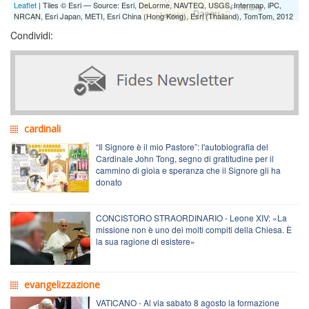
Leaflet
| Tiles © Esri — Source: Esri, DeLorme, NAVTEQ, USGS, Intermap, iPC,
NRCAN, Esri Japan, METI, Esri China (Hong Kong), Esri (Thailand), TomTom, 2012
Condividi:
cardinali
“Il Signore è il mio Pastore”: l'autobiografia del
Cardinale John Tong, segno di gratitudine per il
cammino di gioia e speranza che il Signore gli ha
donato
CONCISTORO STRAORDINARIO - Leone XIV: «La
missione non è uno dei molti compiti della Chiesa. È
la sua ragione di esistere»
evangelizzazione
VATICANO - Al via sabato 8 agosto la formazione