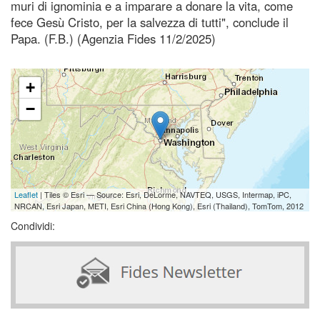
muri di ignominia e a imparare a donare la vita, come
fece Gesù Cristo, per la salvezza di tutti", conclude il
Papa. (F.B.) (Agenzia Fides 11/2/2025)
+
−
Leaflet
| Tiles © Esri — Source: Esri, DeLorme, NAVTEQ, USGS, Intermap, iPC,
NRCAN, Esri Japan, METI, Esri China (Hong Kong), Esri (Thailand), TomTom, 2012
Condividi: