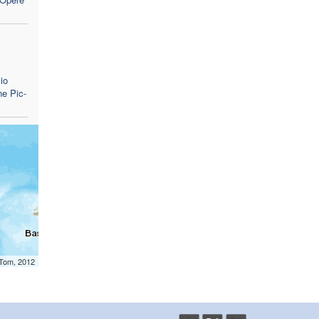
io
ne Pic-
mTom, 2012