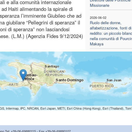
cali e alla comunità internazionale
Missionarie
 ad Haiti alimentando la spirale di
speranza l’imminente Giubileo che ad
2026-06-02
a giubilare “Pellegrini di speranza” il
Ruolo delle donne,
alfabetizzazione, fonti di
moni di speranza” non lasciandosi
reddito: un piccolo bilanc
aese. (L.M.) (Agenzia Fides 9/12/2024)
nella comunità di Pourci
Makaya
S, Intermap, iPC, NRCAN, Esri Japan, METI, Esri China (Hong Kong), Esri (Thailand), To
icano Tel. +39-06-69880115 - Fax +39-06-69880107