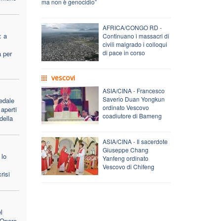
ma non è genocidio”
AFRICA/CONGO RD -
: a
Continuano i massacri di
civili malgrado i colloqui
di pace in corso
a per
vescovi
ASIA/CINA - Francesco
Saverio Duan Yongkun
edale
ordinato Vescovo
aperti
coadiutore di Bameng
 della
ASIA/CINA - Il sacerdote
Giuseppe Chang
 lo
Yanfeng ordinato
Vescovo di Chifeng
risi
l
e Opere