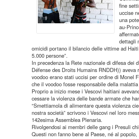
fine set
uccise n
una pote
au-Princ
affermat
dettagli
omicidi portano il bilancio delle vittime ad Hait
5.000 persone”.
In precedenza la Rete nazionale di difesa dei d
Défense des Droits Humains RNDDH)) aveva res
voodoo erano stati uccisi per ordine di Monel F
che il voodoo fosse responsabile della malattia 
Proprio a inizio mese i Vescovi haitiani avevan
cessare la violenza delle bande armate che ha
“Smettiamola di alimentare questa violenza ci
nostra società” scrivono i Vescovi nel loro mes
142esima Assemblea Plenaria.
Rivolgendosi ai membri delle gang i Presuli chi
Questi non fanno bene al Paese, né al popolo, 