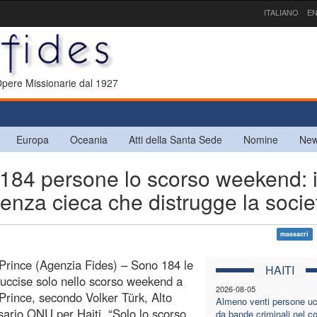
ITALIANO
EN
 Opere Missionarie dal 1927
Europa
Oceania
Atti della Santa Sede
Nomine
New
184 persone lo scorso weekend: 
lenza cieca che distrugge la socie
massacri
Prince (Agenzia Fides) – Sono 184 le
HAITI
uccise solo nello scorso weekend a
2026-08-05
Prince, secondo Volker Türk, Alto
Almeno venti persone uc
rio ONU per Haiti. “Solo lo scorso
da bande criminali nel 