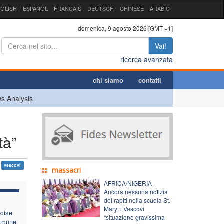
GLISH
ESPAÑOL
FRANÇAIS
DEUTSCH
CHINESE
ARABIC
domenica, 9 agosto 2026 [GMT +1]
Vai!
ricerca avanzata
chi siamo
contatti
s Analysis
i
tà”
vescovi
massacri
AFRICA/NIGERIA -
Ancora nessuna notizia
dei rapiti nella scuola St.
Mary; i Vescovi
cise
“situazione gravissima
comune