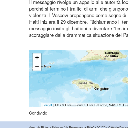
Il messaggio rivolge un appello alle autorità lo
perché si fermino i traffici di armi che giungono
violenza. I Vescovi propongono come segno di 
Haiti inizierà il 29 dicembre. Richiamando il tem
messaggio invita gli haitiani a diventare “testi
scoraggiare dalla drammatica situazione del P
+
−
Leaflet
| Tiles © Esri — Source: Esri, DeLorme, NAVTEQ, USG
Condividi:
Agenzia Fides - Palazzo “de Propaganda Fide” - 00120 - Città del Vat