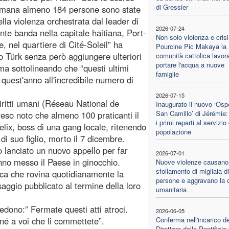
di Gressier
timana almeno 184 persone sono state
ella violenza orchestrata dal leader di
2026-07-24
nte banda nella capitale haitiana, Port-
Non solo violenza e crisi
e, nel quartiere di Cité-Soleil” ha
Pourcine Pic Makaya la
o Türk senza però aggiungere ulteriori
comunità cattolica lavor
portare l'acqua a nuove
 ma sottolineando che “questi ultimi
famiglie
i quest'anno all'incredibile numero di
2026-07-15
iritti umani (Réseau National de
Inaugurato il nuovo ‘Osp
San Camillo’ di Jérémie: 
o noto che almeno 100 praticanti il
i primi reparti al servizio
elix, boss di una gang locale, ritenendo
popolazione
di suo figlio, morto il 7 dicembre.
o lanciato un nuovo appello per far
2026-07-01
nno messo il Paese in ginocchio.
Nuove violenze causano
sfollamento di migliaia di
eca che rovina quotidianamente la
persone e aggravano la c
saggio pubblicato al termine della loro
umanitaria
edono:” Fermate questi atti atroci.
2026-06-05
né a voi che li commettete”.
Conferma nell'incarico de
Direttore delle Pontifici