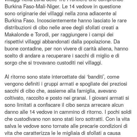
Burkina Faso-Mali-Niger. Le 14 vedove in questione
sono originarie dei villaggi nella zona adiacente al
Burkina Faso. Incoscientemente hanno lasciato le rare
distribuzioni di cibo nelle aree degli sfollati creati a
Makalonde e Torodi, per raggiungere i campi dei
rispettivi villaggi abbandonati dalla popolazione. Da
buone contadine, per non vivere di carità aliena, hanno
scelto di andare a recuperare i sacchi di miglio e di
sorgo che si trovavano custoditi nei villaggi.
Al ritorno sono state intercettate dai ‘banditi’, come
vengono definiti i gruppi armati e spogliate dei preziosi
sacchi di cibo che, assieme alla famiglia, avevano
coltivato, raccolto e posto nei granai. I giovani armati si
sono limitati a confiscare il cibo senza arrecare alcun
danno alle 14 vedove in cammino di ritorno. I pochi soldi
che custodivano non sono stati loro sottratti. Con la vita
salva le vedove sono tornate alle precarie condizioni di
vita che caratterizza le le migliaia di sfollati a causa