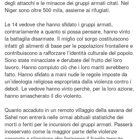
degli attacchi e le minacce dei gruppi armati citati. Nel
Niger sono oltre 500 mila, assieme ai rifugiati.
Le 14 vedove che hanno sfidato i gruppi armati,
contrariamente a quanto si possa pensare, hanno vinto
la battaglia disarmate. Il miglio col sorgo costituiscono
infatti gli alimenti di base per le popolazioni frontaliere e
contribuiscono a rafforzare l’identità culturale del popolo.
Sono state minacciate e derubate del frutto del loro
lavoro. Hanno compiuto ciò che i loro mariti avrebbero
fatto. Hanno sfidato a mani nude le regole imposte da
un’ideologia religiosa espropriata dalla violenza contro i
deboli. Le vedove hanno vinto perchè, per la loro azione,
hanno smascherato il dio violento.
Quanto accaduto in un remoto villaggio della savana del
Sahel non entrerà nelle ormai abituali statistiche dei
morti o feriti per le incursioni dei gruppi armati. Passerà
inosservato come la maggior parte delle violenze
nascoste e silenziose che feriscono il fragile tessuto