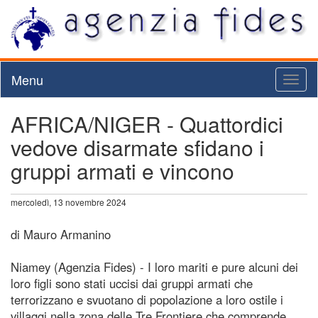
Menu
Toggl
naviga
AFRICA/NIGER - Quattordici
vedove disarmate sfidano i
gruppi armati e vincono
mercoledì, 13 novembre 2024
di Mauro Armanino
Niamey (Agenzia Fides) - I loro mariti e pure alcuni dei
loro figli sono stati uccisi dai gruppi armati che
terrorizzano e svuotano di popolazione a loro ostile i
villaggi nella zona delle Tre Frontiere che comprende