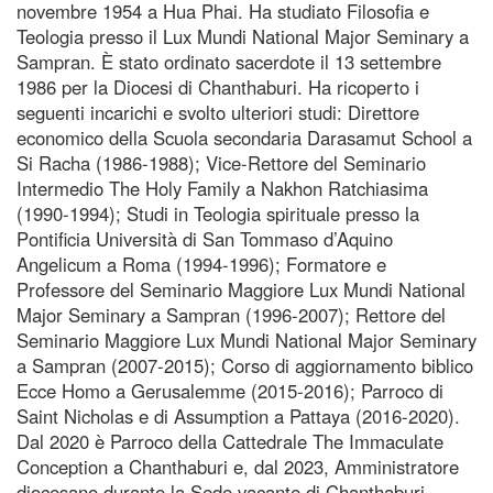
novembre 1954 a Hua Phai. Ha studiato Filosofia e
Teologia presso il Lux Mundi National Major Seminary a
Sampran. È stato ordinato sacerdote il 13 settembre
1986 per la Diocesi di Chanthaburi. Ha ricoperto i
seguenti incarichi e svolto ulteriori studi: Direttore
economico della Scuola secondaria Darasamut School a
Si Racha (1986-1988); Vice-Rettore del Seminario
Intermedio The Holy Family a Nakhon Ratchiasima
(1990-1994); Studi in Teologia spirituale presso la
Pontificia Università di San Tommaso d’Aquino
Angelicum a Roma (1994-1996); Formatore e
Professore del Seminario Maggiore Lux Mundi National
Major Seminary a Sampran (1996-2007); Rettore del
Seminario Maggiore Lux Mundi National Major Seminary
a Sampran (2007-2015); Corso di aggiornamento biblico
Ecce Homo a Gerusalemme (2015-2016); Parroco di
Saint Nicholas e di Assumption a Pattaya (2016-2020).
Dal 2020 è Parroco della Cattedrale The Immaculate
Conception a Chanthaburi e, dal 2023, Amministratore
diocesano durante la Sede vacante di Chanthaburi.