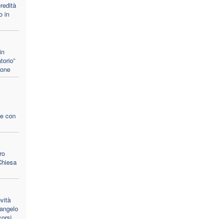
redità
o in
in
torio”
ione
le con
ro
Chiesa
vità
Vangelo
corsi