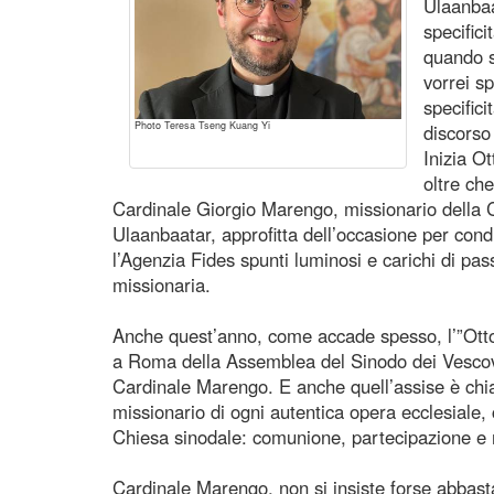
Ulaanbaa
specific
quando si
vorrei s
specific
Photo Teresa Tseng Kuang Yi
discorso
Inizia O
oltre ch
Cardinale Giorgio Marengo, missionario della C
Ulaanbaatar, approfitta dell’occasione per con
l’Agenzia Fides spunti luminosi e carichi di pas
missionaria.
Anche quest’anno, come accade spesso, l’”Ottobr
a Roma della Assemblea del Sinodo dei Vescovi
Cardinale Marengo. E anche quell’assise è chiam
missionario di ogni autentica opera ecclesiale, 
Chiesa sinodale: comunione, partecipazione e 
Cardinale Marengo, non si insiste forse abbast