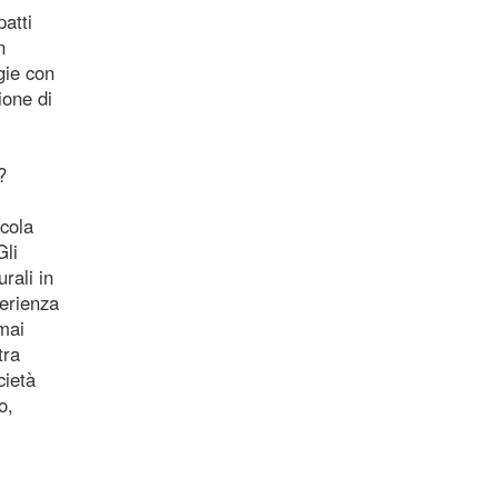
atti
n
gie con
ione di
?
ccola
Gli
rali in
perienza
mai
tra
cietà
o,