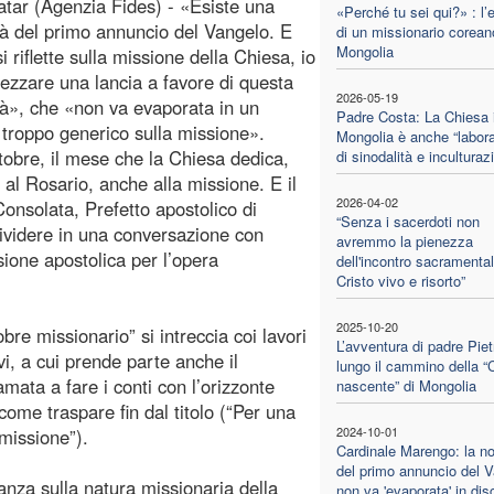
tar (Agenzia Fides) - «Esiste una
«Perché tu sei qui?» : l’e
ità del primo annuncio del Vangelo. E
di un missionario corean
Mongolia
 riflette sulla missione della Chiesa, io
pezzare una lancia a favore di questa
2026-05-19
ità», che «non va evaporata in un
Padre Costa: La Chiesa 
 troppo generico sulla missione».
Mongolia è anche “labora
ttobre, il mese che la Chiesa dedica,
di sinodalità e inculturaz
e al Rosario, anche alla missione. E il
2026-04-02
onsolata, Prefetto apostolico di
“Senza i sacerdoti non
dividere in una conversazione con
avremmo la pienezza
sione apostolica per l’opera
dell'incontro sacramenta
Cristo vivo e risorto”
2025-10-20
e missionario” si intreccia coi lavori
L’avventura di padre Piet
, a cui prende parte anche il
lungo il cammino della “
ata a fare i conti con l’orizzonte
nascente” di Mongolia
come traspare fin dal titolo (“Per una
2024-10-01
missione”).
Cardinale Marengo: la no
del primo annuncio del 
anza sulla natura missionaria della
non va 'evaporata' in dis