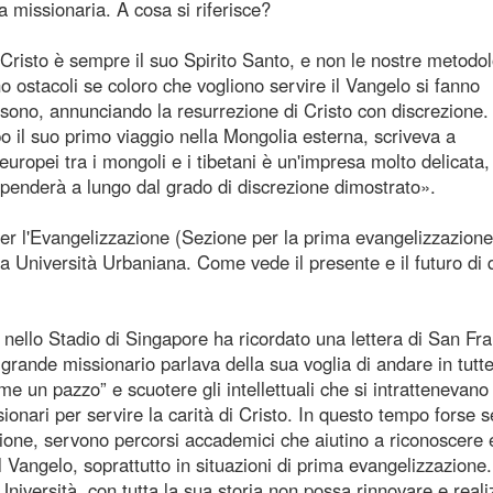
 missionaria. A cosa si riferisce?
risto è sempre il suo Spirito Santo, e non le nostre metodol
o ostacoli se coloro che vogliono servire il Vangelo si fanno
e sono, annunciando la resurrezione di Cristo con discrezione. 
 il suo primo viaggio nella Mongolia esterna, scriveva a
ropei tra i mongoli e i tibetani è un'impresa molto delicata, 
ipenderà a lungo dal grado di discrezione dimostrato».
per l'Evangelizzazione (Sezione per la prima evangelizzazione
ia Università Urbaniana. Come vede il presente e il futuro di 
lo Stadio di Singapore ha ricordato una lettera di San Fr
l grande missionario parlava della sua voglia di andare in tutte
e un pazzo” e scuotere gli intellettuali che si intrattenevano 
sionari per servire la carità di Cristo. In questo tempo forse 
ione, servono percorsi accademici che aiutino a riconoscere 
 Vangelo, soprattutto in situazioni di prima evangelizzazione.
Università, con tutta la sua storia non possa rinnovare e real