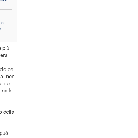
na
e
e più
ersi
cio del
ta, non
conto
 nella
o della
 può