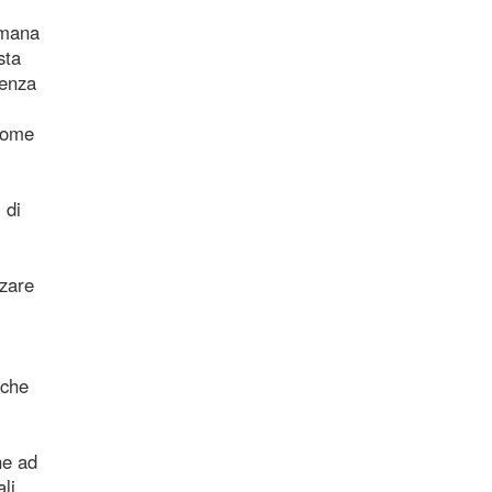
umana
sta
denza
 come
 di
zare
 che
he ad
li.