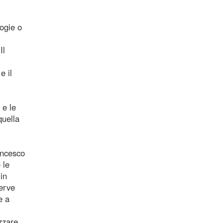
ogie o
Il
e il
 e le
quella
ancesco
 le
in
serve
e a
izzare