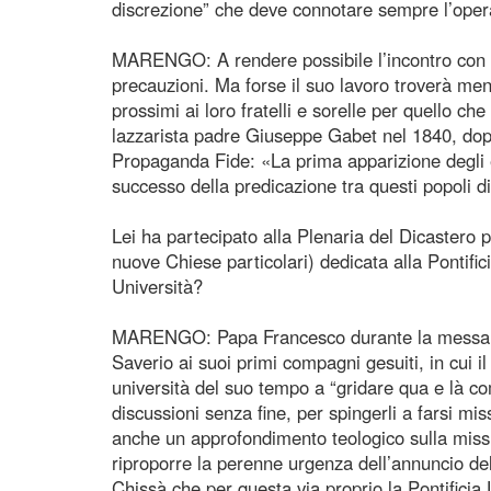
discrezione” che deve connotare sempre l’opera
MARENGO: A rendere possibile l’incontro con C
precauzioni. Ma forse il suo lavoro troverà men
prossimi ai loro fratelli e sorelle per quello ch
lazzarista padre Giuseppe Gabet nel 1840, dopo
Propaganda Fide: «La prima apparizione degli eu
successo della predicazione tra questi popoli d
Lei ha partecipato alla Plenaria del Dicastero 
nuove Chiese particolari) dedicata alla Pontific
Università?
MARENGO: Papa Francesco durante la messa nel
Saverio ai suoi primi compagni gesuiti, in cui i
università del suo tempo a “gridare qua e là com
discussioni senza fine, per spingerli a farsi mis
anche un approfondimento teologico sulla miss
riproporre la perenne urgenza dell’annuncio del
Chissà che per questa via proprio la Pontificia 