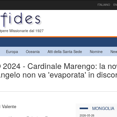
ITALIANO
EN
 Opere Missionarie dal 1927
Europa
Oceania
Atti della Santa Sede
Nomine
New
24 - Cardinale Marengo: la nov
ngelo non va 'evaporata' in discor
i Valente
MONGOLIA
2026-05-26