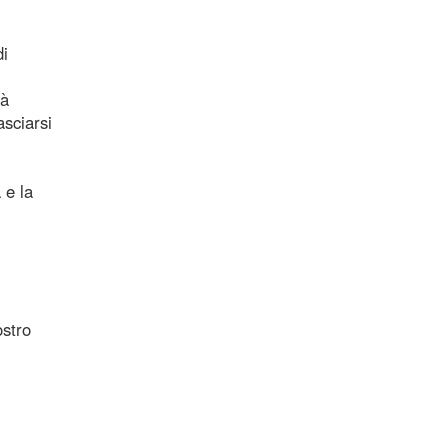
di
tà
asciarsi
 e la
ostro