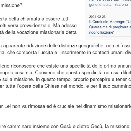
a missione?
generici sulla missione
2024-02-23
della chiamata a essere tutti
Il Cardinale Marengo: "U
molti versi provvidenziale. Ma adesso
Quaresima di preghiera 
ità della vocazione missionaria detta
riconciliazione"
la apparente riduzione delle distanze geografiche, non ci foss
ia. che comporta l'uscita e l'inserimento in contesti umani div
iene riconoscere che esiste una specificità delle primo annun
oprio cosa sia. Conviene che questa specificità non sia dilui
 sulla missione. In questo tempo, proprio percepire e tener 
er tutta l’opera della Chiesa nel mondo, e per il suo cammino
er Lei non va rimossa ed è cruciale nel dinamismo missionari
re camminare insieme con Gesù e dietro Gesù, la missione