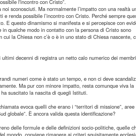
ssibile l'incontro con Cristo”.
 noi sconosciuti. Ma normalmente l’impatto con una realtà 
ti e renda possibile l’incontro con Cristo. Perché sempre que
tto. E questo dinamismo si manifesta e si percepisce con evi
are in qualche modo in contatto con la persona di Cristo sono
 cui la Chiesa non c’è o è in uno stato di Chiesa nascente,
i ultimi decenni di registra un netto calo numerico dei membri
andi numeri come è stato un tempo, e non ci deve scandaliz
icamente. Ma pur con minore impatto, resta comunque viva la
 suscitato la nascita di quegli Istituti.
ichiamata evoca quelli che erano i “territori di missione”, aree
ud globale”. È ancora valida questa identificazione?
no delle formule e delle definizioni socio-politiche, quelle c
del mondo, conviene rimanere ai criteri squisitamente ecclesia