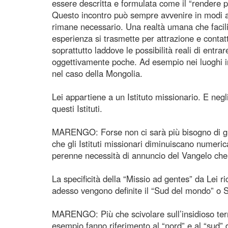
essere descritta e formulata come il “rendere po
Questo incontro può sempre avvenire in modi a
rimane necessario. Una realtà umana che facili
esperienza si trasmette per attrazione e conta
soprattutto laddove le possibilità reali di entr
oggettivamente poche. Ad esempio nei luoghi in
nel caso della Mongolia.
Lei appartiene a un Istituto missionario. E negl
questi Istituti.
MARENGO: Forse non ci sarà più bisogno di gr
che gli Istituti missionari diminuiscano numer
perenne necessità di annuncio del Vangelo che ha
La specificità della “Missio ad gentes” da Lei r
adesso vengono definite il “Sud del mondo” o S
MARENGO: Più che scivolare sull’insidioso terre
esempio fanno riferimento al “nord” e al “sud” 