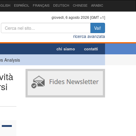
GLISH
ESPAÑOL
FRANÇAIS
DEUTSCH
CHINESE
ARABIC
giovedì, 6 agosto 2026 [GMT +1]
Vai!
ricerca avanzata
chi siamo
contatti
s Analysis
ità
si