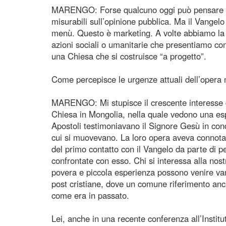
MARENGO: Forse qualcuno oggi può pensare che
misurabili sull’opinione pubblica. Ma il Vange
menù. Questo è marketing. A volte abbiamo la t
azioni sociali o umanitarie che presentiamo com
una Chiesa che si costruisce “a progetto”.
Come percepisce le urgenze attuali dell’opera 
MARENGO: Mi stupisce il crescente interesse di s
Chiesa in Mongolia, nella quale vedono una espe
Apostoli testimoniavano il Signore Gesù in condi
cui si muovevano. La loro opera aveva connotat
del primo contatto con il Vangelo da parte di p
confrontate con esso. Chi si interessa alla nos
povera e piccola esperienza possono venire vant
post cristiane, dove un comune riferimento anc
come era in passato.
Lei, anche in una recente conferenza all’Institut