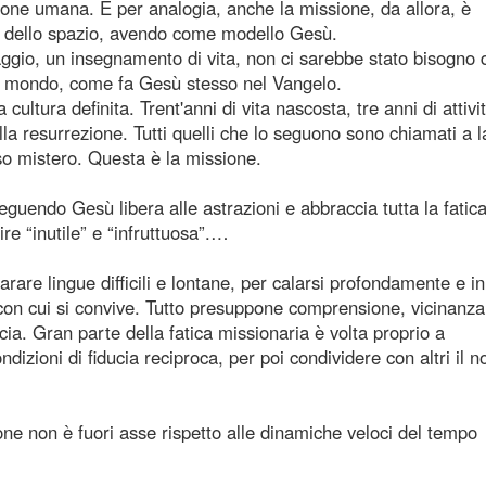
ione umana. E per analogia, anche la missione, da allora, è
 e dello spazio, avendo come modello Gesù.
gio, un insegnamento di vita, non ci sarebbe stato bisogno 
l mondo, come fa Gesù stesso nel Vangelo.
cultura definita. Trent'anni di vita nascosta, tre anni di attivi
lla resurrezione. Tutti quelli che lo seguono sono chiamati a l
so mistero. Questa è la missione.
eguendo Gesù libera alle astrazioni e abbraccia tutta la fatica
re “inutile” e “infruttuosa”.…
 lingue difficili e lontane, per calarsi profondamente e in
 con cui si convive. Tutto presuppone comprensione, vicinanza
ia. Gran parte della fatica missionaria è volta proprio a
zioni di fiducia reciproca, per poi condividere con altri il n
ne non è fuori asse rispetto alle dinamiche veloci del tempo