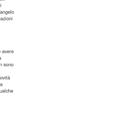
i
Vangelo
azioni
è avere
à
on sono
ovità
ia
qualche