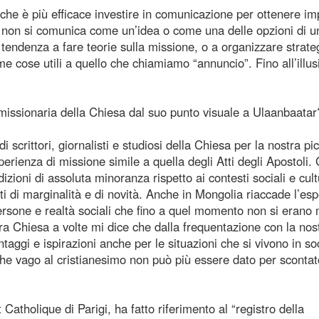
 è più efficace investire in comunicazione per ottenere imp
lo non si comunica come un’idea o come una delle opzioni di u
endenza a fare teorie sulla missione, o a organizzare strate
e cose utili a quello che chiamiamo “annuncio”. Fino all’illus
missionaria della Chiesa dal suo punto visuale a Ulaanbaatar
crittori, giornalisti e studiosi della Chiesa per la nostra pi
rienza di missione simile a quella degli Atti degli Apostoli. 
zioni di assoluta minoranza rispetto ai contesti sociali e cultu
i di marginalità e di novità. Anche in Mongolia riaccade l’es
ersone e realtà sociali che fino a quel momento non si erano 
tra Chiesa a volte mi dice che dalla frequentazione con la nos
aggi e ispirazioni anche per le situazioni che si vivono in so
he vago al cristianesimo non può più essere dato per scontat
 Catholique di Parigi, ha fatto riferimento al “registro della