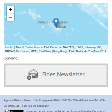
+
−
Leaflet
| Tiles © Esri — Source: Esri, DeLorme, NAVTEQ, USGS, Intermap, iPC,
NRCAN, Esri Japan, METI, Esri China (Hong Kong), Esri (Thailand), TomTom, 2012
Condividi:
Agenzia Fides - Palazzo “de Propaganda Fide” - 00120 - Città del Vaticano Tel. +39-
06-69880115 - Fax +39-06-69880107
I contenuti del sito sono pubblicati con
Licenza Creative Commons