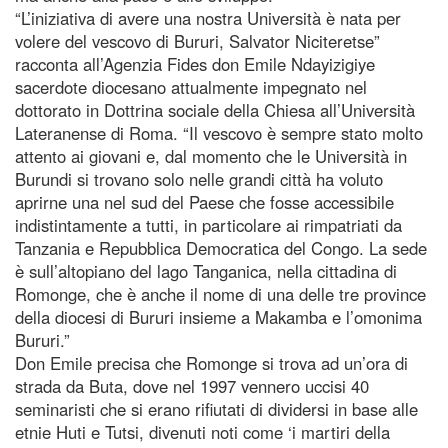
“L’iniziativa di avere una nostra Università è nata per
volere del vescovo di Bururi, Salvator Niciteretse”
racconta all’Agenzia Fides don Emile Ndayizigiye
sacerdote diocesano attualmente impegnato nel
dottorato in Dottrina sociale della Chiesa all’Università
Lateranense di Roma. “Il vescovo è sempre stato molto
attento ai giovani e, dal momento che le Università in
Burundi si trovano solo nelle grandi città ha voluto
aprirne una nel sud del Paese che fosse accessibile
indistintamente a tutti, in particolare ai rimpatriati da
Tanzania e Repubblica Democratica del Congo. La sede
è sull’altopiano del lago Tanganica, nella cittadina di
Romonge, che è anche il nome di una delle tre province
della diocesi di Bururi insieme a Makamba e l’omonima
Bururi.”
Don Emile precisa che Romonge si trova ad un’ora di
strada da Buta, dove nel 1997 vennero uccisi 40
seminaristi che si erano rifiutati di dividersi in base alle
etnie Huti e Tutsi, divenuti noti come ‘i martiri della