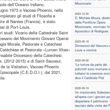
Missionarie
sole dell’Oceano Indiano.
iugno 1973 a Vacoas-Phoenix, nella
2023-12-20
pletato gli studi di Filosofia e
D. Michele Moura, dirett
re di Nantes (Francia), è stato
delle Pontificie Opere
esi di Port-Louis.
Missionarie, nominato Vi
Apostolico di Rodrigues
ori studi: Vicario della Cattedrale Saint
ocesano del Movimento Giovani Operai
2023-05-19
logia Morale, Pastorale e Catechesi
Dimissioni del Vescovo d
n Catéchèse et Pastorale «Lumen Vitae»
Louis e nomina
nsabile Diocesano della Catechesi;
e, (2012-2015) e di Saint-Sauveur,
2022-06-02
“Le torture da parte dei
e la Visitation, Vacoas-Phoenix
poliziotti sono inumane 
Episcopale (C.E.D.O.I.); dal 2021,
turbano la coesione soci
ile.
dice il Cardinale Piat
2020-09-19
Un missionario Salesian
all'opera con i giovani p
disperdere il patrimonio
lasciato dalla visita del