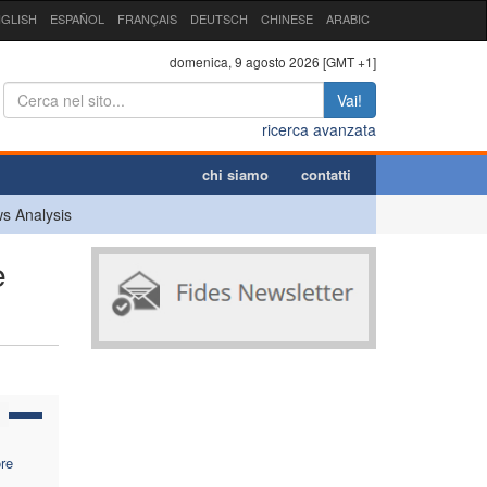
GLISH
ESPAÑOL
FRANÇAIS
DEUTSCH
CHINESE
ARABIC
domenica, 9 agosto 2026 [GMT +1]
Vai!
ricerca avanzata
chi siamo
contatti
s Analysis
e
ore