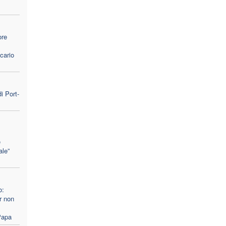
ore
cario
i Port-
e
ale”
o:
er non
 Papa