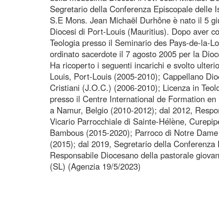
Segretario della Conferenza Episcopale delle I
S.E Mons. Jean Michaël Durhône è nato il 5 g
Diocesi di Port-Louis (Mauritius). Dopo aver com
Teologia presso il Seminario des Pays-de-la-Loi
ordinato sacerdote il 7 agosto 2005 per la Dioc
Ha ricoperto i seguenti incarichi e svolto ulteri
Louis, Port-Louis (2005-2010); Cappellano Di
Cristiani (J.O.C.) (2006-2010); Licenza in Teo
presso il Centre International de Formation e
a Namur, Belgio (2010-2012); dal 2012, Respo
Vicario Parrocchiale di Sainte-Hélène, Curepip
Bambous (2015-2020); Parroco di Notre Dame d
(2015); dal 2019, Segretario della Conferenza 
Responsabile Diocesano della pastorale giovan
(SL) (Agenzia 19/5/2023)