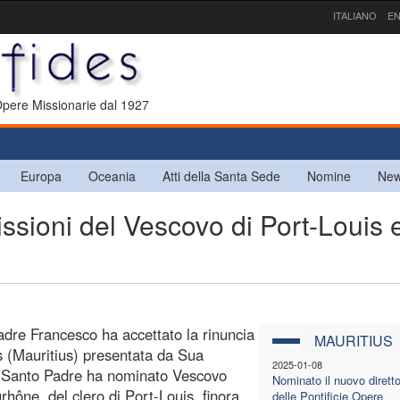
ITALIANO
EN
 Opere Missionarie dal 1927
Europa
Oceania
Atti della Santa Sede
Nomine
New
ioni del Vescovo di Port-Louis 
adre Francesco ha accettato la rinuncia
MAURITIUS
s (Mauritius) presentata da Sua
2025-01-08
Il Santo Padre ha nominato Vescovo
Nominato il nuovo dirett
hône, del clero di Port-Louis, finora
delle Pontificie Opere