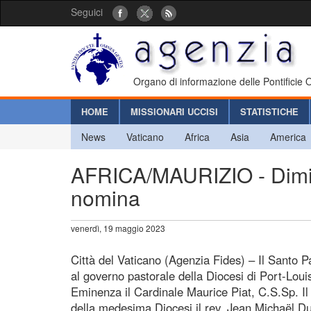
Seguici
Organo di informazione delle Pontificie
HOME
MISSIONARI UCCISI
STATISTICHE
News
Vaticano
Africa
Asia
America
AFRICA/MAURIZIO - Dimiss
nomina
venerdì, 19 maggio 2023
Città del Vaticano (Agenzia Fides) – Il Santo P
al governo pastorale della Diocesi di Port-Loui
Eminenza il Cardinale Maurice Piat, C.S.Sp. 
della medesima Diocesi il rev. Jean Michaël Dur