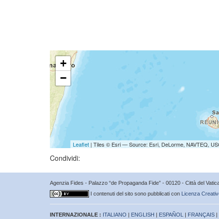
+
−
Leaflet
| Tiles © Esri — Source: Esri, DeLorme, NAVTEQ, USG
Condividi:
Agenzia Fides - Palazzo “de Propaganda Fide” - 00120 - Città del Vat
I contenuti del sito sono pubblicati con
Licenza Creativ
INTERNAZIONALE :
ITALIANO
|
ENGLISH
|
ESPAÑOL
|
FRANÇAIS
|