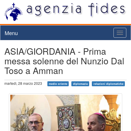
Menu
Toggl
naviga
ASIA/GIORDANIA - Prima
messa solenne del Nunzio Dal
Toso a Amman
martedì, 28 marzo 2023
medio oriente
diplomazia
relazioni diplomatiche