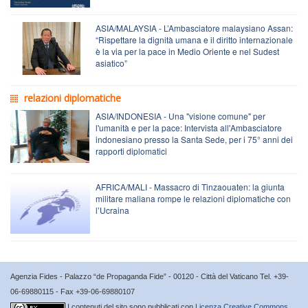
ASIA/MALAYSIA - L’Ambasciatore malaysiano Assan:
“Rispettare la dignità umana e il diritto internazionale
è la via per la pace in Medio Oriente e nel Sudest
asiatico”
relazioni diplomatiche
ASIA/INDONESIA - Una "visione comune" per
l'umanità e per la pace: Intervista all'Ambasciatore
indonesiano presso la Santa Sede, per i 75° anni dei
rapporti diplomatici
AFRICA/MALI - Massacro di Tinzaouaten: la giunta
militare maliana rompe le relazioni diplomatiche con
l’Ucraina
Agenzia Fides - Palazzo “de Propaganda Fide” - 00120 - Città del Vaticano Tel. +39-
06-69880115 - Fax +39-06-69880107
I contenuti del sito sono pubblicati con
Licenza Creative Commons