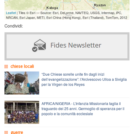
Leaflet
| Tiles © Esri — Source: Esri, DeLorme, NAVTEQ, USGS, Intermap, iPC,
NRCAN, Esri Japan, METI, Esri China (Hong Kong), Esri (Thailand), TomTom, 2012
Condividi:
chiese locali
“Due Chiese sorelle unite fin dagli inizi
dell’evangelizzazione”: l’Arcivescovo Ulloa a Siviglia
per la Virgen de los Reyes
AFRICA/NIGERIA - L’Infanzia Missionaria taglia il
traguardo dei 25 anni. Germoglio di speranza per il
popolo e la comunità ecclesiale
guerre