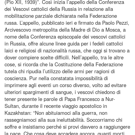
(Pio XII, 1939)”. Così inizia l’appello della Conferenza
dei Vescovi cattolici della Russia in relazione alla
mobilitazione parziale dichiarata nella Federazione
russa. L’appello, pubblicato ieri e firmato da Paolo Pezzi,
Arcivescovo metropolita della Madre di Dio a Mosca, a
nome della Conferenza episcopale dei vescovi cattolici
in Russia, offre alcune linee guida per i fedeli cattolici
laici e religiosi di nazionalità russa, che oggi si trovano a
dover compiere scelte difficili. Nell’appello, tra le altre
cose, si ricorda che la Costituzione della Federazione
tutela chi ripudia l’utilizzo delle armi per ragioni di
coscienza. Pur nella constatata impossibilità di
imprimere agli eventi un corso diverso, volto ad evitare
ulteriori spargimenti di sangue, i vescovi chiedono di
tener presente le parole di Papa Francesco a Nur-
Sultan, durante il recente viaggio apostolico in
Kazakhstan: “Non abituiamoci alla guerra, non
rassegniamoci alla sua ineluttabilità. Soccorriamo chi
soffre e insistiamo perché si provi davvero a raggiungere
la pace. Che cosa deve accadere ancora, quanti morti