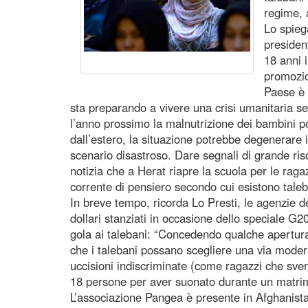
regime, a
Lo spieg
presiden
18 anni 
promozio
Paese è 
sta preparando a vivere una crisi umanitaria s
l’anno prossimo la malnutrizione dei bambini p
dall’estero, la situazione potrebbe degenerare in
scenario disastroso. Dare segnali di grande r
notizia che a Herat riapre la scuola per le rag
corrente di pensiero secondo cui esistono taleb
In breve tempo, ricorda Lo Presti, le agenzie de
dollari stanziati in occasione dello speciale G2
gola ai talebani: “Concedendo qualche apertura
che i talebani possano scegliere una via moderat
uccisioni indiscriminate (come ragazzi che sve
18 persone per aver suonato durante un matrim
L’associazione Pangea è presente in Afghanist