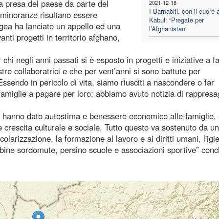
a presa del paese da parte del
2021-12-18
I Barnabiti, con il cuore 
e minoranze risultano essere
Kabul: “Pregate per
ngea ha lanciato un appello ed una
l’Afghanistan”
nti progetti in territorio afghano,
chi negli anni passati si è esposto in progetti e iniziative a f
stre collaboratrici e che per vent’anni si sono battute per
sendo in pericolo di vita, siamo riusciti a nascondere o far
amiglie a pagare per loro: abbiamo avuto notizia di rappresa
o hanno dato autostima e benessere economico alle famiglie,
rescita culturale e sociale. Tutto questo va sostenuto da un
larizzazione, la formazione al lavoro e ai diritti umani, l'igi
mbine sordomute, persino scuole e associazioni sportive” conc