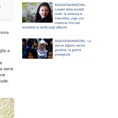
ASIA/AFGHANISTAN -
a
Leader della società
civile: la violenza si
intensifica, urge una
missione Onu per
accertare la verità sugli attacchi
avore
ASIA/AFGHANISTAN - Le
donne afgane: senza
glie e
giustizia, la guerra
proseguirà
 e
a serie
ene
lude.