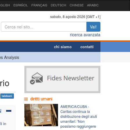
GLISH
ESPAÑOL
FRANÇAIS
DEUTSCH
CHINESE
ARABIC
sabato, 8 agosto 2026 [GMT +1]
Vai!
ricerca avanzata
chi siamo
contatti
s Analysis
rio
talebani
diritti umani
AMERICA/CUBA -
N
Caritas continua la
distribuzione degli aiuti
umanitari: “Non
li in
possiamo raggiungere