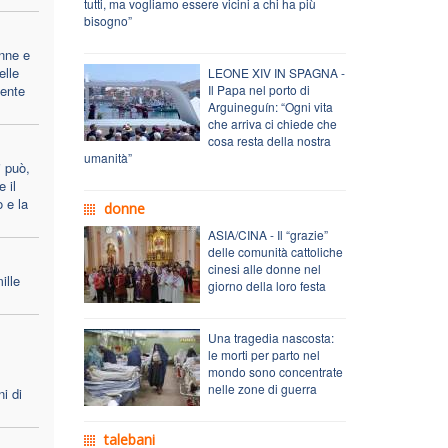
tutti, ma vogliamo essere vicini a chi ha più
bisogno”
nne e
elle
LEONE XIV IN SPAGNA -
ente
Il Papa nel porto di
Arguineguín: “Ogni vita
che arriva ci chiede che
cosa resta della nostra
umanità”
 può,
 il
o e la
donne
ASIA/CINA - Il “grazie”
delle comunità cattoliche
cinesi alle donne nel
ille
giorno della loro festa
Una tragedia nascosta:
le morti per parto nel
mondo sono concentrate
nelle zone di guerra
i di
talebani