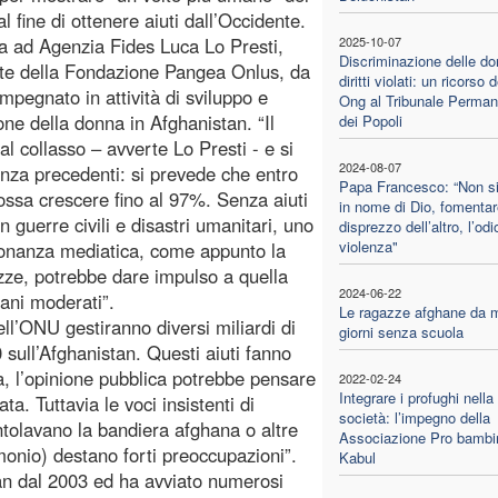
l fine di ottenere aiuti dall’Occidente.
a ad Agenzia Fides Luca Lo Presti,
2025-10-07
Discriminazione delle do
te della Fondazione Pangea Onlus, da
diritti violati: un ricorso d
impegnato in attività di sviluppo e
Ong al Tribunale Perman
ne della donna in Afghanistan. “Il
dei Popoli
al collasso – avverte Lo Presti - e si
2024-08-07
enza precedenti: si prevede che entro
Papa Francesco: “Non si
ossa crescere fino al 97%. Senza aiuti
in nome di Dio, fomentare
 guerre civili e disastri umanitari, uno
disprezzo dell’altro, l’odi
violenza"
isonanza mediatica, come appunto la
azze, potrebbe dare impulso a quella
2024-06-22
ani moderati”.
Le ragazze afghane da m
ll’ONU gestiranno diversi miliardi di
giorni senza scuola
0 sull’Afghanistan. Questi aiuti fanno
, l’opinione pubblica potrebbe pensare
2022-02-24
Integrare i profughi nella
a. Tuttavia le voci insistenti di
società: l’impegno della
ntolavano la bandiera afghana o altre
Associazione Pro bambin
onio) destano forti preoccupazioni”.
Kabul
an dal 2003 ed ha avviato numerosi