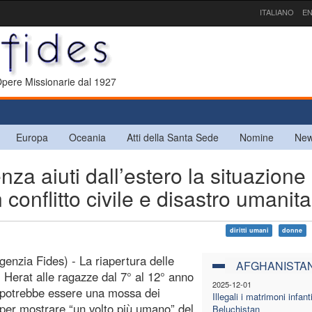
ITALIANO
EN
 Opere Missionarie dal 1927
Europa
Oceania
Atti della Santa Sede
Nomine
New
 aiuti dall’estero la situazione
conflitto civile e disastro umanita
diritti umani
donne
genzia Fides) - La riapertura delle
AFGHANISTA
i Herat alle ragazze dal 7° al 12° anno
2025-12-01
 potrebbe essere una mossa dei
Illegali i matrimoni infanti
 per mostrare “un volto più umano” del
Beluchistan