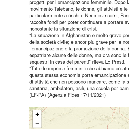
progetti per l’emancipazione femminile. Dopo l
movimento Talebano, le donne, gli attivisti e l
particolarmente a rischio. Nei mesi scorsi, Pa
raccolta fondi per poter continuare a portare ava
nonostante la situazione di crisi.
“La situazione in Afghanistan è molto grave per 
della società civile; è ancor più grave per le no
l’emancipazione e la promozione della donna. Es
espatriare alcune delle donne, ma ora sono le f
sequestri in casa dei parenti” rileva Lo Presti.
“Tutte le imprese femminili che abbiamo creat
questa stessa economia porta emancipazione e c
di attività che non possono mancare, come la sco
sanitaria, ambulatori, asili, una scuola per ba
(LF-PA) (Agenzia Fides 17/11/2021)
+
−