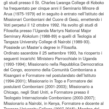
gli studi presso il St. Charles Lwanga College di Koboko
ha frequentato per cinque anni il Seminario Minore di
Arua (1975-1979) ed in seguito è entrato nell’Istituto dei
Missionari Comboniani del Cuore di Gesù, emettendo i
Voti perpetui il 12 ottobre 1992. Ha svolto gli studi di
Filosofia presso l’Uganda Martyrs National Major
Seminary Alokolum (1988-89) e quelli di Teologia al
Tangaza University College di Nairobi (1989-93).
Possiede un Master’s degree in Filosofia.
Ordinato sacerdote il 25 settembre 1993, ha ricoperto i
seguenti incarichi: Ministero Parrocchiale in Uganda
(1993-1994); Missionario nella Repubblica Democratica
del Congo, economo della Comunità Comboniana a
Kisangani e Formatore nel postulandato dell’Istituto
(1994-2001); Missionario in Togo e Formatore dei
postulanti Comboniani (2001-2003); Missionario a
Chicago, negli Stati Uniti, e Formatore presso il
Teologato Internazionale Comboniano (2003-2007);
Missionario a Nairobi, in Kenya, Formatore e docente al
Tangaza University College (2007-2015); Membro del