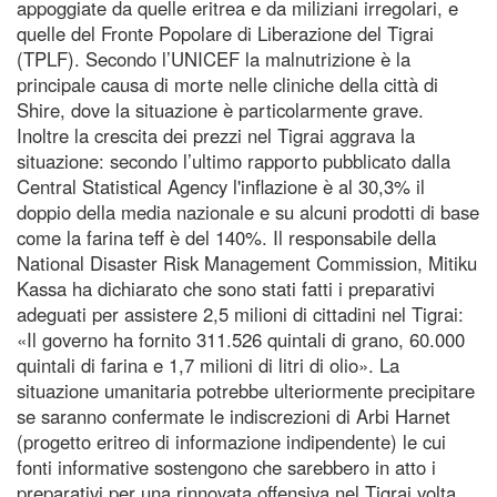
appoggiate da quelle eritrea e da miliziani irregolari, e
quelle del Fronte Popolare di Liberazione del Tigrai
(TPLF). Secondo l’UNICEF la malnutrizione è la
principale causa di morte nelle cliniche della città di
Shire, dove la situazione è particolarmente grave.
Inoltre la crescita dei prezzi nel Tigrai aggrava la
situazione: secondo l’ultimo rapporto pubblicato dalla
Central Statistical Agency l'inflazione è al 30,3% il
doppio della media nazionale e su alcuni prodotti di base
come la farina teff è del 140%. Il responsabile della
National Disaster Risk Management Commission, Mitiku
Kassa ha dichiarato che sono stati fatti i preparativi
adeguati per assistere 2,5 milioni di cittadini nel Tigrai:
«Il governo ha fornito 311.526 quintali di grano, 60.000
quintali di farina e 1,7 milioni di litri di olio». La
situazione umanitaria potrebbe ulteriormente precipitare
se saranno confermate le indiscrezioni di Arbi Harnet
(progetto eritreo di informazione indipendente) le cui
fonti informative sostengono che sarebbero in atto i
preparativi per una rinnovata offensiva nel Tigrai volta