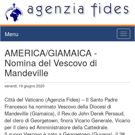
Menu
Toggl
naviga
AMERICA/GIAMAICA -
Nomina del Vescovo di
Mandeville
venerdì, 19 giugno 2020
Città del Vaticano (Agenzia Fides) – Il Santo Padre
Francesco ha nominato Vescovo della Diocesi di
Mandeville (Giamaica), il Rev.do John Derek Persaud,
del clero di Georgetown, finora Vicario Generale, Vicario
per il clero ed Amministratore della Cattedrale.
Il nuovo Vescovo è nato a Georgetown (Guyana), il 28