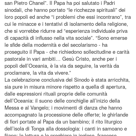
san Pietro Chanel”. Il Papa ha poi salutato i Padri
sinodali, che hanno portato “le ricchezze spirituali” dei
loro popoli ed anche “i problemi che essi incontrano”, tra
cui le minacce e i tentativi di isolamento della religione,
che si vorrebbe ridurre ad “esperienza individuale priva
di capacità di influsso nella vita sociale”. “Sono emerse
le sfide della modernità e del secolarismo - ha
proseguito il Papa - che richiedono sollecitudine e carità
pastorale in vari ambiti… Gesù Cristo, anche per i
popoli dell’Oceania, è la via da seguire, la verità da
proclamare, la vita da vivere.”
La celebrazione conclusiva del Sinodo è stata arricchita,
sia pure in misura minore rispetto a quella di apertura,
dalle espressioni rituali proprie delle comunità
dell’Oceania: il suono delle conchiglie all’inizio della
Messa e al Vangelo; i movimenti di danza che hanno
accompagnato la processione delle offerte; le ghirlande
di fiori portate al Papa da un bambino; il rito liturgico
dell’isola di Tonga alla dossologia: i canti in samoano e
fijano; le letture e le preghiere in inglese, francese,