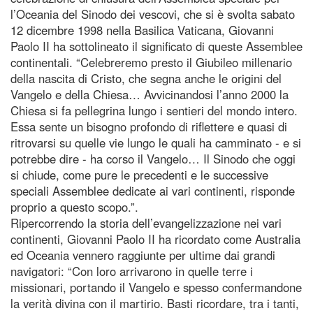
l’Oceania del Sinodo dei vescovi, che si è svolta sabato
12 dicembre 1998 nella Basilica Vaticana, Giovanni
Paolo II ha sottolineato il significato di queste Assemblee
continentali. “Celebreremo presto il Giubileo millenario
della nascita di Cristo, che segna anche le origini del
Vangelo e della Chiesa… Avvicinandosi l’anno 2000 la
Chiesa si fa pellegrina lungo i sentieri del mondo intero.
Essa sente un bisogno profondo di riflettere e quasi di
ritrovarsi su quelle vie lungo le quali ha camminato - e si
potrebbe dire - ha corso il Vangelo… Il Sinodo che oggi
si chiude, come pure le precedenti e le successive
speciali Assemblee dedicate ai vari continenti, risponde
proprio a questo scopo.”.
Ripercorrendo la storia dell’evangelizzazione nei vari
continenti, Giovanni Paolo II ha ricordato come Australia
ed Oceania vennero raggiunte per ultime dai grandi
navigatori: “Con loro arrivarono in quelle terre i
missionari, portando il Vangelo e spesso confermandone
la verità divina con il martirio. Basti ricordare, tra i tanti,