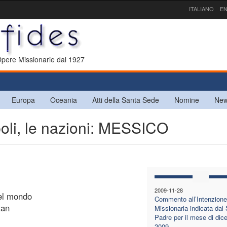
ITALIANO
EN
 Opere Missionarie dal 1927
Europa
Oceania
Atti della Santa Sede
Nomine
New
poli, le nazioni: MESSICO
2009-11-28
del mondo
Commento all’Intenzione
tan
Missionaria indicata dal
Padre per il mese di dic
2009