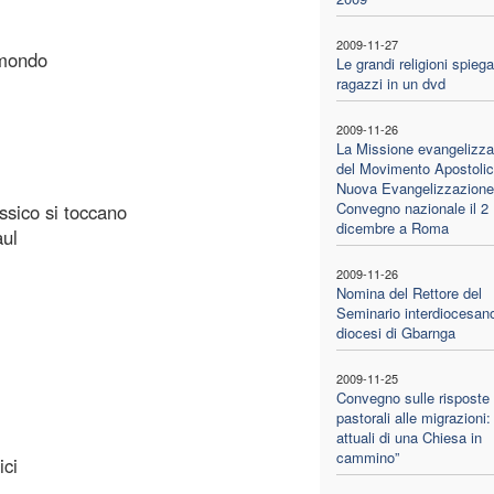
2009-11-27
 mondo
Le grandi religioni spiega
ragazzi in un dvd
2009-11-26
La Missione evangelizza
del Movimento Apostolic
Nuova Evangelizzazione
Convegno nazionale il 2
ssico si toccano
dicembre a Roma
aul
2009-11-26
Nomina del Rettore del
Seminario interdiocesano
diocesi di Gbarnga
2009-11-25
Convegno sulle risposte
pastorali alle migrazioni:
attuali di una Chiesa in
cammino”
ici