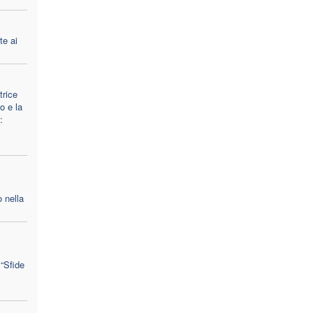
te ai
trice
o e la
:
 nella
 “Sfide