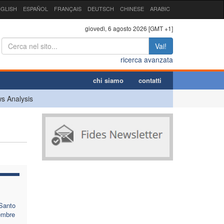
GLISH
ESPAÑOL
FRANÇAIS
DEUTSCH
CHINESE
ARABIC
giovedì, 6 agosto 2026 [GMT +1]
Vai!
ricerca avanzata
chi siamo
contatti
s Analysis
 Santo
embre