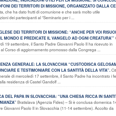
FONI DEI TERRITORI DI MISSIONE, ORGANIZZATO DALLA C
ita, che ha dato frutti di comunione e che sarà molto utile
ioni dei partecipanti al “Seminario per i ...
INGLESE DEI TERRITORI DI MISSIONE: “ANCHE PER VOI RISU
 IL MONDO E PREDICATE IL VANGELO AD OGNI CREATURA’”
dì 19 settembre, il Santo Padre Giovanni Paolo II ha ricevuto in
i al Corso di aggiornamento promosso dalla Congrega ...
UDIENZA GENERALE: LA SLOVACCHIA “CUSTODISCA GELOSA
Ci
UNCIARE E TESTIMONIARE CON LA SANTITÀ DELLA VITA”.
rale di mercoledì 17 settembre, il Santo Padre ha incontrato i fe
alla residenza di Castel Gandolf ...
A DEL PAPA IN SLOVACCHIA: “UNA CHIESA RICCA IN SANTI
Bratislava (Agenzia Fides) – Si è conclusa domenica 1
NIANZA”
re Giovanni Paolo II in Slovacchia (11-14 settembre). Accolto da