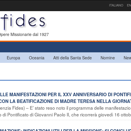
ITALIANO
EN
 Opere Missionarie dal 1927
Europa
Oceania
Atti della Santa Sede
Nomine
New
LE MANIFESTAZIONI PER IL XXV ANNIVERSARIO DI PONTIF
 CON LA BEATIFICAZIONE DI MADRE TERESA NELLA GIORNA
genzia Fides) – E’ stato reso noto il programma delle manifestazio
di Pontificato di Giovanni Paolo II, che ricorrerà giovedì 16 ottobr
MAZIONE; INDICAZIONI UTILI PER LA MISSIONE: SI CONCLU