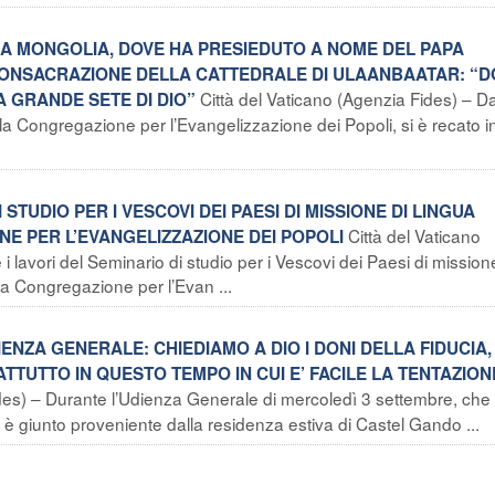
LLA MONGOLIA, DOVE HA PRESIEDUTO A NOME DEL PAPA
 CONSACRAZIONE DELLA CATTEDRALE DI ULAANBAATAR: “
Città del Vaticano (Agenzia Fides) – Da
 GRANDE SETE DI DIO”
la Congregazione per l’Evangelizzazione dei Popoli, si è recato in
I STUDIO PER I VESCOVI DEI PAESI DI MISSIONE DI LINGUA
Città del Vaticano
E PER L’EVANGELIZZAZIONE DEI POPOLI
i lavori del Seminario di studio per i Vescovi dei Paesi di mission
la Congregazione per l’Evan ...
IENZA GENERALE: CHIEDIAMO A DIO I DONI DELLA FIDUCIA,
TTUTTO IN QUESTO TEMPO IN CUI E’ FACILE LA TENTAZION
des) – Durante l’Udienza Generale di mercoledì 3 settembre, che 
a è giunto proveniente dalla residenza estiva di Castel Gando ...