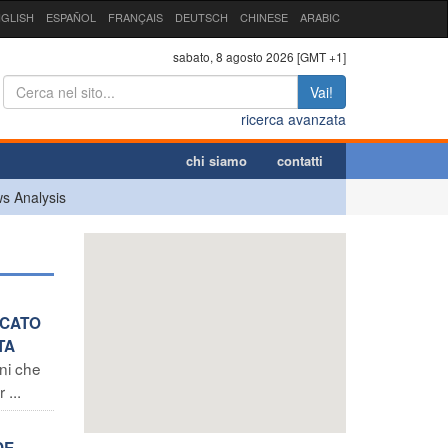
GLISH
ESPAÑOL
FRANÇAIS
DEUTSCH
CHINESE
ARABIC
sabato, 8 agosto 2026 [GMT +1]
Vai!
ricerca avanzata
chi siamo
contatti
s Analysis
ICATO
TA
ni che
 ...
DE