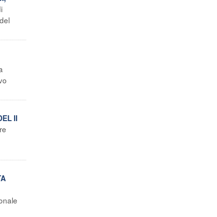
i
del
a
vo
EL II
re
TA
ionale