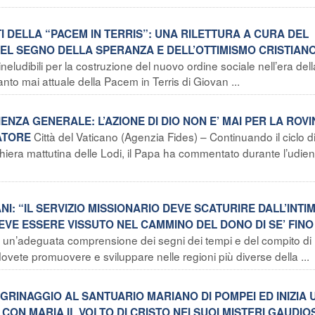
I DELLA “PACEM IN TERRIS”: UNA RILETTURA A CURA DEL
“NEL SEGNO DELLA SPERANZA E DELL’OTTIMISMO CRISTIAN
neludibili per la costruzione del nuovo ordine sociale nell’era dell
to mai attuale della Pacem in Terris di Giovan ...
ENZA GENERALE: L’AZIONE DI DIO NON E’ MAI PER LA ROVI
Città del Vaticano (Agenzia Fides) – Continuando il ciclo d
ATORE
eghiera mattutina delle Lodi, il Papa ha commentato durante l’udie
ANI: “IL SERVIZIO MISSIONARIO DEVE SCATURIRE DALL’INTI
DEVE ESSERE VISSUTO NEL CAMMINO DEL DONO DI SE’ FINO
r un’adeguata comprensione dei segni dei tempi e del compito di
dovete promuovere e sviluppare nelle regioni più diverse della ...
EGRINAGGIO AL SANTUARIO MARIANO DI POMPEI ED INIZIA 
N MARIA IL VOLTO DI CRISTO NEI SUOI MISTERI GAUDIOS