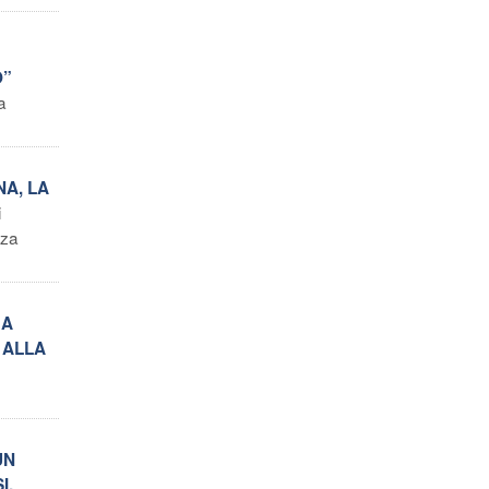
O”
a
NA, LA
i
nza
MA
 ALLA
UN
I,