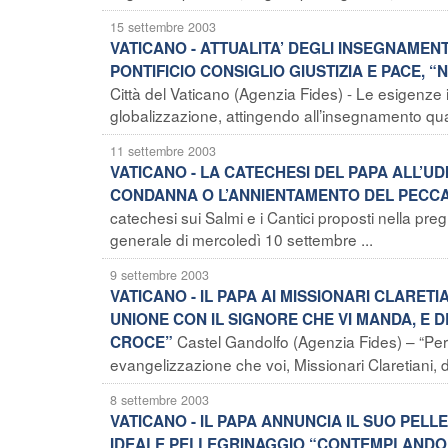
15 settembre 2003
VATICANO - ATTUALITA’ DEGLI INSEGNAMENT
PONTIFICIO CONSIGLIO GIUSTIZIA E PACE, 
Città del Vaticano (Agenzia Fides) - Le esigenze i
globalizzazione, attingendo all’insegnamento quan
11 settembre 2003
VATICANO - LA CATECHESI DEL PAPA ALL’UDI
CONDANNA O L’ANNIENTAMENTO DEL PECC
catechesi sui Salmi e i Cantici proposti nella pr
generale di mercoledì 10 settembre ...
9 settembre 2003
VATICANO - IL PAPA AI MISSIONARI CLARETI
UNIONE CON IL SIGNORE CHE VI MANDA, E 
Castel Gandolfo (Agenzia Fides) – “Pe
CROCE”
evangelizzazione che voi, Missionari Claretiani, 
8 settembre 2003
VATICANO - IL PAPA ANNUNCIA IL SUO PELL
IDEALE PELLEGRINAGGIO “CONTEMPLANDO CO