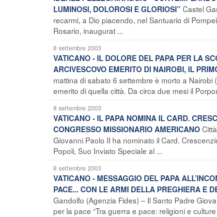
Castel Gan
LUMINOSI, DOLOROSI E GLORIOSI”
recarmi, a Dio piacendo, nel Santuario di Pompei
Rosario, inaugurat ...
8 settembre 2003
VATICANO - IL DOLORE DEL PAPA PER LA 
ARCIVESCOVO EMERITO DI NAIROBI, IL PRI
mattina di sabato 6 settembre è morto a Nairobi 
emerito di quella città. Da circa due mesi il Porpor
8 settembre 2003
VATICANO - IL PAPA NOMINA IL CARD. CRES
Citt
CONGRESSO MISSIONARIO AMERICANO
Giovanni Paolo II ha nominato il Card. Crescenzi
Popoli, Suo Inviato Speciale al ...
8 settembre 2003
VATICANO - MESSAGGIO DEL PAPA ALL’INCO
PACE... CON LE ARMI DELLA PREGHIERA E 
Gandolfo (Agenzia Fides) – Il Santo Padre Giovann
per la pace “Tra guerra e pace: religioni e culture