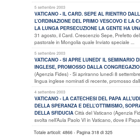
5 settembre 2003
VATICANO - IL CARD. SEPE AL RIENTRO DA
L’ORDINAZIONE DEL PRIMO VESCOVO E LA
LA LUNGA PERSECUZIONE LA GENTE HA UNA
31 agosto, il Card. Crescenzio Sepe, Prefetto del
pastorale in Mongolia quale Inviato speciale ...
5 settembre 2003
VATICANO - SI APRE LUNEDI’ IL SEMINARIO D
INGLESE, PROMOSSO DALLA CONGREGAZION
(Agenzia Fides) - Si apriranno lunedì 8 settembre 
lingua inglese nominati di recente, promosso dal
4 settembre 2003
VATICANO - LA CATECHESI DEL PAPA ALL’UD
DELLA SPERANZA E DELL’OTTIMISMO, SOPRA
Città del Vaticano (Agenzia Fi
DELLA SFIDUCIA
svolta nell’Aula Paolo VI in Vaticano, dove il Pap
Totale articoli: 4866 - Pagina 318 di 325