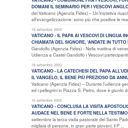
DOMANI IL SEMINARIO PER I VESCOVI ANGLO
del Vaticano (Agenzia Fides) – Un’iniziativa riusc
all’evangelizzazione: sono più che positive le reaz
19 settembre 2003
VATICANO - IL PAPA AI VESCOVI DI LINGUA 
CHIAMATA DEL SIGNORE, ‘ANDATE IN TUTTO
Gandolfo (Agenzia Fides) - Nella mattina di vener
Udienza a Castel Gandolfo i Vescovi partecipant
18 settembre 2003
VATICANO - LA CATECHESI DEL PAPA ALL’
IL VANGELO, IL BENE PIÙ PREZIOSO DA ANN
Vaticano (Agenzia Fides) – Durante l’udienza gene
ed i pellegrini in Piazza S. Pietro, dove è giunto d
15 settembre 2003
VATICANO - CONCLUSA LA VISITA APOSTOLIC
AUDACE NEL BENE E FORTE NELLA TESTIMO
settembre la terza visita pastorale del Santo Pad
migliaia di persone, in gran parte giovani, il P ...