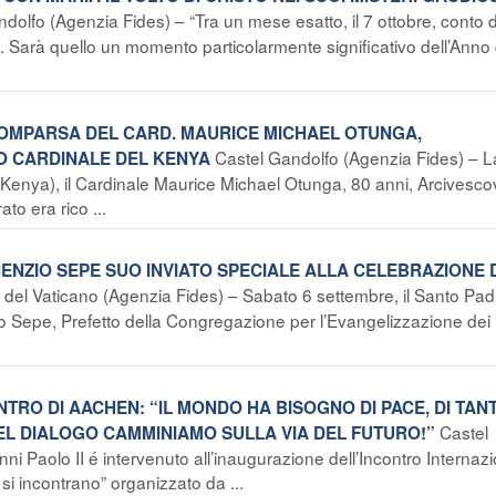
dolfo (Agenzia Fides) – “Tra un mese esatto, il 7 ottobre, conto d
. Sarà quello un momento particolarmente significativo dell’Anno 
SCOMPARSA DEL CARD. MAURICE MICHAEL OTUNGA,
Castel Gandolfo (Agenzia Fides) – L
MO CARDINALE DEL KENYA
(Kenya), il Cardinale Maurice Michael Otunga, 80 anni, Arcivesco
ato era rico ...
CENZIO SEPE SUO INVIATO SPECIALE ALLA CELEBRAZIONE D
à del Vaticano (Agenzia Fides) – Sabato 6 settembre, il Santo Pad
o Sepe, Prefetto della Congregazione per l’Evangelizzazione dei
NTRO DI AACHEN: “IL MONDO HA BISOGNO DI PACE, DI TAN
Castel
DEL DIALOGO CAMMINIAMO SULLA VIA DEL FUTURO!”
i Paolo II é intervenuto all’inaugurazione dell’Incontro Internaz
 si incontrano” organizzato da ...