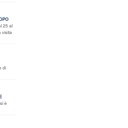
DOPO
l 25 al
 visita
e di
E
si è