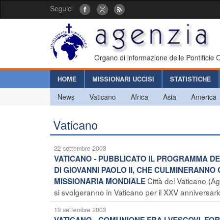
Seguici
Organo di informazione delle Pontificie
HOME
MISSIONARI UCCISI
STATISTICHE
News
Vaticano
Africa
Asia
America
Vaticano
22 settembre 2003
VATICANO - PUBBLICATO IL PROGRAMMA DEL
DI GIOVANNI PAOLO II, CHE CULMINERANNO
Città del Vaticano (A
MISSIONARIA MONDIALE
si svolgeranno in Vaticano per il XXV anniversario 
19 settembre 2003
VATICANO - COMUNIONE FRA I VESCOVI, FOR