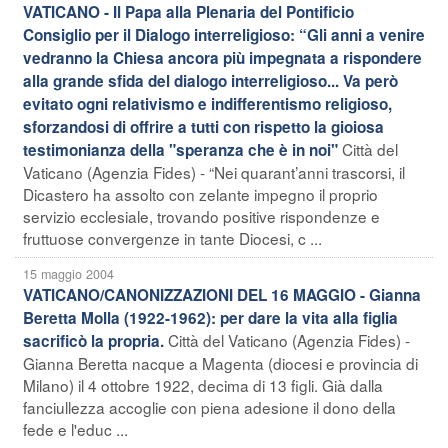
VATICANO - Il Papa alla Plenaria del Pontificio
Consiglio per il Dialogo interreligioso: “Gli anni a venire
vedranno la Chiesa ancora più impegnata a rispondere
alla grande sfida del dialogo interreligioso... Va però
evitato ogni relativismo e indifferentismo religioso,
sforzandosi di offrire a tutti con rispetto la gioiosa
Città del
testimonianza della "speranza che è in noi"
Vaticano (Agenzia Fides) - “Nei quarant’anni trascorsi, il
Dicastero ha assolto con zelante impegno il proprio
servizio ecclesiale, trovando positive rispondenze e
fruttuose convergenze in tante Diocesi, c ...
15 maggio 2004
VATICANO/CANONIZZAZIONI DEL 16 MAGGIO - Gianna
Beretta Molla (1922-1962): per dare la vita alla figlia
Città del Vaticano (Agenzia Fides) -
sacrificò la propria.
Gianna Beretta nacque a Magenta (diocesi e provincia di
Milano) il 4 ottobre 1922, decima di 13 figli. Già dalla
fanciullezza accoglie con piena adesione il dono della
fede e l'educ ...