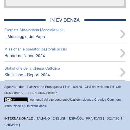
IN EVIDENZA
Giornata Missionaria Mondiale 2025
Il Messaggio del Papa
Missionari e operatori pastorali uccisi
Report nell'anno 2024
Statistiche della Chiesa Cattolica
Statistiche - Report 2024
Agenzia Fides - Palazzo “de Propaganda Fide” - 00120 - Città del Vaticano Tel. +39-
06-69880115 - Fax +39-06-69880107
I contenuti del sito sono pubblicati con
Licenza Creative Commons
Attribuzione 4.0 Internazionale
INTERNAZIONALE :
ITALIANO
|
ENGLISH
|
ESPAÑOL
|
FRANÇAIS
| |
DEUTSCH
|
CHINESE
|