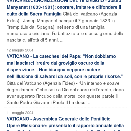
VATICANO/CANONIZZAZIONI DEL 16 MAGGIO - Josep
Manyanet (1833-1901): onorare, imitare e diffondere il
Città del Vaticano (Agenzia
culto della Sacra Famiglia
Fides) - Josep Manyanet nacque il 7 gennaio 1833 in
Tremp (Lleida, Spagna), nel seno di una famiglia
numerosa e cristiana. Fu battezzato lo stesso giorno della
nascita e, all'età di 5 anni, ...
12 maggio 2004
VATICANO - La catechesi del Papa: “Non dobbiamo
mai lasciarci irretire dal groviglio oscuro della
disperazione... Non bisogna neppure cadere
nell’illusione di salvarsi da soli, con le proprie risorse.”
Città del Vaticano (Agenzia Fides) - “Un intenso e soave
ringraziamento” che sale a Dio dal cuore dell’orante, dopo
aver superato l’incubo della morte: con queste parole il
Santo Padre Giovanni Paolo II ha descr ...
11 maggio 2004
VATICANO - Assemblea Generale delle Pontificie
Opere Missionarie: presentato il rapporto annuale della