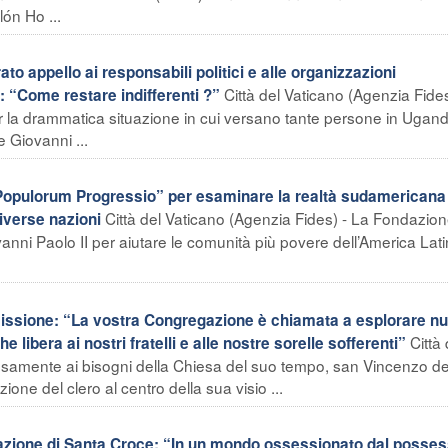
lón Ho ...
to appello ai responsabili politici e alle organizzazioni
Città del Vaticano (Agenzia Fide
): “Come restare indifferenti ?”
er la drammatica situazione in cui versano tante persone in Ugan
e Giovanni ...
“Populorum Progressio” per esaminare la realtà sudamericana
Città del Vaticano (Agenzia Fides) - La Fondazio
diverse nazioni
nni Paolo II per aiutare le comunità più povere dell’America Lati
Missione: “La vostra Congregazione è chiamata a esplorare n
Città 
libera ai nostri fratelli e alle nostre sorelle sofferenti”
samente ai bisogni della Chiesa del suo tempo, san Vincenzo de'
one del clero al centro della sua visio ...
zione di Santa Croce: “In un mondo ossessionato dal posse