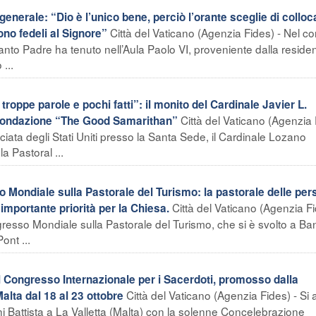
nerale: “Dio è l’unico bene, perciò l’orante sceglie di colloc
Città del Vaticano (Agenzia Fides) - Nel co
ono fedeli al Signore”
anto Padre ha tenuto nell’Aula Paolo VI, proveniente dalla reside
...
troppe parole e pochi fatti”: il monito del Cardinale Javier L.
Città del Vaticano (Agenzia 
 Fondazione “The Good Samarithan”
sciata degli Stati Uniti presso la Santa Sede, il Cardinale Lozano
a Pastoral ...
Mondiale sulla Pastorale del Turismo: la pastorale delle pe
Città del Vaticano (Agenzia Fi
importante priorità per la Chiesa.
ngresso Mondiale sulla Pastorale del Turismo, che si è svolto a B
ont ...
l Congresso Internazionale per i Sacerdoti, promosso dalla
Città del Vaticano (Agenzia Fides) - Si 
alta dal 18 al 23 ottobre
i Battista a La Valletta (Malta) con la solenne Concelebrazione