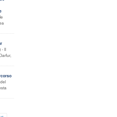
e
le
nea
ur
- Il
Darfur,
ercorso
 del
esta