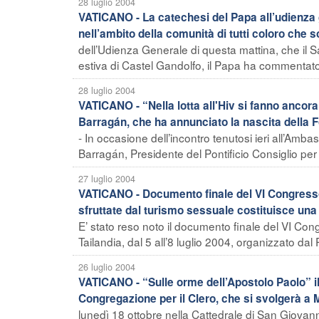
28 luglio 2004
VATICANO - La catechesi del Papa all’udienza ge
nell’ambito della comunità di tutti coloro che s
dell’Udienza Generale di questa mattina, che il S
estiva di Castel Gandolfo, il Papa ha commentato 
28 luglio 2004
VATICANO - “Nella lotta all'Hiv si fanno ancora 
Barragán, che ha annunciato la nascita della
- In occasione dell’incontro tenutosi ieri all’Amba
Barragán, Presidente del Pontificio Consiglio per l
27 luglio 2004
VATICANO - Documento finale del VI Congresso 
sfruttate dal turismo sessuale costituisce una 
E’ stato reso noto il documento finale del VI Co
Tailandia, dal 5 all’8 luglio 2004, organizzato dal P
26 luglio 2004
VATICANO - “Sulle orme dell’Apostolo Paolo” i
Congregazione per il Clero, che si svolgerà a M
lunedì 18 ottobre nella Cattedrale di San Giovann