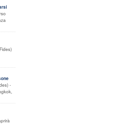
arsi
rso
nza
Fides)
rsone
des) -
angkok,
aprirà