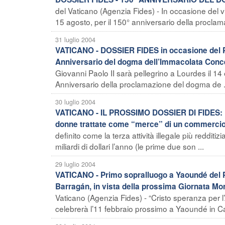
del Vaticano (Agenzia Fides) - In occasione del v
15 agosto, per il 150° anniversario della procla
31 luglio 2004
VATICANO - DOSSIER FIDES in occasione del Pel
Anniversario del dogma dell’Immacolata Conc
Giovanni Paolo II sarà pellegrino a Lourdes il 1
Anniversario della proclamazione del dogma de .
30 luglio 2004
VATICANO - IL PROSSIMO DOSSIER DI FIDES: Le n
donne trattate come “merce” di un commercio 
definito come la terza attività illegale più reddi
miliardi di dollari l’anno (le prime due son ...
29 luglio 2004
VATICANO - Primo sopralluogo a Yaoundé del Pre
Barragán, in vista della prossima Giornata Mon
Vaticano (Agenzia Fides) - “Cristo speranza per l’
celebrerà l’11 febbraio prossimo a Yaoundé in Ca