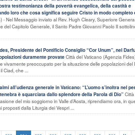
vostra testimonianza della povertà evangelica, della castità e
trando loro che cosa significa seguire Cristo in modo completo 
s) - Nel Messaggio inviato al Rev. Hugh Cleary, Superiore Genera
 del Capitolo Generale, il Santo Padre Giovanni Paolo II sottoli
des, Presidente del Pontificio Consiglio “Cor Unum”, nel Darf
Città del Vaticano (Agenzia Fides) 
 popolazioni duramente provate
 vivamente preoccupato per la situazione delle popolazioni del 
 Ciad, che ...
almi all’udienza generale in Vaticano: “L’uomo s’inoltra nel p
Città
 tenebra è squarciata dallo splendore della Parola di Dio”
asione del mio soggiorno in Valle d’Aosta, riprendiamo ora, in qu
 proposti dalla Liturgia dei Vespri ...