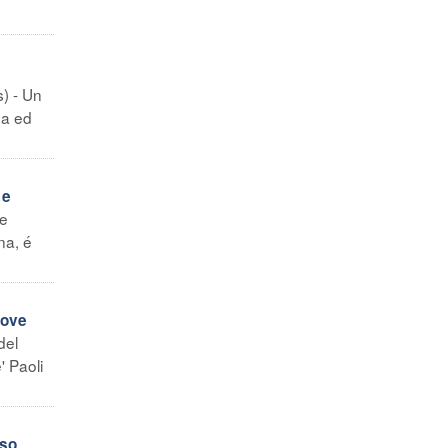
s) - Un
da ed
 e
ne
na, é
uove
del
 Paoli
sso