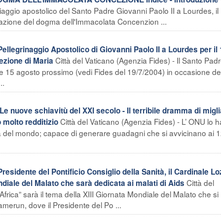
iaggio apostolico del Santo Padre Giovanni Paolo II a Lourdes, il
mazione del dogma dell'Immacolata Concenzion ...
legrinaggio Apostolico di Giovanni Paolo II a Lourdes per il
Città del Vaticano (Agenzia Fides) - Il Santo Pad
ezione di Maria
4 e 15 agosto prossimo (vedi Fides del 19/7/2004) in occasione de
..
uove schiavitù del XXI secolo - Il terribile dramma di miglia
Città del Vaticano (Agenzia Fides) - L’ ONU lo h
molto redditizio
tizia del mondo; capace di generare guadagni che si avvicinano ai 
sidente del Pontificio Consiglio della Sanità, il Cardinale L
Città del
diale del Malato che sarà dedicata ai malati di Aids
Africa” sarà il tema della XIII Giornata Mondiale del Malato che si
merun, dove il Presidente del Po ...