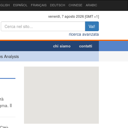
GLISH
ESPAÑOL
FRANÇAIS
DEUTSCH
CHINESE
ARABIC
venerdì, 7 agosto 2026 [GMT +1]
Vai!
ricerca avanzata
chi siamo
contatti
s Analysis
rà
ma. Il
Città