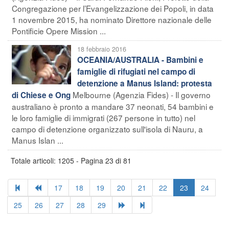
Congregazione per l’Evangelizzazione dei Popoli, in data
1 novembre 2015, ha nominato Direttore nazionale delle
Pontificie Opere Mission ...
18 febbraio 2016
OCEANIA/AUSTRALIA - Bambini e
famiglie di rifugiati nel campo di
detenzione a Manus Island: protesta
Melbourne (Agenzia Fides) - Il governo
di Chiese e Ong
australiano è pronto a mandare 37 neonati, 54 bambini e
le loro famiglie di immigrati (267 persone in tutto) nel
campo di detenzione organizzato sull'isola di Nauru, a
Manus Islan ...
Totale articoli: 1205 - Pagina 23 di 81
17
18
19
20
21
22
23
24
25
26
27
28
29