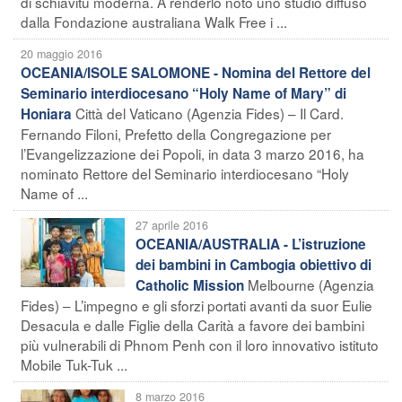
di schiavitù moderna. A renderlo noto uno studio diffuso
dalla Fondazione australiana Walk Free i ...
20 maggio 2016
OCEANIA/ISOLE SALOMONE - Nomina del Rettore del
Seminario interdiocesano “Holy Name of Mary” di
Città del Vaticano (Agenzia Fides) – Il Card.
Honiara
Fernando Filoni, Prefetto della Congregazione per
l’Evangelizzazione dei Popoli, in data 3 marzo 2016, ha
nominato Rettore del Seminario interdiocesano “Holy
Name of ...
27 aprile 2016
OCEANIA/AUSTRALIA - L’istruzione
dei bambini in Cambogia obiettivo di
Melbourne (Agenzia
Catholic Mission
Fides) – L’impegno e gli sforzi portati avanti da suor Eulie
Desacula e dalle Figlie della Carità a favore dei bambini
più vulnerabili di Phnom Penh con il loro innovativo istituto
Mobile Tuk-Tuk ...
8 marzo 2016