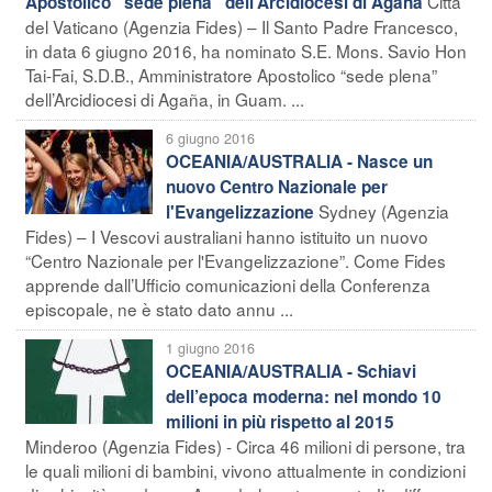
Città
Apostolico “sede plena” dell’Arcidiocesi di Agaña
del Vaticano (Agenzia Fides) – Il Santo Padre Francesco,
in data 6 giugno 2016, ha nominato S.E. Mons. Savio Hon
Tai-Fai, S.D.B., Amministratore Apostolico “sede plena”
dell’Arcidiocesi di Agaña, in Guam. ...
6 giugno 2016
OCEANIA/AUSTRALIA - Nasce un
nuovo Centro Nazionale per
Sydney (Agenzia
l'Evangelizzazione
Fides) – I Vescovi australiani hanno istituito un nuovo
“Centro Nazionale per l'Evangelizzazione”. Come Fides
apprende dall’Ufficio comunicazioni della Conferenza
episcopale, ne è stato dato annu ...
1 giugno 2016
OCEANIA/AUSTRALIA - Schiavi
dell’epoca moderna: nel mondo 10
milioni in più rispetto al 2015
Minderoo (Agenzia Fides) - Circa 46 milioni di persone, tra
le quali milioni di bambini, vivono attualmente in condizioni