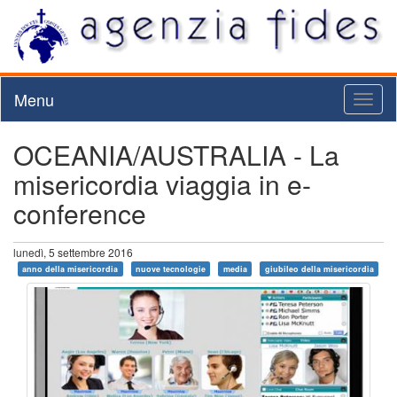
Menu
Toggl
naviga
OCEANIA/AUSTRALIA - La
misericordia viaggia in e-
conference
lunedì, 5 settembre 2016
anno della misericordia
nuove tecnologie
media
giubileo della misericordia