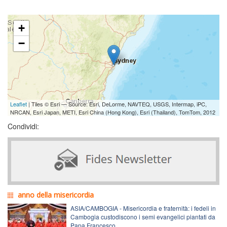
+
−
Leaflet
| Tiles © Esri — Source: Esri, DeLorme, NAVTEQ, USGS, Intermap, iPC,
NRCAN, Esri Japan, METI, Esri China (Hong Kong), Esri (Thailand), TomTom, 2012
Condividi:
anno della misericordia
ASIA/CAMBOGIA - Misericordia e fraternità: i fedeli in
Cambogia custodiscono i semi evangelici piantati da
Papa Francesco