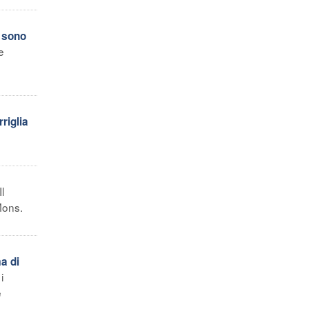
: sono
e
riglia
Il
Mons.
a di
i
e