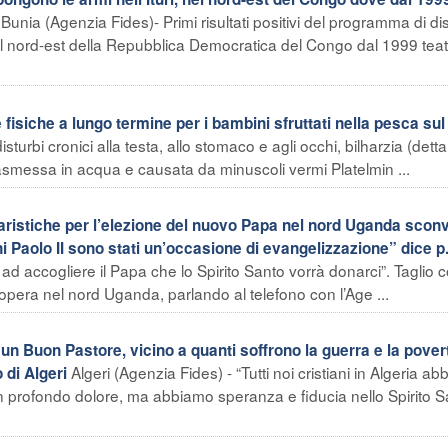
Bunia (Agenzia Fides)- Primi risultati positivi del programma di d
 del nord-est della Repubblica Democratica del Congo dal 1999 teat
iche a lungo termine per i bambini sfruttati nella pesca sul
turbi cronici alla testa, allo stomaco e agli occhi, bilharzia (detta
rasmessa in acqua e causata da minuscoli vermi Platelmin ...
istiche per l’elezione del nuovo Papa nel nord Uganda sconv
ni Paolo II sono stati un’occasione di evangelizzazione” dice p
d accogliere il Papa che lo Spirito Santo vorrà donarci”. Taglio c
pera nel nord Uganda, parlando al telefono con l’Age ...
 Buon Pastore, vicino a quanti soffrono la guerra e la pover
Algeri (Agenzia Fides) - “Tutti noi cristiani in Algeria a
 di Algeri
on profondo dolore, ma abbiamo speranza e fiducia nello Spirito 