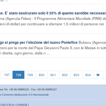
me. E’ stato assicurato solo il 20% di quanto sarebbe necessar
a (Agenzia Fides) - Il Programma Alimentare Mondiale (PAM) de
ni di dollari per continuare a sfamare 1,5 milioni di persone nei
Bukavu (Agenzi
si prega per l’elezione del nuovo Pontefice
azioni per la morte del Papa Giovanni Paolo II, con le Messe in tutt
iretta, ogni giorno, dalla n ...
797
798
799
800
801
802
803
804
icano Tel. +39-06-69880115 - Fax +39-06-69880107
e Commons Attribuzione 4.0 Internazionale
 |
DEUTSCH
|
CHINESE
|