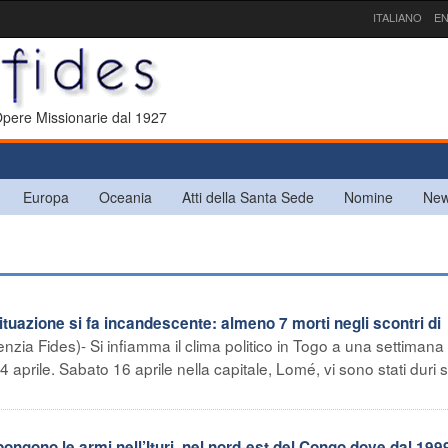
ITALIANO
EN
 Opere Missionarie dal 1927
Europa
Oceania
Atti della Santa Sede
Nomine
New
ituazione si fa incandescente: almeno 7 morti negli scontri di
zia Fides)- Si infiamma il clima politico in Togo a una settimana 
 aprile. Sabato 16 aprile nella capitale, Lomé, vi sono stati duri s
gono le armi nell’Ituri, nel nord-est del Congo dove dal 1999