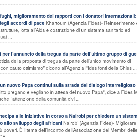
ghi, miglioramento dei rapporti con i donatori internazionali
Khartoum (Agenzia Fides)- Reinserimento 
degli accordi di pace
astrutture, lotta all’Aids e costruzione di un sistema sanitario ed
at ...
r l’annuncio della tregua da parte dell’ultimo gruppo di guer
izia della proposta di tregua da parte dell’unico movimento di
 con cauto ottimismo” dicono all’Agenzia Fides fonti della Chies ...
 un nuovo Papa continui sulla strada del dialogo interreligioso
n Egitto pregano e vegliano in attesa del nuovo Papa”, dice a Fides 
e l’attenzione della comunità civi ...
cipa alle iniziative in corso a Nairobi per chiedere un sistem
Nairobi (Agenzia Fides)- Migliorare 
 allo sviluppo degli africani
più poveri. È il tema dell’incontro dell’Associazione dei Membri dell
E ...