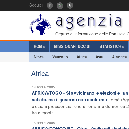
Seguici
Organo di informazione delle Pontificie
HOME
MISSIONARI UCCISI
STATISTICHE
News
Vaticano
Africa
Asia
America
Africa
18 aprile 2005
AFRICA/TOGO - Si avvicinano le elezioni e la s
Lomé (Agen
sabato, ma il governo non conferma
elezioni presidenziali che si terranno domenica 24
tra dimostr ...
18 aprile 2005
AFRICA/CONGO RD - Oltre 10mila miliziani depon