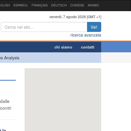
GLISH
ESPAÑOL
FRANÇAIS
DEUTSCH
CHINESE
ARABIC
venerdì, 7 agosto 2026 [GMT +1]
Vai!
ricerca avanzata
chi siamo
contatti
s Analysis
dalle
contri
 la