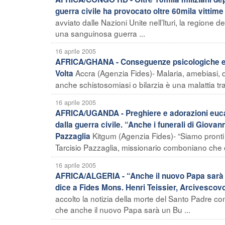
guerra civile ha provocato oltre 60mila vittime
avviato dalle Nazioni Unite nell’Ituri, la regione
una sanguinosa guerra ...
16 aprile 2005
AFRICA/GHANA - Conseguenze psicologiche e fis
Accra (Agenzia Fides)- Malaria, amebiasi, dis
Volta
anche schistosomiasi o bilarzia è una malattia t
16 aprile 2005
AFRICA/UGANDA - Preghiere e adorazioni eucar
dalla guerra civile. “Anche i funerali di Giovan
Kitgum (Agenzia Fides)- “Siamo pronti a
Pazzaglia
Tarcisio Pazzaglia, missionario comboniano che o
16 aprile 2005
AFRICA/ALGERIA - “Anche il nuovo Papa sarà un
dice a Fides Mons. Henri Teissier, Arcivescovo
accolto la notizia della morte del Santo Padre c
che anche il nuovo Papa sarà un Bu ...