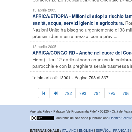
13 aprile 2005
AFRICA/ETIOPIA - Milioni di etiopi a rischio fa
Rom
sanità, acqua, servizi igienici e agricoltura.
Nazioni Unite ha bisogno urgentemente di 33 milio
prossimi due mesi e mezzo, come prev ...
13 aprile 2005
AFRICA/CONGO RD - Anche nel cuore del Congo 
Fides)- “Ieri 12 aprile si sono concluse le celebr
parrocchie e con la preghiera serale trasmessa in d
Totale articoli: 13001 - Pagina 798 di 867
792
793
794
795
796
Agenzia Fides - Palazzo “de Propaganda Fide” - 00120 - Città del Vat
I contenuti del sito sono pubblicati con
Licenza Creativ
INTERNAZIONALE :
ITALIANO
|
ENGLISH
|
ESPAÑOL
|
FRANÇAIS
|