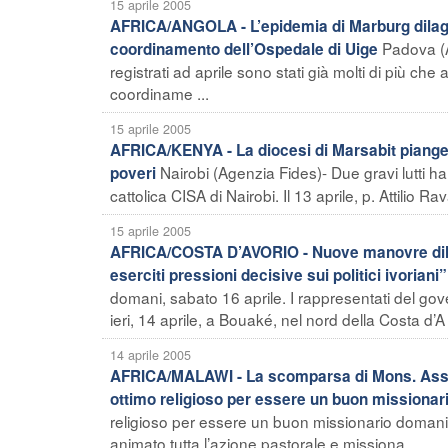
15 aprile 2005
AFRICA/ANGOLA - L’epidemia di Marburg dilaga
Padova (A
coordinamento dell’Ospedale di Uige
registrati ad aprile sono stati già molti di più che 
coordiname ...
15 aprile 2005
AFRICA/KENYA - La diocesi di Marsabit piange
Nairobi (Agenzia Fides)- Due gravi lutti ha
poveri
cattolica CISA di Nairobi. Il 13 aprile, p. Attilio Ra
15 aprile 2005
AFRICA/COSTA D’AVORIO - Nuove manovre dilator
eserciti pressioni decisive sui politici ivoriani
domani, sabato 16 aprile. I rappresentati del gove
ieri, 14 aprile, a Bouaké, nel nord della Costa d’A 
14 aprile 2005
AFRICA/MALAWI - La scomparsa di Mons. Assol
ottimo religioso per essere un buon missiona
religioso per essere un buon missionario domani”
animato tutta l’azione pastorale e missiona ...