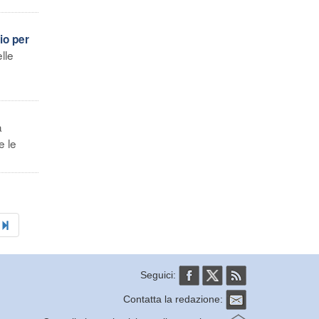
io per
lle
a
e le
Seguici:
Contatta la redazione: