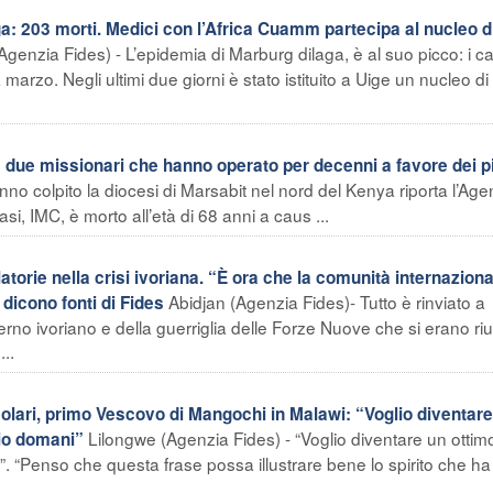
: 203 morti. Medici con l’Africa Cuamm partecipa al nucleo d
genzia Fides) - L’epidemia di Marburg dilaga, è al suo picco: i ca
a marzo. Negli ultimi due giorni è stato istituito a Uige un nucleo di
 due missionari che hanno operato per decenni a favore dei p
nno colpito la diocesi di Marsabit nel nord del Kenya riporta l’Age
vasi, IMC, è morto all’età di 68 anni a caus ...
ie nella crisi ivoriana. “È ora che la comunità internaziona
Abidjan (Agenzia Fides)- Tutto è rinviato a
” dicono fonti di Fides
rno ivoriano e della guerriglia delle Forze Nuove che si erano riun
...
ari, primo Vescovo di Mangochi in Malawi: “Voglio diventare
Lilongwe (Agenzia Fides) - “Voglio diventare un ottim
rio domani”
. “Penso che questa frase possa illustrare bene lo spirito che ha