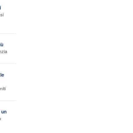
i
si
iù
nzia
le
iti
 un
o