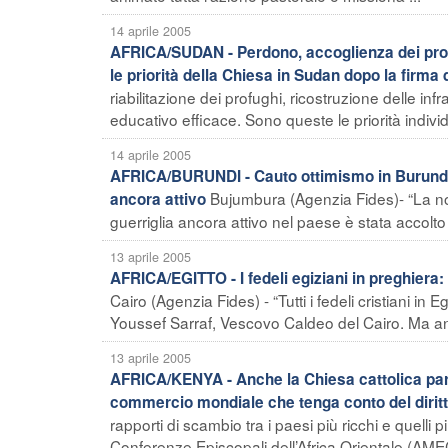
14 aprile 2005
AFRICA/SUDAN - Perdono, accoglienza dei profu
le priorità della Chiesa in Sudan dopo la firma 
riabilitazione dei profughi, ricostruzione delle infr
educativo efficace. Sono queste le priorità individu
14 aprile 2005
AFRICA/BURUNDI - Cauto ottimismo in Burundi pe
Bujumbura (Agenzia Fides)- “La not
ancora attivo
guerriglia ancora attivo nel paese è stata accolto
13 aprile 2005
AFRICA/EGITTO - I fedeli egiziani in preghiera:
Cairo (Agenzia Fides) - “Tutti i fedeli cristiani i
Youssef Sarraf, Vescovo Caldeo del Cairo. Ma anch
13 aprile 2005
AFRICA/KENYA - Anche la Chiesa cattolica parte
commercio mondiale che tenga conto del diritto
rapporti di scambio tra i paesi più ricchi e quelli 
Conferenze Episcopali dell’Africa Orientale (AMEC