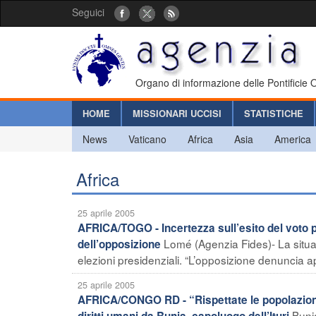
Seguici
Organo di informazione delle Pontificie
HOME
MISSIONARI UCCISI
STATISTICHE
News
Vaticano
Africa
Asia
America
Africa
25 aprile 2005
AFRICA/TOGO - Incertezza sull’esito del voto pr
Lomé (Agenzia Fides)- La situaz
dell’opposizione
elezioni presidenziali. “L’opposizione denuncia ap
25 aprile 2005
AFRICA/CONGO RD - “Rispettate le popolazioni c
Buni
diritti umani da Bunia, capoluogo dell’Ituri