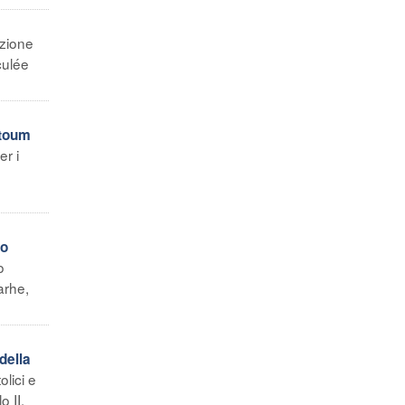
ezione
culée
rtoum
r i
no
o
arhe,
della
olici e
 II,