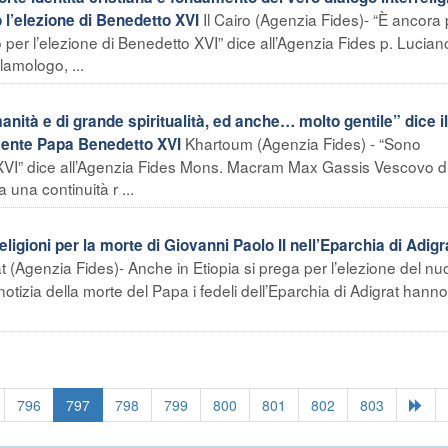
Il Cairo (Agenzia Fides)- “È ancora
 l’elezione di Benedetto XVI
er l’elezione di Benedetto XVI” dice all’Agenzia Fides p. Lucian
amologo, ...
tà e di grande spiritualità, ed anche… molto gentile” dice il
Khartoum (Agenzia Fides) - “Sono
ente Papa Benedetto XVI
XVI” dice all’Agenzia Fides Mons. Macram Max Gassis Vescovo di
una continuità r ...
eligioni per la morte di Giovanni Paolo II nell’Eparchia di Adigr
t (Agenzia Fides)- Anche in Etiopia si prega per l’elezione del n
notizia della morte del Papa i fedeli dell’Eparchia di Adigrat hanno
796
797
798
799
800
801
802
803