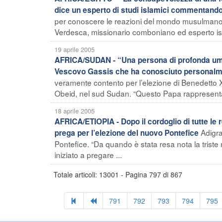
dice un esperto di studi islamici commentando
per conoscere le reazioni del mondo musulmano p
Verdesca, missionario comboniano ed esperto isl
19 aprile 2005
AFRICA/SUDAN - “Una persona di profonda umani
Vescovo Gassis che ha conosciuto personalm
veramente contento per l’elezione di Benedetto 
Obeid, nel sud Sudan. “Questo Papa rappresenta 
18 aprile 2005
AFRICA/ETIOPIA - Dopo il cordoglio di tutte le r
Adigra
prega per l’elezione del nuovo Pontefice
Pontefice. “Da quando è stata resa nota la triste 
iniziato a pregare ...
Totale articoli: 13001 - Pagina 797 di 867
791
792
793
794
795