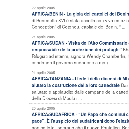
22 aprile 2005
AFRICA/BENIN - La gioia dei cattolici del Benin
di Benedetto XVI è stata accolta con viva emozio
Conception” di Cotonou, capitale del Benin. “ ...
21 aprile 2005
AFRICA/SUDAN - Visita dell’Alto Commissario de
Kha
responsabile della protezione dei profughi”
Rifugiati ad interim, signora Wendy Chamberlin, h
esortando il governo sudanese a man ...
21 aprile 2005
AFRICA/TANZANIA - I fedeli della diocesi di M
Dar
aiutato la costruzione della loro cattedrale
salutato e applaudito dalle campane della cattedr
della Diocesi di Mbulu i ...
20 aprile 2005
AFRICA/SUDAFRICA - “Un Papa che continui come
pace”. È l’auspicio dei sudafricani dopo l’elez
non cattolici, sperano che il nuovo Pontefice, Be