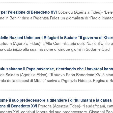
Cotonou (Agenzia Fides)- “L’el
 per l’elezione di Benedetto XVI
ne in Benin” dice all’Agenzia Fides un giornalista di “Radio Imma
lle Nazioni Unite per i Rifugiati in Sudan: “Il governo di Kha
rtoum (Agenzia Fides)- L'Alto Commissario delle Nazioni Unite pe
a dato inizio alla sua missione di cinque giorni in Sudan e Ciad
bulu salutano il Papa bavarese, ricordando che i bavaresi han
 es Salaam (Agenzia Fides)- “Il nuovo Papa Benedetto XVI è stat
ale della diocesi di Mbulu” scrive all’Agenzia Fides p. Reginald B
 il suo predecessore a difendere i diritti umani e la causa 
Pretoria (Agenzia Fides)- “I sudafricani, catt
ione di Benedetto XVI
nedetto XVI, continui l’opera del suo predecessore, Giovanni Paolo