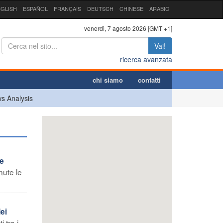
GLISH
ESPAÑOL
FRANÇAIS
DEUTSCH
CHINESE
ARABIC
venerdì, 7 agosto 2026 [GMT +1]
Vai!
ricerca avanzata
chi siamo
contatti
s Analysis
te
nute le
ei
 tra i