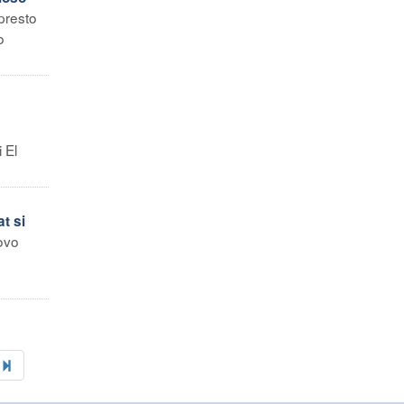
 presto
o
 El
at si
uovo