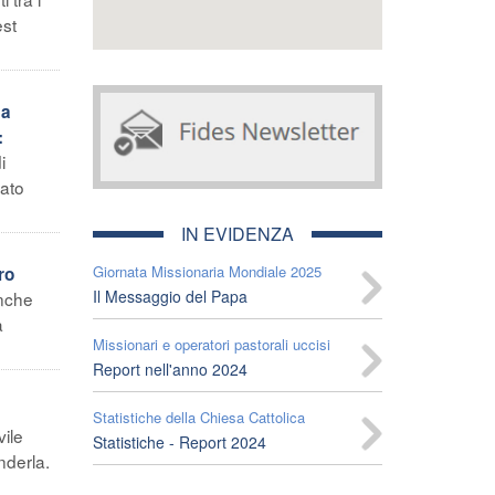
est
ca
:
i
tato
IN EVIDENZA
Giornata Missionaria Mondiale 2025
ro
Il Messaggio del Papa
anche
a
Missionari e operatori pastorali uccisi
Report nell'anno 2024
Statistiche della Chiesa Cattolica
ile
Statistiche - Report 2024
nderla.