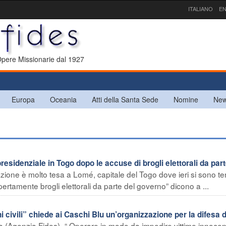
ITALIANO
EN
 Opere Missionarie dal 1927
Europa
Oceania
Atti della Santa Sede
Nomine
New
esidenziale in Togo dopo le accuse di brogli elettorali da par
ione è molto tesa a Lomé, capitale del Togo dove ieri si sono te
ertamente brogli elettorali da parte del governo” dicono a ...
ivili” chiede ai Caschi Blu un’organizzazione per la difesa d
a (Agenzia Fides)- “ Operare in modo da impedire vittime innocenti