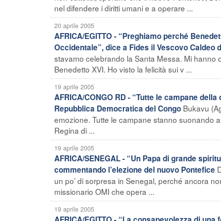
nel difendere i diritti umani e a operare ...
20 aprile 2005
AFRICA/EGITTO - “Preghiamo perché Benedetto 
Occidentale”, dice a Fides il Vescovo Caldeo d
stavamo celebrando la Santa Messa. Mi hanno dat
Benedetto XVI. Ho visto la felicità sui v ...
19 aprile 2005
AFRICA/CONGO RD - “Tutte le campane della di
Bukavu (Age
Repubblica Democratica del Congo
emozione. Tutte le campane stanno suonando a fes
Regina di ...
19 aprile 2005
AFRICA/SENEGAL - “Un Papa di grande spirituali
D
commentando l’elezione del nuovo Pontefice
un po’ di sorpresa in Senegal, perché ancora non
missionario OMI che opera ...
19 aprile 2005
AFRICA/EGITTO - “La consapevolezza di una for