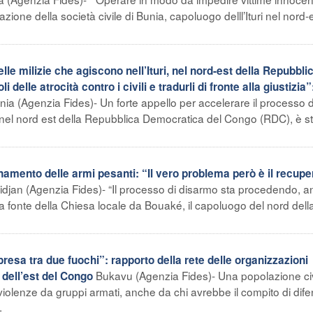
azione della società civile di Bunia, capoluogo delll’Ituri nel nord-
 milizie che agiscono nell’Ituri, nel nord-est della Repubbli
delle atrocità contro i civili e tradurli di fronte alla giustizia”
nia (Agenzia Fides)- Un forte appello per accelerare il processo d
i, nel nord est della Repubblica Democratica del Congo (RDC), è s
ento delle armi pesanti: “Il vero problema però è il recupe
idjan (Agenzia Fides)- “Il processo di disarmo sta procedendo, 
a fonte della Chiesa locale da Bouaké, il capoluogo del nord dell
sa tra due fuochi”: rapporto della rete delle organizzazioni
Bukavu (Agenzia Fides)- Una popolazione civ
 dell’est del Congo
violenze da gruppi armati, anche da chi avrebbe il compito di dife
.