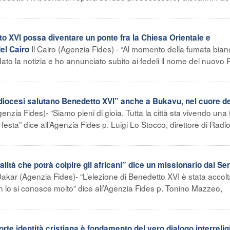
XVI possa diventare un ponte fra la Chiesa Orientale e
Il Cairo (Agenzia Fides) - “Al momento della fumata bia
el Cairo
o la notizia e ho annunciato subito ai fedeli il nome del nuovo 
ocesi salutano Benedetto XVI” anche a Bukavu, nel cuore de
nzia Fides)- “Siamo pieni di gioia. Tutta la città sta vivendo una 
ta” dice all’Agenzia Fides p. Luigi Lo Stocco, direttore di Radi
tà che potrà colpire gli africani” dice un missionario dal Se
akar (Agenzia Fides)- “L’elezione di Benedetto XVI è stata accol
 lo si conosce molto” dice all’Agenzia Fides p. Tonino Mazzeo,
te identità cristiana è fondamento del vero dialogo interreli