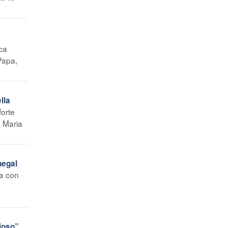
nca
Papa,
lla
forte
o Maria
negal
ta con
gioso”