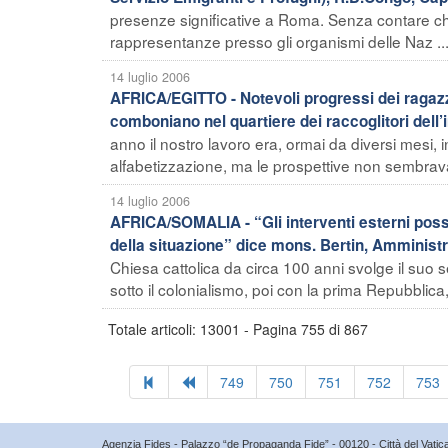
presenze significative a Roma. Senza contare che n
rappresentanze presso gli organismi delle Naz ..
14 luglio 2006
AFRICA/EGITTO - Notevoli progressi dei ragaz
comboniano nel quartiere dei raccoglitori dell
anno il nostro lavoro era, ormai da diversi mesi, 
alfabetizzazione, ma le prospettive non sembrav
14 luglio 2006
AFRICA/SOMALIA - “Gli interventi esterni pos
della situazione” dice mons. Bertin, Amminist
Chiesa cattolica da circa 100 anni svolge il suo s
sotto il colonialismo, poi con la prima Repubblica, 
Totale articoli: 13001 - Pagina 755 di 867
749
750
751
752
753
Agenzia Fides - Palazzo “de Propaganda Fide” - 00120 - Città del Vat