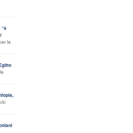
 “è
l
per la
Egitto
da
tiopia,
più
oniani