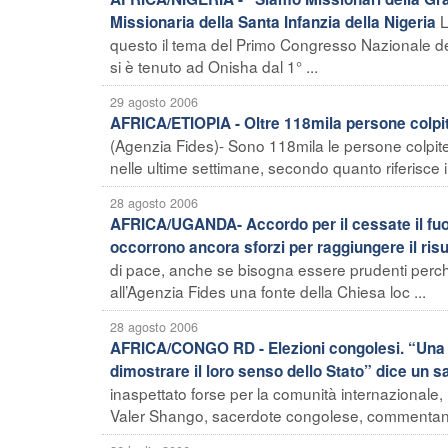
L
Missionaria della Santa Infanzia della Nigeria
questo il tema del Primo Congresso Nazionale del
si è tenuto ad Onisha dal 1° ...
29 agosto 2006
AFRICA/ETIOPIA - Oltre 118mila persone colpite
(Agenzia Fides)- Sono 118mila le persone colpite
nelle ultime settimane, secondo quanto riferisce 
28 agosto 2006
AFRICA/UGANDA- Accordo per il cessate il fuoc
occorrono ancora sforzi per raggiungere il risul
di pace, anche se bisogna essere prudenti perché
all’Agenzia Fides una fonte della Chiesa loc ...
28 agosto 2006
AFRICA/CONGO RD - Elezioni congolesi. “Una prov
dimostrare il loro senso dello Stato” dice un 
inaspettato forse per la comunità internazionale
Valer Shango, sacerdote congolese, commentando 