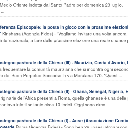
 Medio Oriente indetta dal Santo Padre per domenica 23 luglio.
...
renza Episcopale: la posta in gioco con le prossime elezioni
Kinshasa (Agenzia Fides) - “Vogliamo invitare una volta ancora i
”
tà internazionale, a fare delle prossime elezione una reale chance 
egno pastorale della Chiesa (III) - Maurizio, Costa d’Avorio, 
 a frequentare la comunità mauriziana che si incontra ogni secon
e del Buon Perpetuo Soccorso in via Merulana 170. "Quest ...
tegno pastorale della Chiesa (II) - Ghana, Senegal, Nigeria, E
iginarie dell’Africa presenti a Roma, quella ghanese è una delle 
ntava infatti soltanto circa 10 fedeli. Oggi sono circa ...
ostegno pastorale della Chiesa (I) - Acse (Associazione Comb
Roma (Agenzia Fides) - Sono ben 29 i paesi africani con
poverde