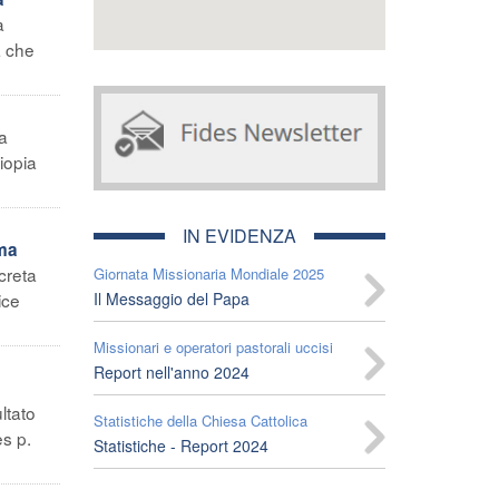
a
a che
a
iopia
IN EVIDENZA
 ma
creta
Giornata Missionaria Mondiale 2025
ice
Il Messaggio del Papa
Missionari e operatori pastorali uccisi
Report nell'anno 2024
ltato
Statistiche della Chiesa Cattolica
es p.
Statistiche - Report 2024