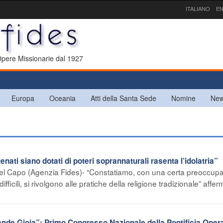
ITALIANO
EN
 Opere Missionarie dal 1927
Europa
Oceania
Atti della Santa Sede
Nomine
New
ti siano dotati di poteri soprannaturali rasenta l’idolatria”
del Capo (Agenzia Fides)- “Constatiamo, con una certa preoccup
fficili, si rivolgono alle pratiche della religione tradizionale” affer
nde Gioia”: Primo Congresso Nazionale della Pontificia Oper