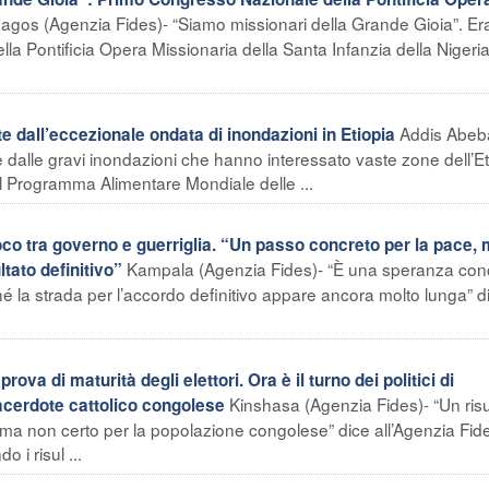
agos (Agenzia Fides)- “Siamo missionari della Grande Gioia”. Er
la Pontificia Opera Missionaria della Santa Infanzia della Nigeri
Addis Abeb
 dall’eccezionale ondata di inondazioni in Etiopia
 dalle gravi inondazioni che hanno interessato vaste zone dell’Et
il Programma Alimentare Mondiale delle ...
o tra governo e guerriglia. “Un passo concreto per la pace,
Kampala (Agenzia Fides)- “È una speranza con
tato definitivo”
 la strada per l’accordo definitivo appare ancora molto lunga” d
a di maturità degli elettori. Ora è il turno dei politici di
Kinshasa (Agenzia Fides)- “Un risu
sacerdote cattolico congolese
, ma non certo per la popolazione congolese” dice all’Agenzia Fid
i risul ...