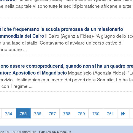
ella capitale vi sono tutte le sedi diplomatiche africane e tutte 
.
zi che frequentano la scuola promossa da un missionario
Il Cairo (Agenzia Fides)- “A giugno dello s
’immondizia del Cairo
in una fase di stallo. Contavamo di avviare un corso estivo di
ano buone ...
sono essere controproducenti, quando non si ha un quadro pr
Mogadiscio (Agenzia Fides)- “L
ratore Apostolico di Mogadiscio
ervizio - testimonianza a favore dei poveri della Somalia. Lo ha fa
con il regime ...
754
755
756
757
758
759
760
761
icano Tel. +39-06-69880115 - Fax +39-06-69880107