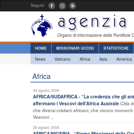
Seguici
Organo di informazione delle Pontificie
HOME
MISSIONARI UCCISI
STATISTICHE
News
Vaticano
Africa
Asia
America
Africa
30 agosto 2006
AFRICA/SUDAFRICA - “La credenza che gli antena
Città 
affermano i Vescovi dell’Africa Australe
che diversi cristiani africani, che vivono momenti di
Vescovi ...
29 agosto 2006
AFRICA/NIGERIA - “Siamo Missionari della Gra