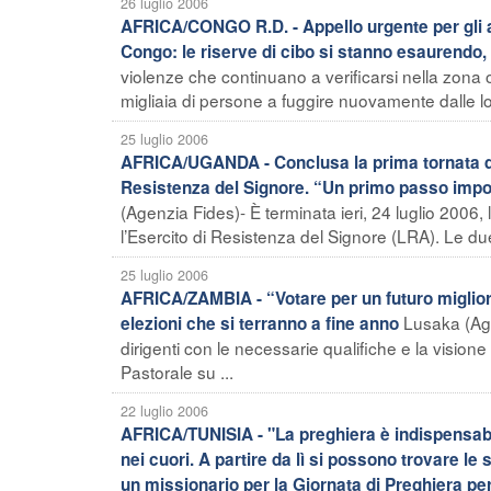
26 luglio 2006
AFRICA/CONGO R.D. - Appello urgente per gli aiu
Congo: le riserve di cibo si stanno esaurendo,
violenze che continuano a verificarsi nella zona
migliaia di persone a fuggire nuovamente dalle lo
25 luglio 2006
AFRICA/UGANDA - Conclusa la prima tornata di c
Resistenza del Signore. “Un primo passo impor
(Agenzia Fides)- È terminata ieri, 24 luglio 2006
l’Esercito di Resistenza del Signore (LRA). Le due
25 luglio 2006
AFRICA/ZAMBIA - “Votare per un futuro miglior
Lusaka (Age
elezioni che si terranno a fine anno
dirigenti con le necessarie qualifiche e la visione
Pastorale su ...
22 luglio 2006
AFRICA/TUNISIA - "La preghiera è indispensabile
nei cuori. A partire da lì si possono trovare le 
un missionario per la Giornata di Preghiera pe