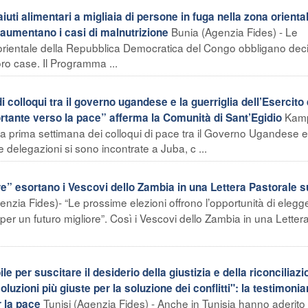
ti alimentari a migliaia di persone in fuga nella zona orienta
Bunia (Agenzia Fides) - Le
 aumentano i casi di malnutrizione
 orientale della Repubblica Democratica del Congo obbligano deci
ro case. Il Programma ...
olloqui tra il governo ugandese e la guerriglia dell’Esercito 
Kam
tante verso la pace” afferma la Comunità di Sant’Egidio
, la prima settimana dei colloqui di pace tra il Governo Ugandese e
 delegazioni si sono incontrate a Juba, c ...
e” esortano i Vescovi dello Zambia in una Lettera Pastorale s
nzia Fides)- “Le prossime elezioni offrono l’opportunità di elegg
 per un futuro migliore”. Così i Vescovi dello Zambia in una Letter
 per suscitare il desiderio della giustizia e della riconciliazi
soluzioni più giuste per la soluzione dei conflitti": la testimonia
Tunisi (Agenzia Fides) - Anche in Tunisia hanno aderito 
r la pace