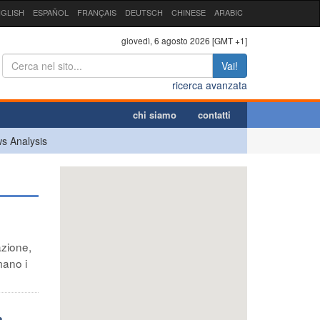
GLISH
ESPAÑOL
FRANÇAIS
DEUTSCH
CHINESE
ARABIC
giovedì, 6 agosto 2026 [GMT +1]
Vai!
ricerca avanzata
chi siamo
contatti
s Analysis
azione,
mano i
a