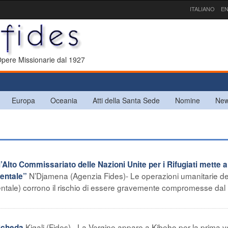
ITALIANO
EN
 Opere Missionarie dal 1927
Europa
Oceania
Atti della Santa Sede
Nomine
New
’Alto Commissariato delle Nazioni Unite per i Rifugiati mette a
N’Djamena (Agenzia Fides)- Le operazioni umanitarie de
rientale”
entale) corrono il rischio di essere gravemente compromesse dal
Kigali (Fides) - La Vergine appare a Kibeho per la prima vol
Scheda