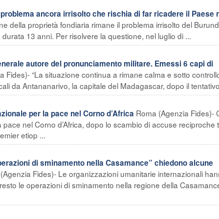
roblema ancora irrisolto che rischia di far ricadere il Paese 
 della proprietà fondiaria rimane il problema irrisolto del Burund
rata 13 anni. Per risolvere la questione, nel luglio di ...
rale autore del pronunciamento militare. Emessi 6 capi di
 Fides)- “La situazione continua a rimane calma e sotto controllo
ocali da Antananarivo, la capitale del Madagascar, dopo il tentativo 
Roma (Agenzia Fides)- 
zionale per la pace nel Corno d’Africa
a pace nel Corno d’Africa, dopo lo scambio di accuse reciproche tr
emier etiop ...
operazioni di sminamento nella Casamance” chiedono alcune
(Agenzia Fides)- Le organizzazioni umanitarie internazionali ha
 presto le operazioni di sminamento nella regione della Casamanc