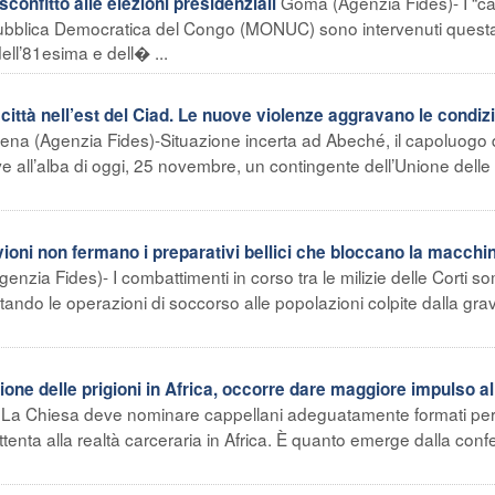
Goma (Agenzia Fides)- I “c
confitto alle elezioni presidenziali
epubblica Democratica del Congo (MONUC) sono intervenuti quest
dell’81esima e dell� ...
ittà nell’est del Ciad. Le nuove violenze aggravano le condiz
na (Agenzia Fides)-Situazione incerta ad Abeché, il capoluogo d
e all’alba di oggi, 25 novembre, un contingente dell’Unione delle
ni non fermano i preparativi bellici che bloccano la macchin
enzia Fides)- I combattimenti in corso tra le milizie delle Corti s
tando le operazioni di soccorso alle popolazioni colpite dalla grav
ne delle prigioni in Africa, occorre dare maggiore impulso al
 La Chiesa deve nominare cappellani adeguatamente formati pe
ttenta alla realtà carceraria in Africa. È quanto emerge dalla con