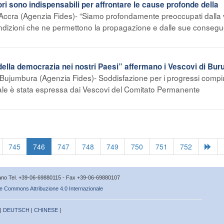
ri sono indispensabili per affrontare le cause profonde della
Accra (Agenzia Fides)- “Siamo profondamente preoccupati dalla 
e condizioni che ne permettono la propagazione e dalle sue conseg
lla democrazia nei nostri Paesi” affermano i Vescovi di Buru
Bujumbura (Agenzia Fides)- Soddisfazione per i progressi compiu
ntrale è stata espressa dai Vescovi del Comitato Permanente
745
746
747
748
749
750
751
752
icano Tel. +39-06-69880115 - Fax +39-06-69880107
e Commons Attribuzione 4.0 Internazionale
 |
DEUTSCH
|
CHINESE
|