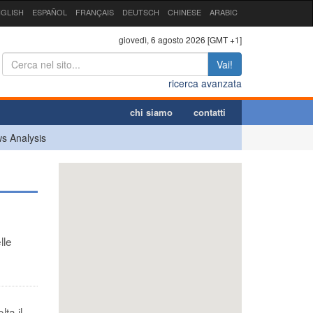
GLISH
ESPAÑOL
FRANÇAIS
DEUTSCH
CHINESE
ARABIC
giovedì, 6 agosto 2026 [GMT +1]
Vai!
ricerca avanzata
chi siamo
contatti
s Analysis
lle
ta il