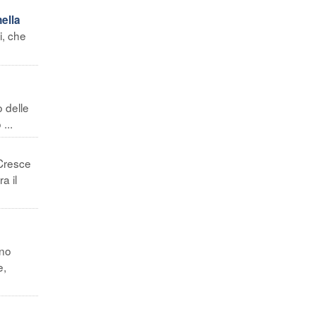
nella
i, che
 delle
...
Cresce
a il
nno
e,