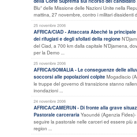
della Corte Suprema sul ricorso del candidato s
Blu” delle Missione delle Nazioni Unite nella R
mattina, 27 novembre, contro i militari dissidenti 
25 novembre 2006
AFRICA/CIAD - Attaccata Abeché la principale c
N’Djame
dei rifugiati e degli sfollati della regione
del Ciad, a 700 km dalla capitale N’Djamena, dov
per la Demo ...
25 novembre 2006
AFRICA/SOMALIA - Le conseguenze delle alluvio
Mogadiscio (Ag
soccorsi alle popolazioni colpite
le truppe del governo di transizione stanno rallen
inondazioni ...
24 novembre 2006
AFRICA/CAMERUN - Di fronte alla grave situazio
Yaoundé (Agenzia Fides)-
Pastorale carceraria
seguire la pastorale nelle carceri ed essere più a
region ...