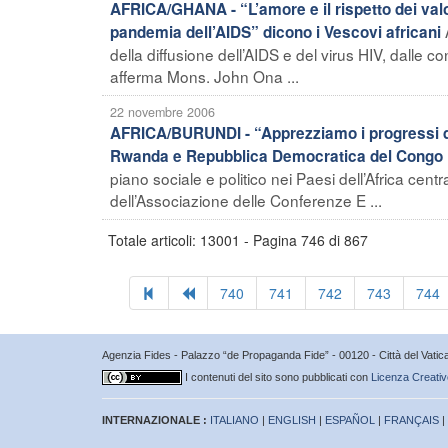
AFRICA/GHANA - “L’amore e il rispetto dei valo
pandemia dell’AIDS” dicono i Vescovi africani
della diffusione dell’AIDS e del virus HIV, dall
afferma Mons. John Ona ...
22 novembre 2006
AFRICA/BURUNDI - “Apprezziamo i progressi de
Rwanda e Repubblica Democratica del Congo
piano sociale e politico nei Paesi dell’Africa ce
dell’Associazione delle Conferenze E ...
Totale articoli: 13001 - Pagina 746 di 867
740
741
742
743
744
Agenzia Fides - Palazzo “de Propaganda Fide” - 00120 - Città del Vat
I contenuti del sito sono pubblicati con
Licenza Creativ
INTERNAZIONALE :
ITALIANO
|
ENGLISH
|
ESPAÑOL
|
FRANÇAIS
|