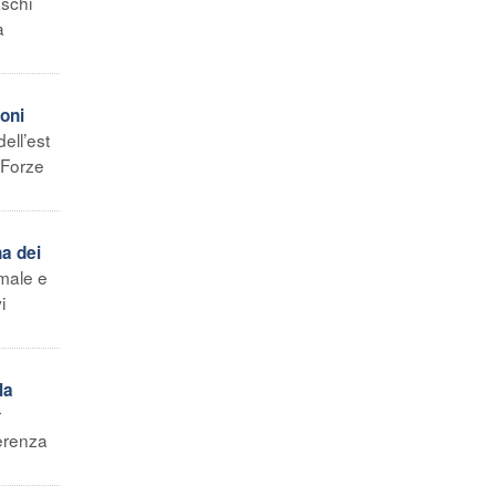
aschi
a
ioni
ell’est
 Forze
a dei
omale e
i
la
r
ferenza