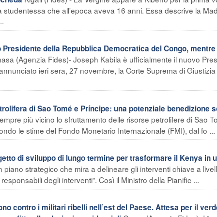
studentessa che all'epoca aveva 16 anni. Essa descrive la M
..
Presidente della Repubblica Democratica del Congo, mentre
asa (Agenzia Fides)- Joseph Kabila è ufficialmente il nuovo Pre
nnunciato ieri sera, 27 novembre, la Corte Suprema di Giustizia
ifera di Sao Tomé e Príncipe: una potenziale benedizione s
pre più vicino lo sfruttamento delle risorse petrolifere di Sao 
ndo le stime del Fondo Monetario Internazionale (FMI), dal fo ...
to di sviluppo di lungo termine per trasformare il Kenya in 
 piano strategico che mira a delineare gli interventi chiave a livel
sponsabili degli interventi”. Così il Ministro della Pianific ...
ontro i militari ribelli nell’est del Paese. Attesa per il verd