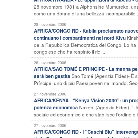
28 novembre 1981 a Alphonsine Mumureke, una 
come una donna di una bellezza incomparabile .
28 novembre 2006
AFRICA/CONGO RD - Kabila proclamato nuovo 
Kinsh
continuano i combattimenti nel nord Kivu
della Repubblica Democratica del Congo. Lo ha a
congolese che ha respinto il ric ...
28 novembre 2006
AFRICA/SAO TOMÉ E PRINCIPE - La manna petrol
Sao Tomé (Agenzia Fides)- È sem
sarà ben gestita
Príncipe, uno di più Paesi poveri nel mondo. Seco
27 novembre 2006
AFRICA/KENYA - “Kenya Vision 2030”: un proget
Nairobi (Agenzia Fides)- “Un
potenza economica
sociale ed economico e che stabilisce l’ordine e i re
27 novembre 2006
AFRICA/CONGO RD - I “Caschi Blu” intervengono c