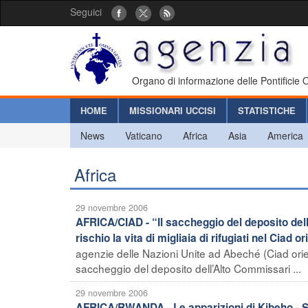
Seguici
Organo di informazione delle Pontificie
HOME
MISSIONARI UCCISI
STATISTICHE
News
Vaticano
Africa
Asia
America
Africa
29 novembre 2006
AFRICA/CIAD - “Il saccheggio del deposito dell
rischio la vita di migliaia di rifugiati nel Ciad o
agenzie delle Nazioni Unite ad Abeché (Ciad ori
saccheggio del deposito dell’Alto Commissari ...
29 novembre 2006
AFRICA/RWANDA - Le apparizioni di Kibeho - 