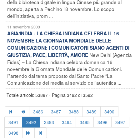
della biblioteca digitale in lingua Cinese più grande al
mondo, aperta a Pechino l’8 novembre. Lo scopo
dell’iniziativa, prom ...
11 novembre 2003
ASIA/INDIA - LA CHIESA INDIANA CELEBRA IL 16
NOVEMBRE LA GIORNATA MONDIALE DELLE
COMUNICAZIONI: I COMUNICATORI SIANO AGENTI DI
New Delhi (Agenzia
GIUSTIZIA, PACE, LIBERTÀ, AMORE
Fides) – La Chiesa indiana celebra domenica 16
novembre la Giornata Mondiale delle Comunicazioni.
Partendo dal tema proposto dal Santo Padre “La
Comunicazione dei media al servizio dell’autentica ...
Totale articoli: 53867 - Pagina 3492 di 3592
3486
3487
3488
3489
3490
3491
3492
3493
3494
3495
3496
3497
3498