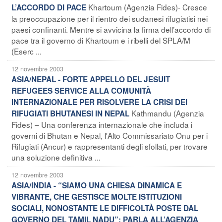
Khartoum (Agenzia Fides)- Cresce
L’ACCORDO DI PACE
la preoccupazione per il rientro dei sudanesi rifugiatisi nei
paesi confinanti. Mentre si avvicina la firma dell’accordo di
pace tra il governo di Khartoum e i ribelli del SPLA/M
(Eserc ...
12 novembre 2003
ASIA/NEPAL - FORTE APPELLO DEL JESUIT
REFUGEES SERVICE ALLA COMUNITÀ
INTERNAZIONALE PER RISOLVERE LA CRISI DEI
Kathmandu (Agenzia
RIFUGIATI BHUTANESI IN NEPAL
Fides) – Una conferenza internazionale che includa i
governi di Bhutan e Nepal, l'Alto Commissariato Onu per i
Rifugiati (Ancur) e rappresentanti degli sfollati, per trovare
una soluzione definitiva ...
12 novembre 2003
ASIA/INDIA - “SIAMO UNA CHIESA DINAMICA E
VIBRANTE, CHE GESTISCE MOLTE ISTITUZIONI
SOCIALI, NONOSTANTE LE DIFFICOLTÀ POSTE DAL
GOVERNO DEL TAMIL NADU”: PARLA ALL’AGENZIA