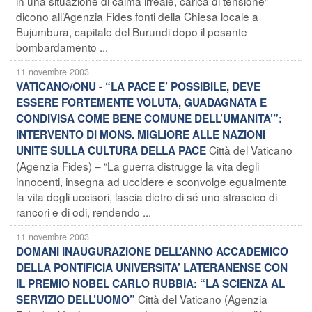
in una situazione di calma irreale, carica di tensione”
dicono all’Agenzia Fides fonti della Chiesa locale a
Bujumbura, capitale del Burundi dopo il pesante
bombardamento ...
11 novembre 2003
VATICANO/ONU - “LA PACE E’ POSSIBILE, DEVE
ESSERE FORTEMENTE VOLUTA, GUADAGNATA E
CONDIVISA COME BENE COMUNE DELL’UMANITA’”:
INTERVENTO DI MONS. MIGLIORE ALLE NAZIONI
Città del Vaticano
UNITE SULLA CULTURA DELLA PACE
(Agenzia Fides) – “La guerra distrugge la vita degli
innocenti, insegna ad uccidere e sconvolge egualmente
la vita degli uccisori, lascia dietro di sé uno strascico di
rancori e di odi, rendendo ...
11 novembre 2003
DOMANI INAUGURAZIONE DELL’ANNO ACCADEMICO
DELLA PONTIFICIA UNIVERSITA’ LATERANENSE CON
IL PREMIO NOBEL CARLO RUBBIA: “LA SCIENZA AL
Città del Vaticano (Agenzia
SERVIZIO DELL’UOMO”