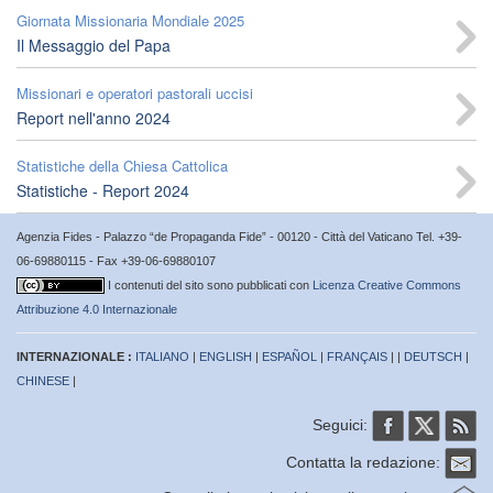
Giornata Missionaria Mondiale 2025
Il Messaggio del Papa
Missionari e operatori pastorali uccisi
Report nell'anno 2024
Statistiche della Chiesa Cattolica
Statistiche - Report 2024
Agenzia Fides - Palazzo “de Propaganda Fide” - 00120 - Città del Vaticano Tel. +39-
06-69880115 - Fax +39-06-69880107
I contenuti del sito sono pubblicati con
Licenza Creative Commons
Attribuzione 4.0 Internazionale
INTERNAZIONALE :
ITALIANO
|
ENGLISH
|
ESPAÑOL
|
FRANÇAIS
| |
DEUTSCH
|
CHINESE
|
Seguici:
Contatta la redazione: