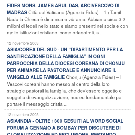
FIDES MONS. JAMES ARUL DAS, ARCIVESCOVO DI
Città del Vaticano (Agenzia Fides) – “In Tamil
MADRAS
Nadu la Chiesa è dinamica e vibrante. Abbiamo circa 3,2
milioni di fedeli nello stato e siamo presenti nel sociale con
molte istituzioni cristiane, come orfanotrofi, s ...
12 novembre 2003
ASIA/COREA DEL SUD - UN “DIPARTIMENTO PER LA
SANTIFICAZIONE DELLA FAMIGLIA” IN OGNI
PARROCCHIA DELLA DIOCESI COREANA DI CHONJU
PER ANIMARE LA PASTORALE E ANNUNCIARE IL
Chonju (Agenzia Fides) – I
VANGELO ALLE FAMIGLIE
Vescovi coreani hanno messo al centro della loro
strategie pastorali la famiglia, che dev’essere oggetto e
soggetto di evangelizzazione, nucleo fondamentale per
portare il messaggio cristia ...
12 novembre 2003
ASIA/INDIA - OLTRE 1300 GESUITI AL WORD SOCIAL
FORUM A GENNAIO A BOMBAY PER DISCUTERE DI
GLOBALIZZAZIONE ED ESCLUSIONE, RESTANDO