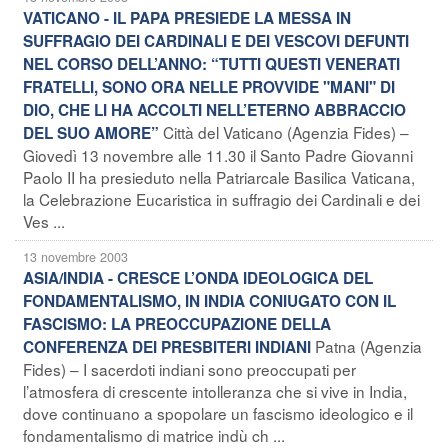
VATICANO - IL PAPA PRESIEDE LA MESSA IN
SUFFRAGIO DEI CARDINALI E DEI VESCOVI DEFUNTI
NEL CORSO DELL’ANNO: “TUTTI QUESTI VENERATI
FRATELLI, SONO ORA NELLE PROVVIDE "MANI" DI
DIO, CHE LI HA ACCOLTI NELL’ETERNO ABBRACCIO
Città del Vaticano (Agenzia Fides) –
DEL SUO AMORE”
Giovedì 13 novembre alle 11.30 il Santo Padre Giovanni
Paolo II ha presieduto nella Patriarcale Basilica Vaticana,
la Celebrazione Eucaristica in suffragio dei Cardinali e dei
Ves ...
13 novembre 2003
ASIA/INDIA - CRESCE L’ONDA IDEOLOGICA DEL
FONDAMENTALISMO, IN INDIA CONIUGATO CON IL
FASCISMO: LA PREOCCUPAZIONE DELLA
Patna (Agenzia
CONFERENZA DEI PRESBITERI INDIANI
Fides) – I sacerdoti indiani sono preoccupati per
l’atmosfera di crescente intolleranza che si vive in India,
dove continuano a spopolare un fascismo ideologico e il
fondamentalismo di matrice indù ch ...