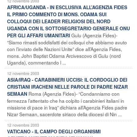
12 novembre 2003
AFRICA/UGANDA - IN ESCLUSIVA ALL’AGENZIA FIDES
IL PRIMO COMMENTO DI MONS. ODAMA SUI
COLLOQUI DEI LEADER RELIGIOSI DEL NORD
UGANDA CON IL SOTTOSEGRETARIO GENERALE ONU
Gulu (Agenzia Fides)-
PER GLI AFFARI UMANITARI
“Siamo rimasti soddisfatti dei colloqui che abbiamo avuto
con l’inviato delle Nazioni Unite” dice all’Agenzia Fides,
mons. John Baptist Odama Arcivescovo di Gulu (nord
Uganda), commentando l ...
12 novembre 2003
ASIA/IRAQ - CARABINIERI UCCISI: IL CORDOGLIO DEI
CRISTIANI IRACHENI NELLE PAROLE DI PADRE NIZAR
Roma (Agenzia Fides)- “Condanniamo con
SEMAAN
fermezza l’attentato che ha colpito i carabinieri italiani in
missione di pace in Iraq” dichiara all’Agenzia Fides padre
Nizar Semaan, sacerdote siriaco della diocesi di Nin ...
12 novembre 2003
VATICANO - IL CAMPO DEGLI ORGANISMI