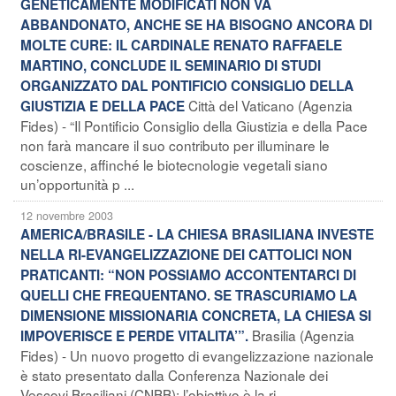
GENETICAMENTE MODIFICATI NON VA
ABBANDONATO, ANCHE SE HA BISOGNO ANCORA DI
MOLTE CURE: IL CARDINALE RENATO RAFFAELE
MARTINO, CONCLUDE IL SEMINARIO DI STUDI
ORGANIZZATO DAL PONTIFICIO CONSIGLIO DELLA
Città del Vaticano (Agenzia
GIUSTIZIA E DELLA PACE
Fides) - “Il Pontificio Consiglio della Giustizia e della Pace
non farà mancare il suo contributo per illuminare le
coscienze, affinché le biotecnologie vegetali siano
un’opportunità p ...
12 novembre 2003
AMERICA/BRASILE - LA CHIESA BRASILIANA INVESTE
NELLA RI-EVANGELIZZAZIONE DEI CATTOLICI NON
PRATICANTI: “NON POSSIAMO ACCONTENTARCI DI
QUELLI CHE FREQUENTANO. SE TRASCURIAMO LA
DIMENSIONE MISSIONARIA CONCRETA, LA CHIESA SI
Brasilia (Agenzia
IMPOVERISCE E PERDE VITALITA’”.
Fides) - Un nuovo progetto di evangelizzazione nazionale
è stato presentato dalla Conferenza Nazionale dei
Vescovi Brasiliani (CNBB): l’obiettivo è la ri-