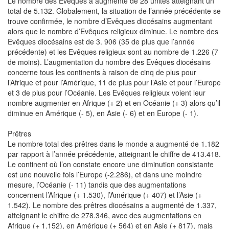
Le nombre des Evêques a augmenté de 28 unités atteignant un
total de 5.132. Globalement, la situation de l’année précédente se
trouve confirmée, le nombre d’Evêques diocésains augmentant
alors que le nombre d’Evêques religieux diminue. Le nombre des
Evêques diocésains est de 3. 906 (35 de plus que l’année
précédente) et les Evêques religieux sont au nombre de 1.226 (7
de moins). L’augmentation du nombre des Evêques diocésains
concerne tous les continents à raison de cinq de plus pour
l’Afrique et pour l’Amérique, 11 de plus pour l’Asie et pour l’Europe
et 3 de plus pour l’Océanie. Les Evêques religieux voient leur
nombre augmenter en Afrique (+ 2) et en Océanie (+ 3) alors qu’il
diminue en Amérique (- 5), en Asie (- 6) et en Europe (- 1).
Prêtres
Le nombre total des prêtres dans le monde a augmenté de 1.182
par rapport à l’année précédente, atteignant le chiffre de 413.418.
Le continent où l’on constate encore une diminution consistante
est une nouvelle fois l’Europe (-2.286), et dans une moindre
mesure, l’Océanie (- 11) tandis que des augmentations
concernent l’Afrique (+ 1.530), l’Amérique (+ 407) et l’Asie (+
1.542). Le nombre des prêtres diocésains a augmenté de 1.337,
atteignant le chiffre de 278.346, avec des augmentations en
Afrique (+ 1.152), en Amérique (+ 564) et en Asie (+ 817), mais