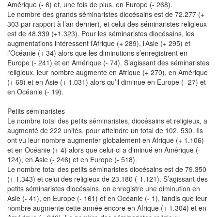
Amérique (- 6) et, une fois de plus, en Europe (- 268).
Le nombre des grands séminaristes diocésains est de 72.277 (+
303 par rapport à l’an dernier), et celui des séminaristes religieux
est de 48.339 (+1.323). Pour les séminaristes diocésains, les
augmentations intéressent l’Afrique (+ 289), l’Asie (+ 295) et
l’Océanie (+ 34) alors que les diminutions s’enregistrent en
Europe (- 241) et en Amérique (- 74). S’agissant des séminaristes
religieux, leur nombre augmente en Afrique (+ 270), en Amérique
(+ 68) et en Asie (+ 1.031) alors qu’il diminue en Europe (- 27) et
en Océanie (- 19).
Petits séminaristes
Le nombre total des petits séminaristes, diocésains et religieux, a
augmenté de 222 unités, pour atteindre un total de 102. 530. Ils
ont vu leur nombre augmenter globalement en Afrique (+ 1.106)
et en Océanie (+ 4) alors que celui-ci a diminué en Amérique (-
124), en Asie (- 246) et en Europe (- 518).
Le nombre total des petits séminaristes diocésains est de 79.350
(+ 1.343) et celui des religieux de 23.180 (-1.121). S’agissant des
petits séminaristes diocésains, on enregistre une diminution en
Asie (- 41), en Europe (- 161) et en Océanie (- 1), tandis que leur
nombre augmente cette année encore en Afrique (+ 1.304) et en