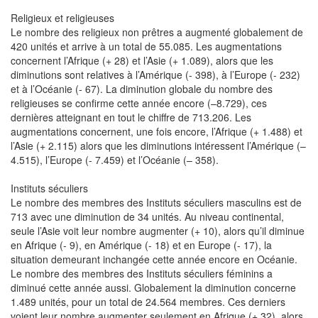
Religieux et religieuses
Le nombre des religieux non prêtres a augmenté globalement de
420 unités et arrive à un total de 55.085. Les augmentations
concernent l’Afrique (+ 28) et l’Asie (+ 1.089), alors que les
diminutions sont relatives à l’Amérique (- 398), à l’Europe (- 232)
et à l’Océanie (- 67). La diminution globale du nombre des
religieuses se confirme cette année encore (–8.729), ces
dernières atteignant en tout le chiffre de 713.206. Les
augmentations concernent, une fois encore, l’Afrique (+ 1.488) et
l’Asie (+ 2.115) alors que les diminutions intéressent l’Amérique (–
4.515), l’Europe (- 7.459) et l’Océanie (– 358).
Instituts séculiers
Le nombre des membres des Instituts séculiers masculins est de
713 avec une diminution de 34 unités. Au niveau continental,
seule l’Asie voit leur nombre augmenter (+ 10), alors qu’il diminue
en Afrique (- 9), en Amérique (- 18) et en Europe (- 17), la
situation demeurant inchangée cette année encore en Océanie.
Le nombre des membres des Instituts séculiers féminins a
diminué cette année aussi. Globalement la diminution concerne
1.489 unités, pour un total de 24.564 membres. Ces derniers
voient leur nombre augmenter seulement en Afrique (+ 32), alors