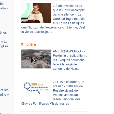
35e
« S’émerveiller de ce
nation
que le Christ accomplit
dans le silence ». Le
Cardinal Tagle rappelle
aux Églises asiatiques
que l’horizon de l’expérience chrétienne, c’est
la vie de tous les jours
ènes
.
 « Le
prière
Église
AMÉRIQUE/PÉROU - «
Proximité et solidarité » :
les Évêques péruviens
face à la tragédie
aérienne de Nazca
« Quinze charbons, un
brasier » : 200 ans de
et les
Rosaire vivant, de
mille »
Pauline Jaricot au
réseau mondial des
Œuvres Pontificales Missionnaires
e