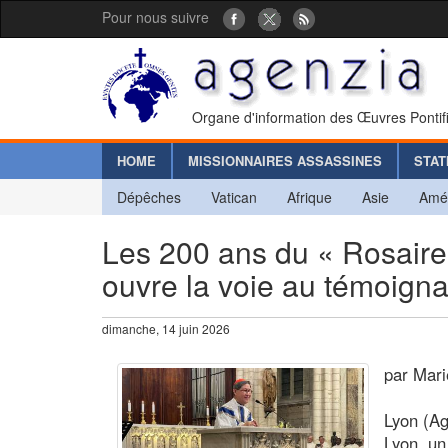
Pour nous suivre
Organe d'information des Œuvres Pontif
HOME
MISSIONNAIRES ASSASSINES
STAT
Dépêches
Vatican
Afrique
Asie
Amé
Les 200 ans du « Rosaire v
ouvre la voie au témoign
dimanche, 14 juin 2026
par Mari
Lyon (Ag
Lyon, un