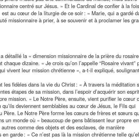
nnaire centré sur Jésus. » Et le Cardinal de confier à la fois
 est au cœur de la liturgie de ce soir : « Marie, qui a gardé 
té missionnaire à prier, à se souvenir et à proclamer les gr
détaillé la « dimension missionnaire de la prière du rosaire
nt chaque dizaine. « Je crois qu’on l’appelle “Rosaire vivant” 
 vivent leur mission chrétienne », a-t-il expliqué, soulignant
les fidèles dans la vie du Christ : « À travers la méditation 
tes étapes de sa mission, dans l’espoir d’acquérir son espri
e mission. » Le Notre Père, ensuite, vient purifier le cœur 
in qu’ils deviennent semblables au cœur de Jésus, le Fils qui
du Père. Le Notre Père forme les cœurs de frères et sœurs qu
ns un monde où « beaucoup de gens bâtissent leur propre e
les autres comme des objets et des esclaves, de manière
en garde : « Ce n’est pas là la mission chrétienne telle qu’el