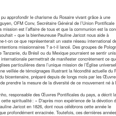
 pu approfondir le charisme du Rosaire vivant grâce à une
guyen, OFM Conv, Secrétaire Général de l’Union Pontificale
 mission est l’affaire de tous et que la communion est la con
 souhait « que la bienheureuse Pauline Jaricot nous aide à
ne-t-on ce que représenterait un vaste réseau international d
ntentions missionnaires ? a-t-il lancé. Des groupes de Polog
de Tanzanie, du Brésil ou du Mexique pourraient se sentir uni
internationale permettrait de manifester concrètement ce qu
ises particulières dans l’unique mission de l’Église universel
ne veillée de témoignages illustrant la fécondité actuelle du 
 du bicentenaire, préparé depuis de longs mois par les Œuvre
s de prendre la mesure de la diversité de ce mouvement né à 
ho, responsable des Œuvres Pontificales du pays, a décrit l
cette spiritualité : « D'après mon expérience de la dévotion 
Pauline Jaricot en 1826, dont nous célébrons cette année le
tique profondément enracinée. Toutefois, ces dernières années