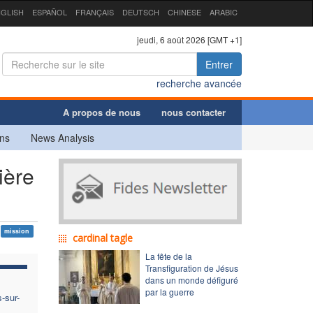
GLISH
ESPAÑOL
FRANÇAIS
DEUTSCH
CHINESE
ARABIC
jeudi, 6 août 2026 [GMT +1]
Entrer
recherche avancée
A propos de nous
nous contacter
ns
News Analysis
ière
mission
cardinal tagle
La fête de la
Transfiguration de Jésus
dans un monde défiguré
par la guerre
-sur-