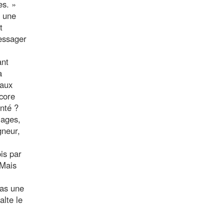
es. »
, une
t
messager
ant
a
faux
ncore
nté ?
mages,
gneur,
is par
 Mais
pas une
alte le