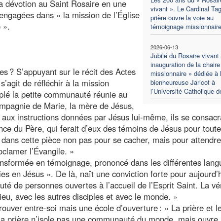
la dévotion au Saint Rosaire en une
vivant ». Le Cardinal Tagl
engagées dans « la mission de l’Église
prière ouvre la voie au
 ».
témoignage missionnair
2026-06-13
Jubilé du Rosaire vivant 
inauguration de la chaire
s ? S’appuyant sur le récit des Actes
missionnaire » dédiée à 
s’agit de réfléchir à la mission
bienheureuse Jaricot à
l’Université Catholique 
mplé la petite communauté réunie au
compagnie de Marie, la mère de Jésus,
ux instructions données par Jésus lui-même, ils se consacr
ance du Père, qui ferait d’eux des témoins de Jésus pour toute
 dans cette pièce non pas pour se cacher, mais pour attendre
roclamer l’Évangile. »
transformée en témoignage, prononcé dans les différentes lan
s en Jésus ». De là, naît une conviction forte pour aujourd’h
é de personnes ouvertes à l’accueil de l’Esprit Saint. La vér
u, avec les autres disciples et avec le monde. »
ouver entre-soi mais une école d’ouverture : « La prière et le
. La prière n’isole pas une communauté du monde, mais ouvre 