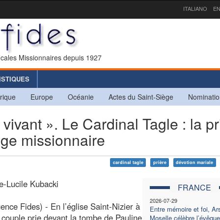
ITALIANO
EN
icales Missionnaires depuis 1927
ISTIQUES
rique
Europe
Océanie
Actes du Saint-Siège
Nominatio
ivant ». Le Cardinal Tagle : la pr
age missionnaire
cardinal tagle
prière
dévotion mariale
e-Lucile Kubacki
FRANCE
2026-07-29
ence Fides) - En l’église Saint-Nizier à
Entre mémoire et foi, Ars
 couple prie devant la tombe de Pauline
Moselle célèbre l’évêque