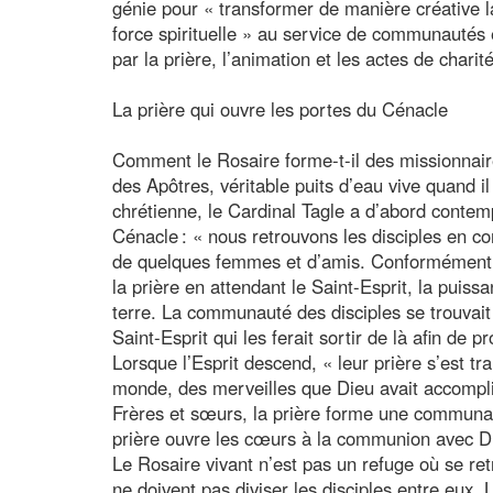
génie pour « transformer de manière créative 
force spirituelle » au service de communautés 
par la prière, l’animation et les actes de charité
La prière qui ouvre les portes du Cénacle
Comment le Rosaire forme-t-il des missionnaire
des Apôtres, véritable puits d’eau vive quand il 
chrétienne, le Cardinal Tagle a d’abord conte
Cénacle : « nous retrouvons les disciples en 
de quelques femmes et d’amis. Conformément a
la prière en attendant le Saint-Esprit, la puiss
terre. La communauté des disciples se trouvait
Saint-Esprit qui les ferait sortir de là afin de p
Lorsque l’Esprit descend, « leur prière s’est 
monde, des merveilles que Dieu avait accomplie
Frères et sœurs, la prière forme une communaut
prière ouvre les cœurs à la communion avec Die
Le Rosaire vivant n’est pas un refuge où se retr
ne doivent pas diviser les disciples entre eux