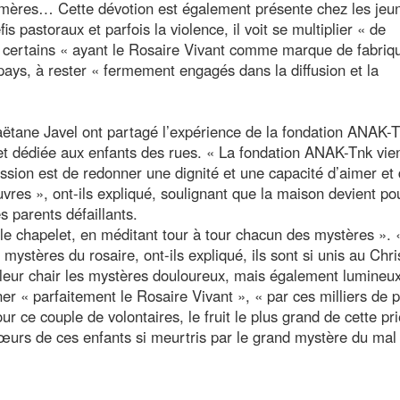
 mères… Cette dévotion est également présente chez les jeu
 pastoraux et parfois la violence, il voit se multiplier « de
certains « ayant le Rosaire Vivant comme marque de fabriqu
pays, à rester « fermement engagés dans la diffusion et la
aëtane Javel ont partagé l’expérience de la fondation ANAK-
et dédiée aux enfants des rues. « La fondation ANAK-Tnk vie
ssion est de redonner une dignité et une capacité d’aimer et 
vres », ont-ils expliqué, soulignant que la maison devient po
s parents défaillants.
nt le chapelet, en méditant tour à tour chacun des mystères ».
mystères du rosaire, ont-ils expliqué, ils sont si unis au Chri
s leur chair les mystères douloureux, mais également lumineux
ner « parfaitement le Rosaire Vivant », « par ces milliers de p
r ce couple de volontaires, le fruit le plus grand de cette pr
cœurs de ces enfants si meurtris par le grand mystère du mal