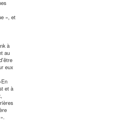
nes
e », et
Tnk à
nt au
d’être
ur eux
 «En
st et à
,
rières
ière
 ».