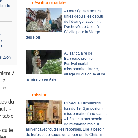
dévotion mariale
e : la
« Deux Églises sœurs
unies depuis les débuts
e
de l’évangélisation » :
l'Archevêque Ulloa à
Séville pour la Vierge
:
des Rois
 «
la
Au sanctuaire de
de Lyon
Banneux, premier
Festival marial
missionnaire : Marie,
aient à
visage du dialogue et de
 la
la mission en Asie
 le
mission
gues du
L'Évêque Pitchaimuthu,
ui : «
lors du 1er Symposium
missionnaire franciscain :
itable
« L’Asie n’a pas besoin
de missionnaires qui
 culte
arrivent avec toutes les réponses. Elle a besoin
de frères et de sœurs qui apportent le Christ »
les