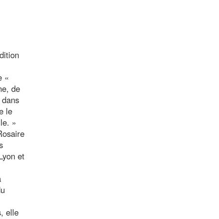
dition
e «
ne, de
s dans
e le
le. »
Rosaire
s
Lyon et
a
du
, elle