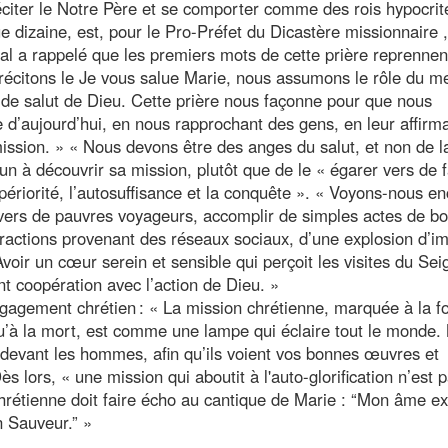
citer le Notre Père et se comporter comme des rois hypocrit
e dizaine, est, pour le Pro-Préfet du Dicastère missionnaire 
nal a rappelé que les premiers mots de cette prière reprennen
 récitons le Je vous salue Marie, nous assumons le rôle du 
de salut de Dieu. Cette prière nous façonne pour que nous
d’aujourd’hui, en nous rapprochant des gens, en leur affirm
mission. » « Nous devons être des anges du salut, et non de l
acun à découvrir sa mission, plutôt que de le « égarer vers de 
supériorité, l’autosuffisance et la conquête ». « Voyons-nous e
vers de pauvres voyageurs, accomplir de simples actes de bo
stractions provenant des réseaux sociaux, d’une explosion d’i
voir un cœur serein et sensible qui perçoit les visites du Sei
t coopération avec l’action de Dieu. »
ngagement chrétien : « La mission chrétienne, marquée à la fo
qu’à la mort, est comme une lampe qui éclaire tout le monde.
e devant les hommes, afin qu’ils voient vos bonnes œuvres et
Dès lors, « une mission qui aboutit à l'auto-glorification n’est 
rétienne doit faire écho au cantique de Marie : “Mon âme ex
n Sauveur.” »