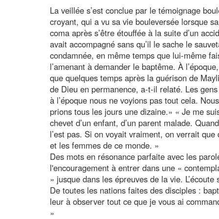
La veillée s’est conclue par le témoignage bou
croyant, qui a vu sa vie bouleversée lorsque sa
coma après s’être étouffée à la suite d’un acc
avait accompagné sans qu’il le sache le sauve
condamnée, en même temps que lui-même faisait
l’amenant à demander le baptême. À l’époque, il
que quelques temps après la guérison de Maylin
de Dieu en permanence, a-t-il relaté. Les gens 
à l’époque nous ne voyions pas tout cela. Nou
prions tous les jours une dizaine.» « Je me su
chevet d’un enfant, d’un parent malade. Quand o
l’est pas. Si on voyait vraiment, on verrait qu
et les femmes de ce monde. »
Des mots en résonance parfaite avec les parole
l'encouragement à entrer dans une « contemplat
» jusque dans les épreuves de la vie. L’écoute s
De toutes les nations faites des disciples : bap
leur à observer tout ce que je vous ai commandé
»