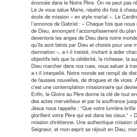
énoncée dans le Notre Père. On ne peut pas ré
Le Je vous salue Marie, répété dix fois à chaqu
école de mission « en style marial ». Le Cardi
l’annonce de Gabriel : « Chaque fois que nous
de Dieu, annonçant l’accomplissement du plan 
devenions les anges de Dieu dans notre monde 
qu’ils sont bénis par Dieu et choisis pour une 
damnation », a-t-il insisté, invitant à aider ch
objectifs tels que la célébrité, la richesse, la 
Dieu marcher dans nos rues, nous saluer à tra
a-t-il interpellé. Notre monde est rempli de di
de fausses nouvelles, de drogues et de vices. A
c’est une contemplation missionnaire qui devien
Enfin, le Gloire au Père donne la clé de tout e
des actes merveilleux et par la souffrance jus
Jésus nous rappelle : “Que votre lumière brill
glorifient votre Père qui est dans les cieux.” » 
mission chrétienne. Une authentique mission ch
Seigneur, et mon esprit se réjouit en Dieu, mo