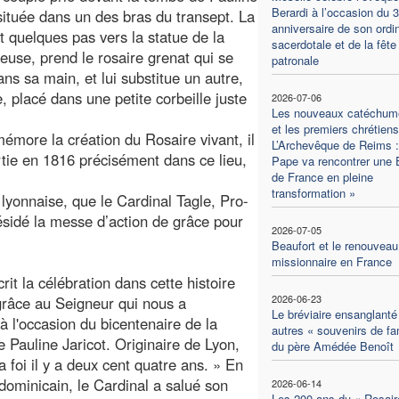
Berardi à l’occasion du 
 située dans un des bras du transept. La
anniversaire de son ordi
t quelques pas vers la statue de la
sacerdotale et de la fête
euse, prend le rosaire grenat qui se
patronale
ans sa main, et lui substitue un autre,
e, placé dans une petite corbeille juste
2026-07-06
Les nouveaux catéchum
et les premiers chrétiens
émore la création du Rosaire vivant, il
L’Archevêque de Reims :
rtie en 1816 précisément dans ce lieu,
Pape va rencontrer une 
de France en pleine
transformation »
lyonnaise, que le Cardinal Tagle, Pro-
résidé la messe d’action de grâce pour
2026-07-05
Beaufort et le renouveau
missionnaire en France
it la célébration dans cette histoire
2026-06-23
 grâce au Seigneur qui nous a
Le bréviaire ensanglanté 
 l'occasion du bicentenaire de la
autres « souvenirs de fa
 Pauline Jaricot. Originaire de Lyon,
du père Amédée Benoît
a foi il y a deux cent quatre ans. » En
dominicain, le Cardinal a salué son
2026-06-14
Les 200 ans du « Rosair