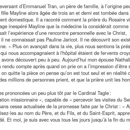
leversant d’Emmanuel Tran, un père de famille, à l’origine pe
 fille Mayline alors âgée de trois an et demi est tombée dans 
ident domestique. Il a raconté comment la prière du Rosaire v
tage inespéré Mayline que la médecine la considérait comme
 l’expérience d’une rencontre personnelle avec le Christ,
 ne connaissait pas Pauline Jaricot. Il ne découvrit son exi
e. « Plus on avançait dans la vie, plus nous sentions la pré
qui nous accompagnaient à l'hôpital étaient de fervents croy
s avons découvert peu à peu. Aujourd’hui mon épouse Nathal
is rendu compte après quand on prie on a l’impression d’être 
n quitte la pièce on pense qu’on est tout seul et en réalité 
e des millions de personnes prient, et que la prière unit les h
s prononcées un peu plus tôt par le Cardinal Tagle :
ion missionnaire », capable de « percevoir les visites du Se
ans cesse actualisée de la promesse faite par le Christ : « Al
tisez-les au nom du Père, et du Fils, et du Saint-Esprit, appr
. Et moi, je suis avec vous tous les jours jusqu’à la fin du 