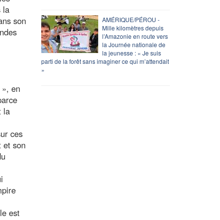
 la
dans son
AMÉRIQUE/PÉROU -
Mille kilomètres depuis
andes
l’Amazonie en route vers
la Journée nationale de
la jeunesse : « Je suis
parti de la forêt sans imaginer ce qui m’attendait
»
 », en
parce
 la
sur ces
t et son
du
i
mpire
le est