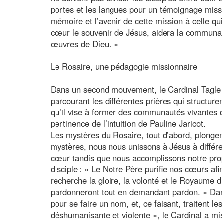
portes et les langues pour un témoignage missio
mémoire et l’avenir de cette mission à celle qui
cœur le souvenir de Jésus, aidera la communau
œuvres de Dieu. »
Le Rosaire, une pédagogie missionnaire
Dans un second mouvement, le Cardinal Tagle a 
parcourant les différentes prières qui structure
qu’il vise à former des communautés vivantes qui
pertinence de l’intuition de Pauline Jaricot.
Les mystères du Rosaire, tout d’abord, plongent 
mystères, nous nous unissons à Jésus à différen
cœur tandis que nous accomplissons notre propr
disciple : « Le Notre Père purifie nos cœurs af
recherche la gloire, la volonté et le Royaume 
pardonneront tout en demandant pardon. » Da
pour se faire un nom, et, ce faisant, traitent 
déshumanisante et violente », le Cardinal a mis 