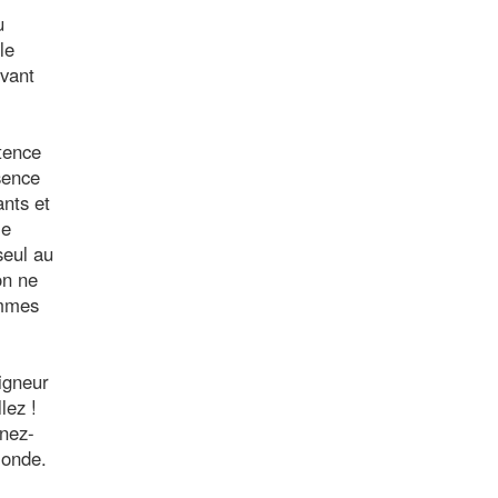
u
le
ivant
stence
sence
ants et
ie
seul au
on ne
ommes
igneur
lez !
enez-
monde.