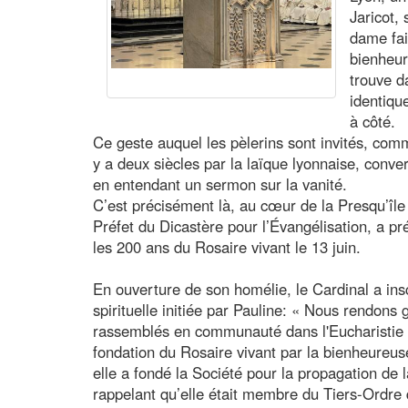
Jaricot,
dame fai
bienheur
trouve d
identiqu
à côté.
Ce geste auquel les pèlerins sont invités, comm
y a deux siècles par la laïque lyonnaise, conve
en entendant un sermon sur la vanité.
C’est précisément là, au cœur de la Presqu’île 
Préfet du Dicastère pour l’Évangélisation, a p
les 200 ans du Rosaire vivant le 13 juin.
En ouverture de son homélie, le Cardinal a inscr
spirituelle initiée par Pauline: « Nous rendons
rassemblés en communauté dans l'Eucharistie à
fondation du Rosaire vivant par la bienheureuse
elle a fondé la Société pour la propagation de l
rappelant qu’elle était membre du Tiers-Ordre 