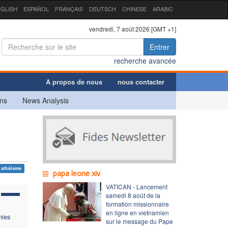
GLISH
ESPAÑOL
FRANÇAIS
DEUTSCH
CHINESE
ARABIC
vendredi, 7 août 2026 [GMT +1]
Entrer
recherche avancée
A propos de nous
nous contacter
ns
News Analysis
athéisme
papa leone xiv
VATICAN - Lancement
samedi 8 août de la
formation missionnaire
en ligne en vietnamien
nies
sur le message du Pape