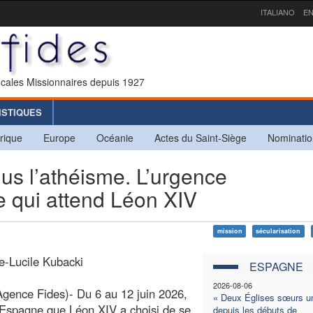
ITALIANO
EN
icales Missionnaires depuis 1927
ISTIQUES
rique
Europe
Océanie
Actes du Saint-Siège
Nominatio
lus l’athéisme. L’urgence
e qui attend Léon XIV
mission
sécularisation
e-Lucile Kubacki
ESPAGNE
2026-08-06
gence Fides)- Du 6 au 12 juin 2026,
« Deux Églises sœurs u
 Espagne que Léon XIV a choisi de se
depuis les débuts de