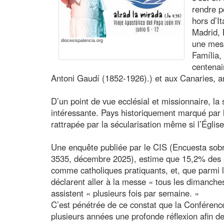
rendre p
hors d’It
Madrid, 
diocesispalencia.org
une mess
Família,
centenai
Antoni Gaudí (1852-1926).) et aux Canaries, ar
D’un point de vue ecclésial et missionnaire, la
intéressante. Pays historiquement marqué par l
rattrapée par la sécularisation même si l’Église
Une enquête publiée par le CIS (Encuesta sobr
3535, décembre 2025), estime que 15,2% des p
comme catholiques pratiquants, et, que parmi l
déclarent aller à la messe « tous les dimanches
assistent « plusieurs fois par semaine. »
C’est pénétrée de ce constat que la Conféren
plusieurs années une profonde réflexion afin de