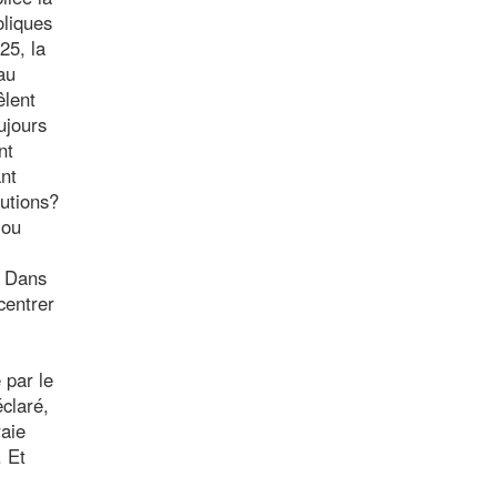
oliques
25, la
au
êlent
ujours
nt
nt
tutions?
 ou
. Dans
centrer
 par le
claré,
raie
. Et