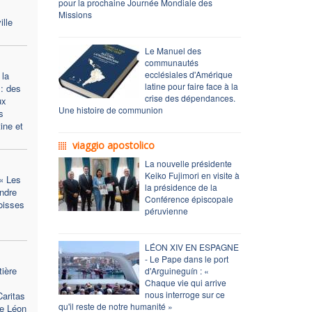
pour la prochaine Journée Mondiale des
Missions
ille
Le Manuel des
communautés
ecclésiales d'Amérique
 la
latine pour faire face à la
 : des
crise des dépendances.
ux
Une histoire de communion
s
ine et
viaggio apostolico
La nouvelle présidente
Keiko Fujimori en visite à
« Les
la présidence de la
ndre
Conférence épiscopale
roisses
péruvienne
LÉON XIV EN ESPAGNE
- Le Pape dans le port
tière
d'Arguineguín : «
Chaque vie qui arrive
nous interroge sur ce
Caritas
qu'il reste de notre humanité »
de Léon