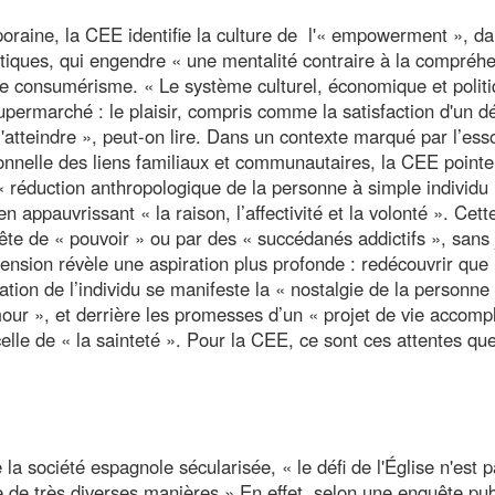
aine, la CEE identifie la culture de l'« empowerment », da
tiques, qui engendre « une mentalité contraire à la compréh
e consumérisme. « Le système culturel, économique et polit
permarché : le plaisir, compris comme la satisfaction d'un dé
'atteindre », peut-on lire. Dans un contexte marqué par l’ess
tionnelle des liens familiaux et communautaires, la CEE pointe
« réduction anthropologique de la personne à simple individu
 appauvrissant « la raison, l’affectivité et la volonté ». Cett
ête de « pouvoir » ou par des « succédanés addictifs », sans
tension révèle une aspiration plus profonde : redécouvrir que 
tation de l’individu se manifeste la « nostalgie de la personne 
mour », et derrière les promesses d’un « projet de vie accompl
le de « la sainteté ». Pour la CEE, ce sont ces attentes qu
a société espagnole sécularisée, « le défi de l'Église n'est p
e de très diverses manières.» En effet, selon une enquête pub