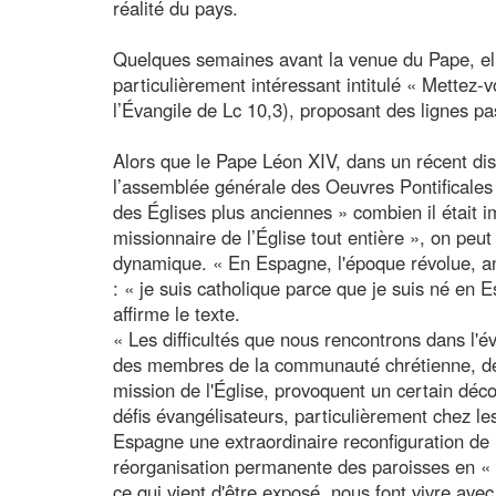
réalité du pays.
Quelques semaines avant la venue du Pape, el
particulièrement intéressant intitulé « Mettez-v
l’Évangile de Lc 10,3), proposant des lignes pa
Alors que le Pape Léon XIV, dans un récent disc
l’assemblée générale des Oeuvres Pontificales 
des Églises plus anciennes » combien il était im
missionnaire de l’Église tout entière », on peut 
dynamique. « En Espagne, l'époque révolue, anc
: « je suis catholique parce que je suis né en 
affirme le texte.
« Les difficultés que nous rencontrons dans l'év
des membres de la communauté chrétienne, des
mission de l'Église, provoquent un certain déc
défis évangélisateurs, particulièrement chez le
Espagne une extraordinaire reconfiguration de 
réorganisation permanente des paroisses en « 
ce qui vient d'être exposé, nous font vivre avec