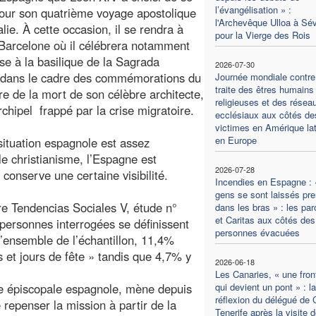
l’évangélisation » :
our son quatrième voyage apostolique
l'Archevêque Ulloa à Sév
alie. À cette occasion, il se rendra à
pour la Vierge des Rois
Barcelone où il célébrera notamment
e à la basilique de la Sagrada
2026-07-30
 dans le cadre des commémorations du
Journée mondiale contre
traite des êtres humains
re de la mort de son célèbre architecte,
religieuses et des résea
chipel frappé par la crise migratoire.
ecclésiaux aux côtés de
victimes en Amérique lat
en Europe
 situation espagnole est assez
e christianisme, l’Espagne est
2026-07-28
 conserve une certaine visibilité.
Incendies en Espagne : 
gens se sont laissés pre
e Tendencias Sociales V, étude n°
dans les bras » : les pa
et Caritas aux côtés des
ersonnes interrogées se définissent
personnes évacuées
’ensemble de l’échantillon, 11,4%
 et jours de fête » tandis que 4,7% y
2026-06-18
Les Canaries, « une fron
ce épiscopale espagnole, mène depuis
qui devient un pont » : la
réflexion du délégué de 
 repenser la mission à partir de la
Tenerife après la visite 