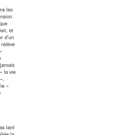
ns les
ension
ique
sir, et
or d’un
 relève
 »
e
 jamais
« la vie
»,
ie »
e
as tant
liée la