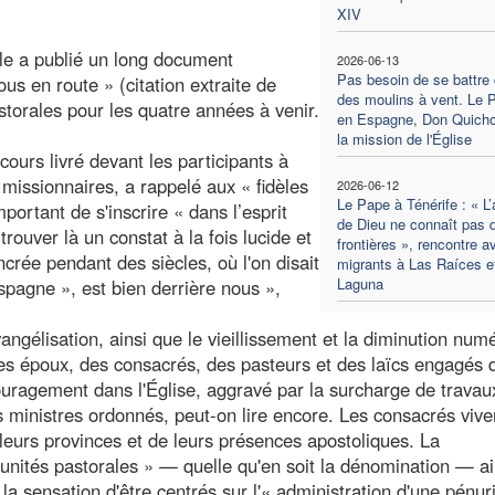
XIV
le a publié un long document
2026-06-13
Pas besoin de se battre 
ous en route » (citation extraite de
des moulins à vent. Le 
storales pour les quatre années à venir.
en Espagne, Don Quicho
la mission de l'Église
ours livré devant les participants à
missionnaires, a rappelé aux « fidèles
2026-06-12
Le Pape à Ténérife : « L
portant de s'inscrire « dans l’esprit
de Dieu ne connaît pas 
trouver là un constat à la fois lucide et
frontières », rencontre a
rée pendant des siècles, où l'on disait
migrants à Las Raíces e
Laguna
Espagne », est bien derrière nous »,
angélisation, ainsi que le vieillissement et la diminution num
 époux, des consacrés, des pasteurs et des laïcs engagés 
ouragement dans l'Église, aggravé par la surcharge de travau
s ministres ordonnés, peut-on lire encore. Les consacrés vive
leurs provinces et de leurs présences apostoliques. La
unités pastorales » — quelle qu'en soit la dénomination — ai
 la sensation d'être centrés sur l'« administration d'une pénur