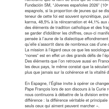
Fundación SM, “Jóvenes españoles 2026” (10ᵉ r
espagnols, si la proportion de jeunes qui se d
teneur de cette foi est souvent syncrétique, pu
karma, 48,5% à la réincarnation et 44,1% aux a
des éléments de tradition catholique et des fra
se garder d'idolâtrer les chiffres, ceux-ci mani
pensée à l’aune de la dialectique effondremen
qu’elle s’assortit dans de nombreux cas d’une d
La mission à l’égard ceux ce que les sociologues
“nones” est en effet un des grands défis de l’é
Des éléments que l’on retrouve aussi en Franc
les deux pays, le même constat que la sécularis
plus que jamais sur la cohérence et la vitalité
En Espagne, l’Église invite à opérer ce change
Pape François lors de son discours à la Curie r
nous continuons à débattre de la division entre 
différence : la différence véritable et principal
seuls ceux qui aiment peuvent marcher ».