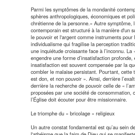
Parmi les symptômes de la mondanité contempor
sphères anthropologiques, économiques et poli
chrétienne de la personne.» Autre symptôme, l
contemporain est structuré à la manière d'un su
le pouvoir et l'argent comme instruments pour l
individualisme qui fragilise la perception tradi
une inquiétude croissante face à l’inconnu. La 
engendre une forme d’insatisfaction profonde, en
insatisfaction est souvent compensée par la qu
combler le malaise persistant. Pourtant, cette 
est don, et non pouvoir ». Ainsi, derrière l’exal
derrière la recherche de pouvoir celle de « l’a
proposées par une société de consommation, cel
l’Église doit écouter pour être missionnaire.
Le triomphe du « bricolage » religieux
Un autre constat fondamental est qu’au sein de l
l'athéisme que la faim de Dieu qui se manifest