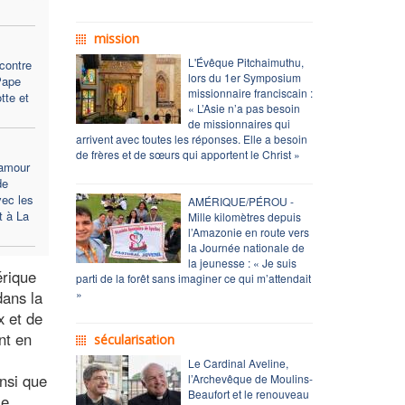
mission
L'Évêque Pitchaimuthu,
contre
lors du 1er Symposium
Pape
missionnaire franciscain :
tte et
« L’Asie n’a pas besoin
de missionnaires qui
arrivent avec toutes les réponses. Elle a besoin
de frères et de sœurs qui apportent le Christ »
’amour
de
vec les
AMÉRIQUE/PÉROU -
t à La
Mille kilomètres depuis
l’Amazonie en route vers
la Journée nationale de
la jeunesse : « Je suis
érique
parti de la forêt sans imaginer ce qui m’attendait
»
dans la
x et de
nt en
sécularisation
Le Cardinal Aveline,
nsi que
l’Archevêque de Moulins-
Beaufort et le renouveau
ie