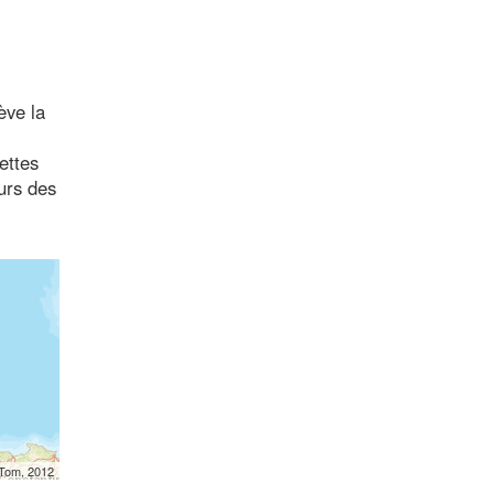
ève la
ettes
ours des
mTom, 2012