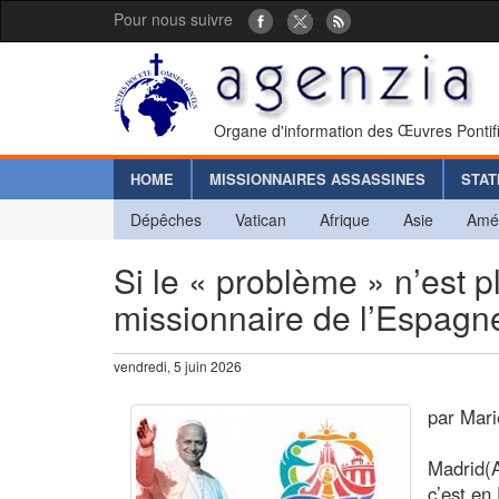
Pour nous suivre
Organe d'information des Œuvres Pontif
HOME
MISSIONNAIRES ASSASSINES
STAT
Dépêches
Vatican
Afrique
Asie
Amé
Si le « problème » n’est p
missionnaire de l’Espagn
vendredi, 5 juin 2026
par Mari
Madrid(A
c’est en