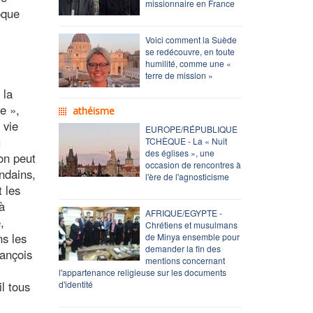
missionnaire en France
oque
Voici comment la Suède
se redécouvre, en toute
humilité, comme une «
terre de mission »
 la
e »,
athéisme
 vie
EUROPE/RÉPUBLIQUE
u
TCHÈQUE - La « Nuit
des églises », une
 on peut
occasion de rencontres à
ndains,
l'ère de l'agnosticisme
t les
 à
AFRIQUE/EGYPTE -
,
Chrétiens et musulmans
ns les
de Minya ensemble pour
demander la fin des
rançois
mentions concernant
l'appartenance religieuse sur les documents
l tous
d'identité