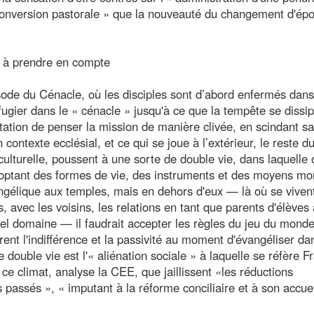
« conversion pastorale » que la nouveauté du changement d'ép
es à prendre en compte
isode du Cénacle, où les disciples sont d’abord enfermés dans
fugier dans le « cénacle » jusqu'à ce que la tempête se dissip
tation de penser la mission de manière clivée, en scindant sa
 contexte ecclésial, et ce qui se joue à l’extérieur, le reste d
 culturelle, poussent à une sorte de double vie, dans laquelle
optant des formes de vie, des instruments et des moyens mo
évangélique aux temples, mais en dehors d'eux — là où se viven
es, avec les voisins, les relations en tant que parents d'élèves
 tel domaine — il faudrait accepter les règles du jeu du monde
rent l'indifférence et la passivité au moment d'évangéliser da
 double vie est l'« aliénation sociale » à laquelle se réfère F
 ce climat, analyse la CEE, que jaillissent «les réductions
s passés », « imputant à la réforme conciliaire et à son accuei