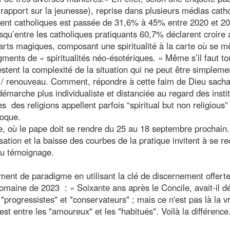
apport sur la jeunesse), reprise dans plusieurs médias cath
isent catholiques est passée de 31,6% à 45% entre 2020 et 20
isqu’entre les catholiques pratiquants 60,7% déclarent croire 
rts magiques, composant une spiritualité à la carte où se m
gments de « spiritualités néo‑ésotériques. » Même s’il faut to
festent la complexité de la situation qui ne peut être simpleme
t / renouveau. Comment, répondre à cette faim de Dieu sacha
émarche plus individualiste et distanciée au regard des insti
 des religions appellent parfois “spiritual but non religious”
poque.
e, où le pape doit se rendre du 25 au 18 septembre prochain
ation et la baisse des courbes de la pratique invitent à se re
 du témoignage.
ment de paradigme en utilisant la clé de discernement offerte
omaine de 2023 : « Soixante ans après le Concile, avait-il dé
"progressistes" et "conservateurs" ; mais ce n'est pas là la v
e est entre les "amoureux" et les "habitués". Voilà la différence