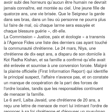
avoir subi des horreurs qu’aucun être humain ne devrait
jamais connaître, est montée au ciel. Une jeune fille de
quatorze ans, une vie brisée. Que le Seigneur la garde
dans ses bras, dans un lieu où personne ne pourra plus
lui faire de mal, où chaque larme sera essuyée et
chaque blessure guérie », dit-elle.
La Commission « Justice, paix et écologie » a transmis
à l’Agence Fides une liste des derniers cas ayant touché
la communauté chrétienne. Le 24 mars, Niya, une
chrétienne de dix-sept ans, a disparu de son domicile à
Kot Radha Kishan, et sa famille a confirmé qu’elle avait
été enlevée et soumise à une conversion forcée. Malgré
la plainte officielle (First Information Report) qui identifie
le principal suspect, l'affaire n'avance pas, et on constate
un manque de coopération de la part des forces de
l'ordre locales, tandis que les responsables continuent
de menacer la famille.
Le 6 avril, Laiba Javaid, une chrétienne de 20 ans, a
reçu une lettre de menace de mort lui intimant l'ordre de
renoncer à sa foi chrétienne et d'épouser un musulman.