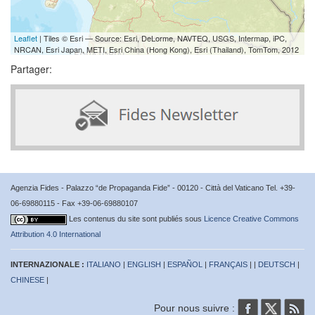
Leaflet
| Tiles © Esri — Source: Esri, DeLorme, NAVTEQ, USGS, Intermap, iPC,
NRCAN, Esri Japan, METI, Esri China (Hong Kong), Esri (Thailand), TomTom, 2012
Partager:
Agenzia Fides - Palazzo “de Propaganda Fide” - 00120 - Città del Vaticano Tel. +39-
06-69880115 - Fax +39-06-69880107
Les contenus du site sont publiés sous
Licence Creative Commons
Attribution 4.0 International
INTERNAZIONALE :
ITALIANO
|
ENGLISH
|
ESPAÑOL
|
FRANÇAIS
| |
DEUTSCH
|
CHINESE
|
Pour nous suivre :