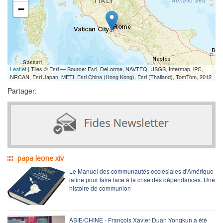
−
Leaflet
| Tiles © Esri — Source: Esri, DeLorme, NAVTEQ, USGS, Intermap, iPC,
NRCAN, Esri Japan, METI, Esri China (Hong Kong), Esri (Thailand), TomTom, 2012
Partager:
papa leone xiv
Le Manuel des communautés ecclésiales d'Amérique
latine pour faire face à la crise des dépendances. Une
histoire de communion
ASIE/CHINE - François Xavier Duan Yongkun a été