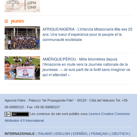
jeunes
AFRIQUE/NIGÉRIA - L’Infanzia Missionaria fête ses 25
ans. Une lueur d’espérance pour le peuple et la
communauté ecclésiale
AMÉRIQUE/PÉROU - Mille kilomètres depuis
l’Amazonie en route vers la Journée nationale de la
jeunesse : « Je suis parti de la forêt sans imaginer ce
qui m’attendait »
Agenzia Fides - Palazzo “de Propaganda Fide” - 00120 - Città del Vaticano Tel. +39-
06-69880115 - Fax +39-06-69880107
Les contenus du site sont publiés sous
Licence Creative Commons
Attribution 4.0 International
INTERNAZIONALE :
ITALIANO
|
ENGLISH
|
ESPAÑOL
|
FRANÇAIS
| |
DEUTSCH
|