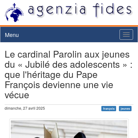
Menu
Toggl
naviga
Le cardinal Parolin aux jeunes
du « Jubilé des adolescents » :
que l'héritage du Pape
François devienne une vie
vécue
dimanche, 27 avril 2025
françois
jeunes